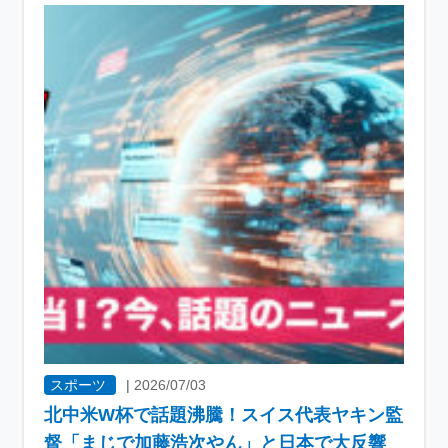
スポーツ
|
2026/07/03
北中米W杯で話題沸騰！スイス代表ヤキン監
督「まじで加藤浩次やん」と日本で大反響