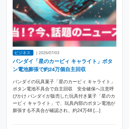
ビジネス
|
2026/07/03
バンダイ「星のカービィ キャライト」ボタ
ン電池膨張で約24万個自主回収
バンダイの玩具菓子「星のカービィ キャライト」
ボタン電池不具合で自主回収 安全確保へ注意呼
びかけ バンダイが販売した玩具付き菓子「星のカ
ービィ キャライト」で、玩具内部のボタン電池が
膨張する不具合が確認され、約24万48 […]