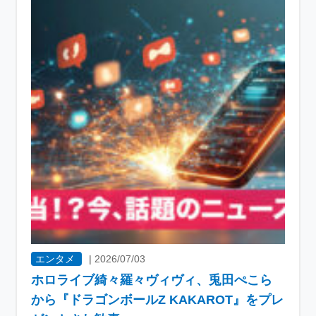
エンタメ
|
2026/07/03
ホロライブ綺々羅々ヴィヴィ、兎田ぺこら
から『ドラゴンボールZ KAKAROT』をプレ