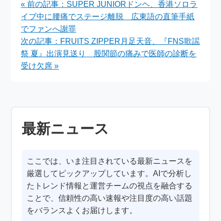
« 前の記事：SUPER JUNIORドンヘ、香港ソロラ
イブ中に腰痛でステージ離脱 広東語の直筆手紙
でファンへ謝罪
次の記事：FRUITS ZIPPER月足天音、『FNS歌謡
祭 夏』出演見送り 股関節の痛みで医師の診断を
受け欠席 »
最新ニュース
ここでは、いま注目されている最新ニュースを
厳選してピックアップしています。AIで分析し
たトレンド情報と運営チームの視点を融合する
ことで、信頼性の高い速報や注目度の高い話題
をバランスよくお届けします。