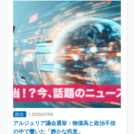
政治
|
2026/07/03
アルジェリア議会選挙：物価高と政治不信
の中で響いた「静かな民意」