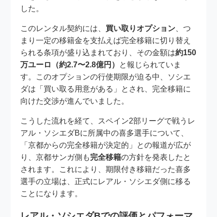
した。
このレンタル契約には、
買い取りオプション
、つ
まり一定の移籍金を支払えば完全移籍に切り替え
られる条項が盛り込まれており、その金額は
約150
万ユーロ（約2.7〜2.8億円）
と報じられていま
す。このオプションの行使期限が迫る中、ソシエ
ダは「買い取る用意がある」とされ、完全移籍に
向けた交渉が進んでいました。
こうした流れを経て、スペイン2部リーグで戦うレ
アル・ソシエダBに所属中の喜多選手について、
「京都からの完全移籍が決定的」との報道が広が
り、京都サンガ側も
完全移籍
の方針を発表したと
されます。これにより、期限付き移籍だった喜多
選手の立場は、正式にレアル・ソシエダ側に移る
ことになります。
レアル・ソシエダBでの評価とパフォーマ