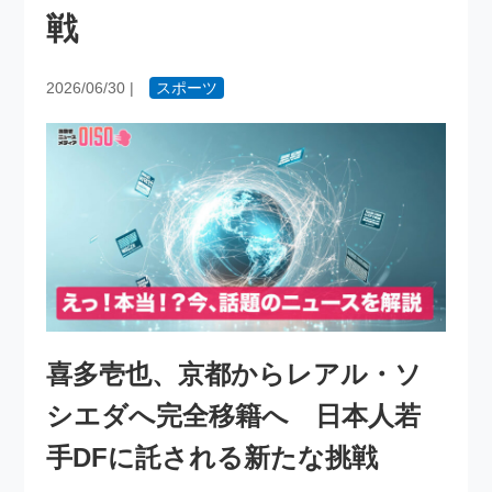
戦
2026/06/30
|
スポーツ
喜多壱也、京都からレアル・ソ
シエダへ完全移籍へ 日本人若
手DFに託される新たな挑戦