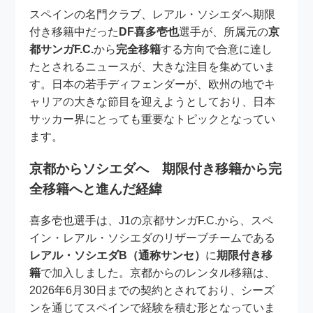
スペインの名門クラブ、レアル・ソシエダへ期限
付き移籍中だった
DF喜多壱也
選手が、所属元の
京
都サンガF.C.
から
完全移籍
する方向で合意に達し
たとされるニュースが、大きな注目を集めていま
す。日本の若手ディフェンダーが、欧州の地でキ
ャリアの大きな節目を迎えようとしており、日本
サッカー界にとっても重要なトピックとなってい
ます。
京都からソシエダへ 期限付き移籍から完
全移籍へと進んだ経緯
喜多壱也選手は、J1の京都サンガF.C.から、スペ
イン・レアル・ソシエダのリザーブチームである
レアル・ソシエダB（通称サンセ）
に
期限付き移
籍
で加入しました。京都からのレンタル移籍は、
2026年6月30日までの契約とされており、シーズ
ンを通じてスペインで経験を積む形となっていま