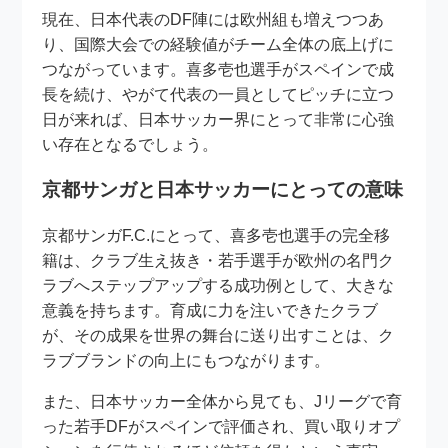
現在、日本代表のDF陣には欧州組も増えつつあ
り、国際大会での経験値がチーム全体の底上げに
つながっています。喜多壱也選手がスペインで成
長を続け、やがて代表の一員としてピッチに立つ
日が来れば、日本サッカー界にとって非常に心強
い存在となるでしょう。
京都サンガと日本サッカーにとっての意味
京都サンガF.C.にとって、喜多壱也選手の完全移
籍は、クラブ生え抜き・若手選手が欧州の名門ク
ラブへステップアップする成功例として、大きな
意義を持ちます。育成に力を注いできたクラブ
が、その成果を世界の舞台に送り出すことは、ク
ラブブランドの向上にもつながります。
また、日本サッカー全体から見ても、Jリーグで育
った若手DFがスペインで評価され、買い取りオプ