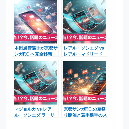
本田風智選手が京都サ
レアル・ソシエダ vs
ンガF.C.へ完全移籍
レアル・マドリード
浦和の曺貴裁監督就任
2025年9月13日｜注目
と揺れるJリーグ
のラ・リーガ大一番を
現地から徹底解説
マジョルカ vs レア
京都サンガF.C.の夏祭
ル・ソシエダ ラ・リ
り開催と若手選手のス
ーガ第26節 スタメン
ペイン挑戦 ～2025年
発表と視聴ガイド
注目ニュースまとめ～