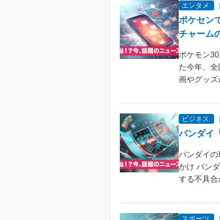
エンタメ
ポケセン
チャーム
ポケモン3
た今年、全
画やグッズ
ビジネス
バンダイ
バンダイの
かけ バン
する不具合が
スポーツ