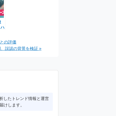
後
ッハ
、ウ
的競
」との評価
、誤認の背景を検証 »
分析したトレンド情報と運営
届けします。