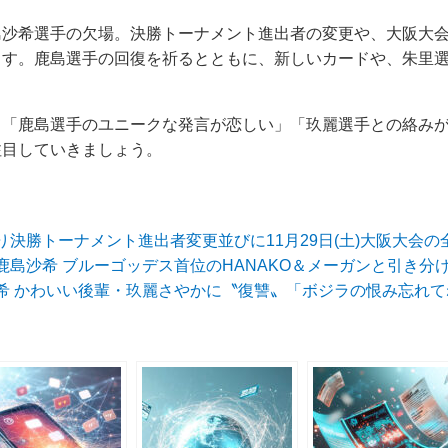
島沙希選手の欠場。決勝トーナメント進出者の変更や、大阪大
ます。鹿島選手の回復を祈るとともに、新しいカードや、朱里
、「鹿島選手のユニークな発言が恋しい」「玖麗選手との絡み
注目していきましょう。
決勝トーナメント進出者変更並びに11月29日(土)大阪大会
島沙希 ブルーゴッデス首位のHANAKO＆メーガンと引き分
希 かわいい後輩・玖麗さやかに〝復讐〟「ボジラの恨み忘れて