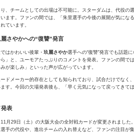
より、チームとしての出場は不可能に。スターダムは、代役の
ています。ファンの間では、「朱里選手の今後の展開が気にな
られています。
麗さやかへの“復讐”発言
近ではかわいい後輩・
玖麗さやか
選手への“復讐”発言でも話題
から」と、ユーモアたっぷりのコメントを発表。ファンの間で
絡みが楽しみ」といった声が広がっています。
ードメーカー的存在としても知られており、試合だけでなく、
います。今回の欠場発表後も、「早く元気になって戻ってきて
ド発表
11月29日（土）の大阪大会の全対戦カードが変更されました
島選手の代役や、進出チームの入れ替えなど、ファンの注目が