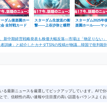
ターダム後楽園ホー
スターダム生放送の衝
スターダム2025年
大会 全対戦カード
撃――上谷沙弥と蝶野
楽園ホール――マ
表！朱里復帰戦・
正洋の「黒い金言」、
文朱、堀田祐美子
reee対決も注目、
悪役美女レスラーの礼
ナギ・サヤカ歴史
ル、新中期経営戦略発表も株価大幅反落—市場は「物足りない
間多恵参戦決定
儀と涙
演
者訓練」と紹介したカナダTSNの投稿が物議…韓国で批判殺到
いる最新ニュースを厳選してピックアップしています。AIで
とで、信頼性の高い速報や注目度の高い話題をバランスよくお