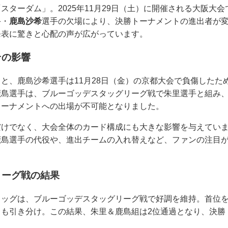
スターダム」。2025年11月29日（土）に開催される大阪大
手・
鹿島沙希
選手の欠場により、決勝トーナメントの進出者が
発表に驚きと心配の声が広がっています。
その影響
と、鹿島沙希選手は11月28日（金）の京都大会で負傷したた
鹿島選手は、ブルーゴッデスタッグリーグ戦で朱里選手と組み、
トーナメントへの出場が不可能となりました。
だけでなく、大会全体のカード構成にも大きな影響を与えてい
鹿島選手の代役や、進出チームの入れ替えなど、ファンの注目
リーグ戦の結果
ッグは、ブルーゴッデスタッグリーグ戦で好調を維持。首位を走
くも引き分け。この結果、朱里＆鹿島組は2位通過となり、決勝