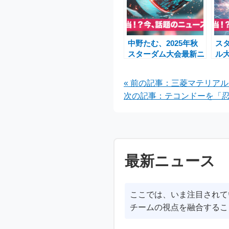
中野たむ、2025年秋
ス
スターダム大会最新ニ
ル
ュース：話題の対戦カ
発
ード総まとめ
Sa
« 前の記事：三菱マテリア
本
次の記事：テコンドーを「忍
最新ニュース
ここでは、いま注目されて
チームの視点を融合するこ