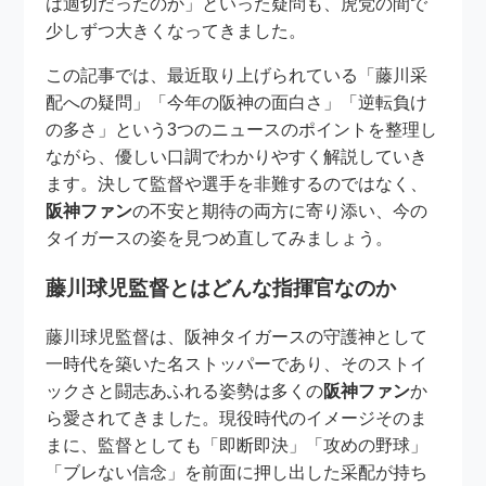
は適切だったのか」といった疑問も、虎党の間で
少しずつ大きくなってきました。
この記事では、最近取り上げられている「藤川采
配への疑問」「今年の阪神の面白さ」「逆転負け
の多さ」という3つのニュースのポイントを整理し
ながら、優しい口調でわかりやすく解説していき
ます。決して監督や選手を非難するのではなく、
阪神ファン
の不安と期待の両方に寄り添い、今の
タイガースの姿を見つめ直してみましょう。
藤川球児監督とはどんな指揮官なのか
藤川球児監督は、阪神タイガースの守護神として
一時代を築いた名ストッパーであり、そのストイ
ックさと闘志あふれる姿勢は多くの
阪神ファン
か
ら愛されてきました。現役時代のイメージそのま
まに、監督としても「即断即決」「攻めの野球」
「ブレない信念」を前面に押し出した采配が持ち