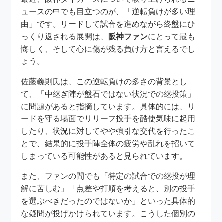
ュースの中でも目立つのが、「逆転負けが多い理
由」です。リードして試合を進めながら終盤にひ
っくり返される展開は、
阪神ファン
にとって最も
悔しく、そして心に傷が残る負け方と言えるでし
ょう。
佐藤義則氏は、この逆転負けの多さの背景とし
て、「中継ぎ陣が盤石ではない状況での継投策」
に問題があると指摘しています。具体的には、リ
ードを守る場面でリリーフ投手を酷使気味に起用
したり、状況に対してやや強引な交代を行ったこ
とで、結果的に投手陣全体の疲労や乱れを招いて
しまっている可能性があると見られています。
また、ファンの間でも「特定の試合での継投が理
解に苦しむ」「点差や打順を考えると、別の投手
を選ぶべきだったのではないか」といった具体的
な疑問が投げかけられています。こうした個別の