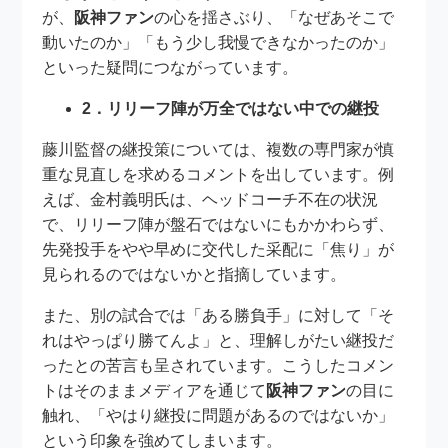
が、
阪神ファン
の心を揺さぶり、「なぜあそこで
動いたのか」「もう少し我慢できなかったのか」
といった疑問につながっています。
2．リリーフ陣が万全ではない中での継投
藤川監督の継投策については、複数の専門家が慎
重な見直しを求めるコメントを出しています。例
えば、金村義明氏は、ヘッドコーチ不在の状況
で、リリーフ陣が盤石ではないにもかかわらず、
先発投手をやや早めに交代した采配に「焦り」が
見られるのではないかと指摘しています。
また、別の試合では「ある勝負手」に対して「そ
れはやっぱり勝てんよ」と、理解しがたい継投だ
ったとの苦言も呈されています。こうしたコメン
トはそのままメディアを通じて
阪神ファン
の目に
触れ、「やはり継投に問題があるのではないか」
という印象を強めてしまいます。