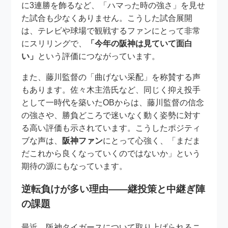
に3連勝を飾るなど、「ハマった時の強さ」を見せ
た試合も少なくありません。こうした試合展開
は、テレビや球場で観戦するファンにとって非常
にスリリングで、
「今年の阪神は見ていて面白
い」
という評価につながっています。
また、藤川監督の「曲げない采配」を称賛する声
もあります。佐々木主浩氏など、同じく抑え投手
として一時代を築いたOBからは、藤川監督の信念
の強さや、勝負どころで迷いなく動く姿勢に対す
る高い評価も示されています。こうしたポジティ
ブな声は、
阪神ファン
にとって心強く、「まだま
だこれから良くなっていくのではないか」という
期待の源にもなっています。
逆転負けが多い理由――継投策と中継ぎ陣
の課題
最近、阪神タイガースについて取り上げられるニ