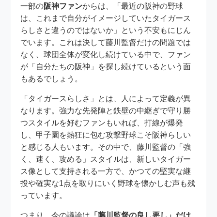
一部の
阪神ファン
からは、「最近の阪神の野球
は、これまで自分がイメージしていたタイガース
らしさと違うのではないか」という不安もにじん
でいます。これは決して藤川監督だけの問題では
なく、球団全体が変化し続けている中で、ファン
が「自分たちの阪神」を探し続けているという面
もあるでしょう。
「タイガースらしさ」とは、人によって定義が異
なります。強力な先発陣と鉄壁の中継ぎで守り勝
つスタイルを好むファンもいれば、打線が爆発
し、甲子園を熱狂に包む攻撃野球こそ阪神らしい
と感じる人もいます。その中で、藤川監督の「強
く、速く、攻める」スタイルは、新しいタイガー
ス像として支持される一方で、かつての堅実な継
投や確実な1点を取りにいく野球を懐かしむ声も残
っています。
つまり、今の議論は
「藤川監督の良し悪し」だけ