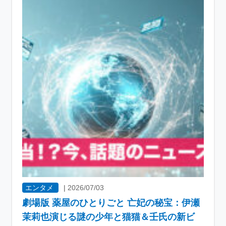
エンタメ
|
2026/07/03
劇場版 薬屋のひとりごと 亡妃の秘宝：伊瀬
茉莉也演じる謎の少年と猫猫＆壬氏の新ビ