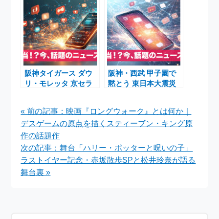
ンクとNTT比較も話題
に
阪神タイガース ダウ
阪神・西武 甲子園で
リ・モレッタ 京セラ
黙とう 東日本大震災
ドーム 韓国代表 強化
15年追悼 藤川監督と
試合
三木監督の決意
« 前の記事：映画『ロングウォーク』とは何か｜
デスゲームの原点を描くスティーブン・キング原
作の話題作
次の記事：舞台「ハリー・ポッターと呪いの子」
ラストイヤー記念・赤坂散歩SPと松井玲奈が語る
舞台裏 »