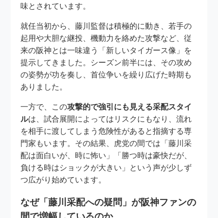
味とされています。
就任当初から、藤川監督は積極的に動き、若手の
起用や大胆な継投、機動力を絡めた攻撃など、従
来の阪神とは一味違う「新しいタイガース像」を
提示してきました。シーズン前半には、その攻め
の姿勢が功を奏し、首位争いを繰り広げた時期も
ありました。
一方で、この
攻撃的で強引にも見える采配スタイ
ル
は、試合展開によってはリスクにもなり、流れ
を相手に渡してしまう危険性があると指摘する専
門家もいます。その結果、虎党の間では「藤川采
配は面白いが、時に怖い」「勝つ時は豪快だが、
負ける時はショックが大きい」という声が少しず
つ広がり始めています。
なぜ「藤川采配への疑問」が阪神ファンの
間で増幅しているのか