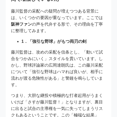
藤川監督の采配への疑問が増えつつある背景に
は、いくつかの要因が重なっています。ここでは
阪神ファン
の声を代弁する形で、その理由を丁寧
に整理してみます。
1．「強引な野球」がもつ両刃の剣
藤川監督は、攻めの采配を信条とし、「動いて試
合をつかみにいく」スタイルを貫いています。し
かし、野球評論家の広岡達朗氏は、この藤川采配
について「強引な野球はハマれば良いが、相手に
流れが渡る危険性がある」と警鐘を鳴らしていま
す。
つまり、大胆な継投や積極的な打者起用がうまく
いけば「さすが藤川監督！」となりますが、裏目
に出ると試合の主導権を一気に失ってしまうリス
クもあるということです。この「極端な結果」