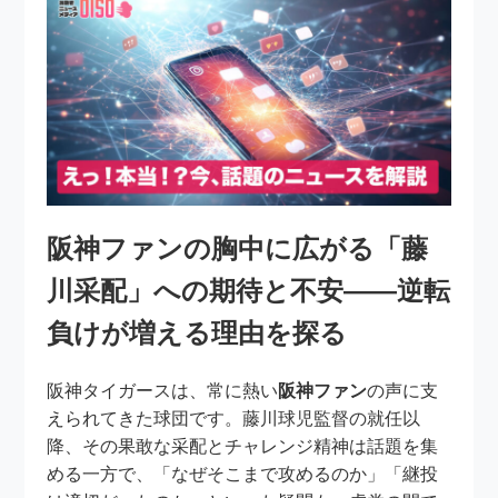
阪神ファンの胸中に広がる「藤
川采配」への期待と不安――逆転
負けが増える理由を探る
阪神タイガースは、常に熱い
阪神ファン
の声に支
えられてきた球団です。藤川球児監督の就任以
降、その果敢な采配とチャレンジ精神は話題を集
める一方で、「なぜそこまで攻めるのか」「継投