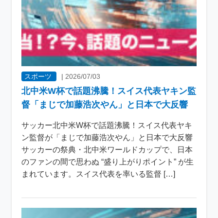
スポーツ
|
2026/07/03
北中米W杯で話題沸騰！スイス代表ヤキン監
督「まじで加藤浩次やん」と日本で大反響
サッカー北中米W杯で話題沸騰！スイス代表ヤキ
ン監督が「まじで加藤浩次やん」と日本で大反響
サッカーの祭典・北中米ワールドカップで、日本
のファンの間で思わぬ “盛り上がりポイント” が生
まれています。スイス代表を率いる監督 […]