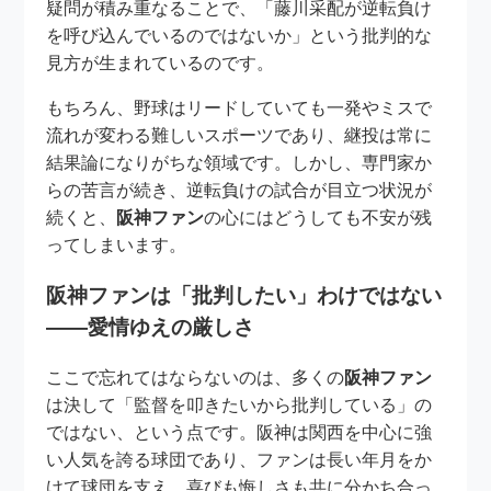
疑問が積み重なることで、「藤川采配が逆転負け
を呼び込んでいるのではないか」という批判的な
見方が生まれているのです。
もちろん、野球はリードしていても一発やミスで
流れが変わる難しいスポーツであり、継投は常に
結果論になりがちな領域です。しかし、専門家か
らの苦言が続き、逆転負けの試合が目立つ状況が
続くと、
阪神ファン
の心にはどうしても不安が残
ってしまいます。
阪神ファンは「批判したい」わけではない
――愛情ゆえの厳しさ
ここで忘れてはならないのは、多くの
阪神ファン
は決して「監督を叩きたいから批判している」の
ではない、という点です。阪神は関西を中心に強
い人気を誇る球団であり、ファンは長い年月をか
けて球団を支え、喜びも悔しさも共に分かち合っ