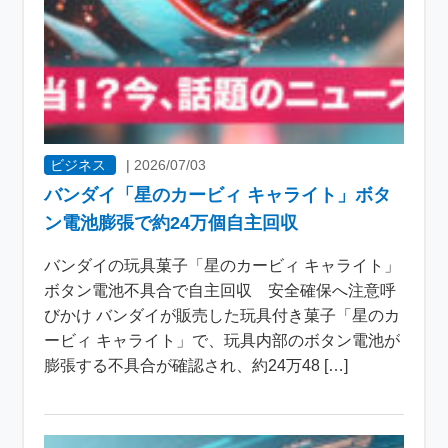
ビジネス
|
2026/07/03
バンダイ「星のカービィ キャライト」ボタ
ン電池膨張で約24万個自主回収
バンダイの玩具菓子「星のカービィ キャライト」
ボタン電池不具合で自主回収 安全確保へ注意呼
びかけ バンダイが販売した玩具付き菓子「星のカ
ービィ キャライト」で、玩具内部のボタン電池が
膨張する不具合が確認され、約24万48 […]