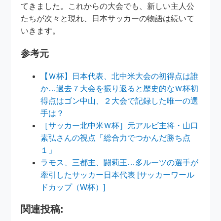
てきました。これからの大会でも、新しい主人公
たちが次々と現れ、日本サッカーの物語は続いて
いきます。
参考元
【Ｗ杯】日本代表、北中米大会の初得点は誰
か…過去７大会を振り返ると歴史的なＷ杯初
得点はゴン中山、２大会で記録した唯一の選
手は？
［サッカー北中米Ｗ杯］元アルビ主将・山口
素弘さんの視点「総合力でつかんだ勝ち点
１」
ラモス、三都主、闘莉王…多ルーツの選手が
牽引したサッカー日本代表 [サッカーワール
ドカップ（W杯）]
関連投稿: