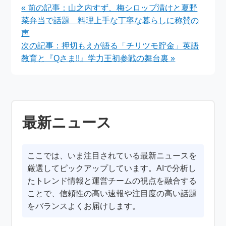
加チケット販売と注目
バーと注目ポイント
« 前の記事：山之内すず、梅シロップ漬けと夏野
の背景
菜弁当で話題 料理上手な丁寧な暮らしに称賛の
声
次の記事：押切もえが語る「チリツモ貯金」英語
教育と『Qさま!!』学力王初参戦の舞台裏 »
最新ニュース
ここでは、いま注目されている最新ニュースを
厳選してピックアップしています。AIで分析し
たトレンド情報と運営チームの視点を融合する
ことで、信頼性の高い速報や注目度の高い話題
をバランスよくお届けします。