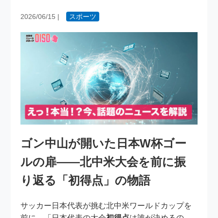
2026/06/15
|
スポーツ
ゴン中山が開いた日本W杯ゴー
ルの扉――北中米大会を前に振
り返る「初得点」の物語
サッカー日本代表が挑む北中米ワールドカップを
前に、「日本代表の大会
初得点
は誰が決めるの