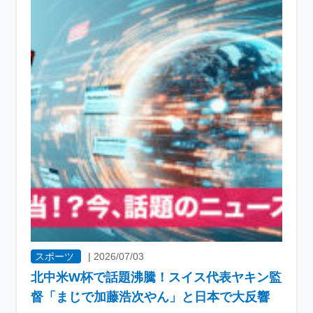
スポーツ
|
2026/07/03
北中米W杯で話題沸騰！スイス代表ヤキン監
督「まじで加藤浩次やん」と日本で大反響