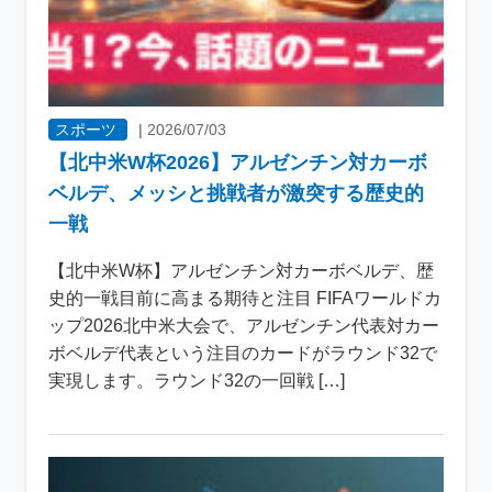
スポーツ
|
2026/07/03
【北中米W杯2026】アルゼンチン対カーボ
ベルデ、メッシと挑戦者が激突する歴史的
一戦
【北中米W杯】アルゼンチン対カーボベルデ、歴
史的一戦目前に高まる期待と注目 FIFAワールドカ
ップ2026北中米大会で、アルゼンチン代表対カー
ボベルデ代表という注目のカードがラウンド32で
実現します。ラウンド32の一回戦 […]