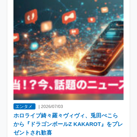
エンタメ
|
2026/07/03
ホロライブ綺々羅々ヴィヴィ、兎田ぺこら
から『ドラゴンボールZ KAKAROT』をプレ
ゼントされ歓喜