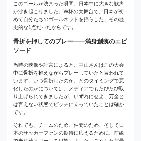
このゴールが決まった瞬間、日本中に大きな歓声
が沸き起こりました。W杯の大舞台で、日本が初
めて自分たちのゴールネットを揺らした、その歴
史的な1点だったからです。
骨折を押してのプレー――満身創痍のエピ
ソード
当時の映像や証言によると、中山さんはこの大会
中に
骨折
を抱えながらプレーしていたと言われて
います。いつ骨折したのか、どのタイミングで悪
化したのかについては、メディアでもたびたび取
り上げられてきましたが、いずれにせよ、万全と
は言えない状態でピッチに立っていたことは確か
です。
それでも、チームのため、仲間のため、そして日
本のサッカーファンの期待に応えるために、前線
で走り続けゴールを目指しました。こうした背景