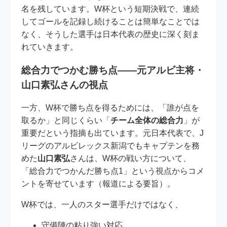
名を残しています。W杯という短期決戦で、連続
してゴールを記録し続けることは簡単なことでは
なく、そうした選手は日本代表の歴史に深く刻ま
れていきます。
総合力でつかむ勝ち点――元アルビ主将・
山口素弘さんの視点
一方、W杯で勝ち点を得るためには、「誰が点を
取るか」と同じくらい「
チーム全体の総合力
」が
重要だという指摘も出ています。元日本代表で、J
リーグのアルビレックス新潟でもキャプテンを務
めた
山口素弘
さんは、W杯の戦い方について、
「総合力でつかんだ勝ち点1」という視点からコメ
ントを寄せています（報道による要旨）。
W杯では、一人のスター選手だけではなく、
守備陣の粘り強い対応