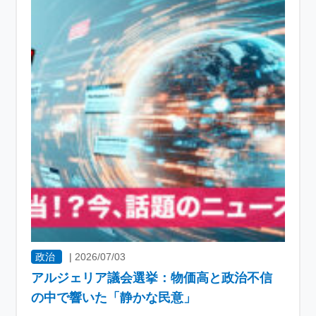
政治
|
2026/07/03
アルジェリア議会選挙：物価高と政治不信
の中で響いた「静かな民意」