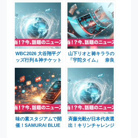
WBC2026 大谷翔平グ
山下リオと祷キララの
ッズ行列＆神チケット
「宇陀タイム」 奈良
販売殺到！京セラドー
県宇陀市で不器用な癒
ム熱狂
しの寄り道物語と映画
『トランジット・イ
ン・フラミンゴ』喋る
冷蔵庫
味の素スタジアムで開
斉藤光毅が日本代表選
催！SAMURAI BLUE
出！キリンチャレンジ
対ブラジル代表戦、追
カップ2025出場メン