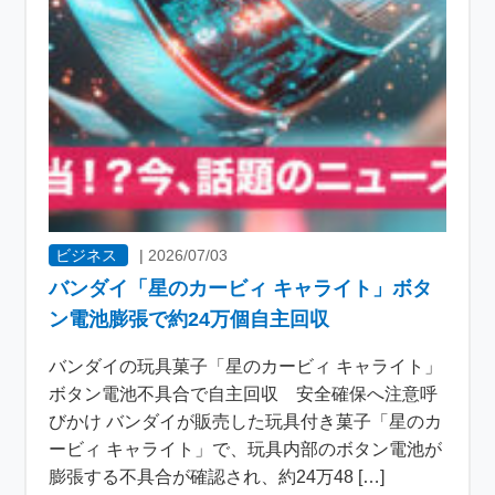
ビジネス
|
2026/07/03
バンダイ「星のカービィ キャライト」ボタ
ン電池膨張で約24万個自主回収
バンダイの玩具菓子「星のカービィ キャライト」
ボタン電池不具合で自主回収 安全確保へ注意呼
びかけ バンダイが販売した玩具付き菓子「星のカ
ービィ キャライト」で、玩具内部のボタン電池が
膨張する不具合が確認され、約24万48 […]