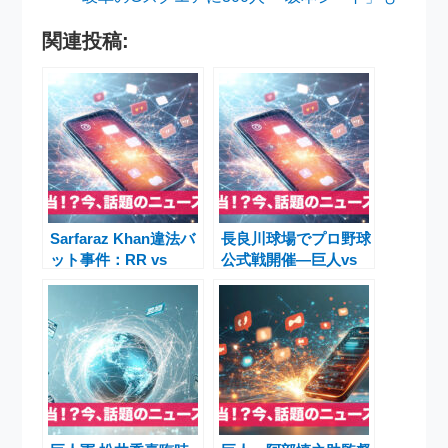
関連投稿:
Sarfaraz Khan違法バ
長良川球場でプロ野球
ット事件：RR vs
公式戦開催―巨人vs
CSK IPL 2026第3戦
ヤクルト、丸＆岡本に
Barsapara Cricket
熱視線【2025年9月4
Stadium
日】