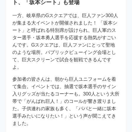
ト、「坂本シート」も登場
一方、岐阜県のGスクエアでは、巨人ファン300人
が集まる大イベントが開催されました！ 「坂本シ
ート」と呼ばれる特別席が設けられ、巨人軍のス
ター選手・坂本勇人選手を応援する熱気がすごい
んです。Gスクエアは、巨人ファンにとって聖地
のような場所。パブリックビューイング会場とし
て、巨大スクリーンで試合を観戦できるんです
よ。
参加者の皆さんは、朝から巨人ユニフォームを着
て集合。イベントでは、抽選で坂本選手のサイン
入りグッズが当たるコーナーも。300人という大所
帯で「がんばれ巨人！」のコールが響き渡りまし
た。子供連れの家族も多く、「パパと一緒に坂本
選手みたいになりたい！」という声が聞こえてき
ました。