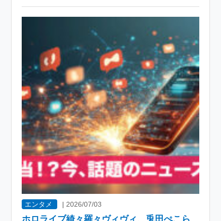
エンタメ
|
2026/07/03
ホロライブ綺々羅々ヴィヴィ、兎田ぺこら