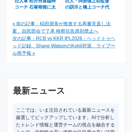
巨人軍 松井秀喜臨時
巨人・阿部慎之助監督
コーチ 石塚裕惺に太
の訓示と橋上コーチ代
鼓判 宮崎春季キャン
弁、松本剛・荒巻悠の
プでファン大歓喜
バント練習が話題
« 前の記事：稲田朋美が推進する再審見直し法
案、自民部会で了承 検察抗告原則禁止へ
次の記事：RCB vs KKR IPL2026：ヘッドトゥヘ
ッド記録、Shane WatsonのKohli対策、ライプー
ル雨予報 »
最新ニュース
ここでは、いま注目されている最新ニュースを
厳選してピックアップしています。AIで分析し
たトレンド情報と運営チームの視点を融合する