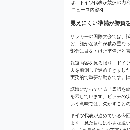
は、ドイツ代表が競技の内容
[ニュース内容3]
見えにくい準備が勝負
サッカーの国際大会では、
ど、細かな条件が積み重な
部分に目を向けた準備だと言え
報道内容を見る限り、ドイ
夫を前倒しで進めてきまし
実務的で重要な動きです。[ニ
話題になっている「庭師を
を示しています。ピッチの
いう意味では、欠かすことので
ドイツ代表
が進めている今回
ます。見た目には小さな違