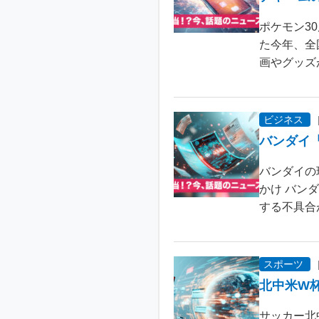
ポケモン3
た今年、全
画やグッズ
ビジネス
バンダイ
バンダイの
かけ バン
する不具合が
スポーツ
北中米W
サッカー北