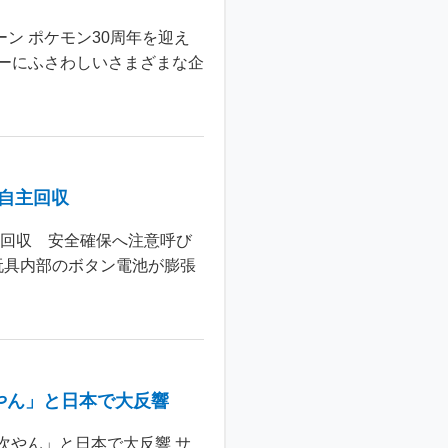
ン ポケモン30周年を迎え
ーにふさわしいさまざまな企
個自主回収
主回収 安全確保へ注意呼び
玩具内部のボタン電池が膨張
やん」と日本で大反響
次やん」と日本で大反響 サ