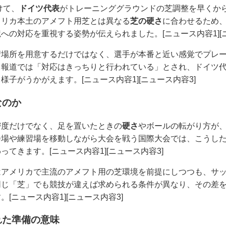
けて、
ドイツ代表
がトレーニンググラウンドの芝調整を早くか
メリカ本土のアメフト用芝とは異なる
芝の硬さ
に合わせるため、
への対応を重視する姿勢が伝えられました。[ニュース内容1][ニ
習場所を用意するだけではなく、選手が本番と近い感覚でプレ
。報道では「対応はきっちりと行われている」とされ、ドイツ
子がうかがえます。[ニュース内容1][ニュース内容3]
なのか
密度だけでなく、足を置いたときの
硬さ
やボールの転がり方が
会場や練習場を移動しながら大会を戦う国際大会では、こうし
てきます。[ニュース内容1][ニュース内容3]
はアメリカで主流のアメフト用の芝環境を前提にしつつも、サ
同じ「芝」でも競技が違えば求められる条件が異なり、その差
[ニュース内容1][ニュース内容3]
れた準備の意味