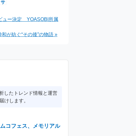
 サ
トと
開
ュー決定 YOASOBI所属
和が紡ぐ“その後”の物語 »
分析したトレンド情報と運営
届けします。
ナムコフェス、メモリアル