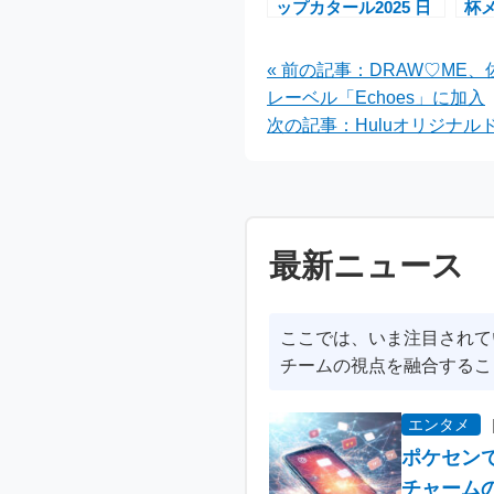
ップカタール2025 日
杯
本代表・ドイツ代表・
キ
VAR最新動向徹底解
ア
« 前の記事：DRAW♡ME
説
18
レーベル「Echoes」に加入
次の記事：Huluオリジナル
最新ニュース
ここでは、いま注目されて
チームの視点を融合するこ
エンタメ
ポケセン
チャーム