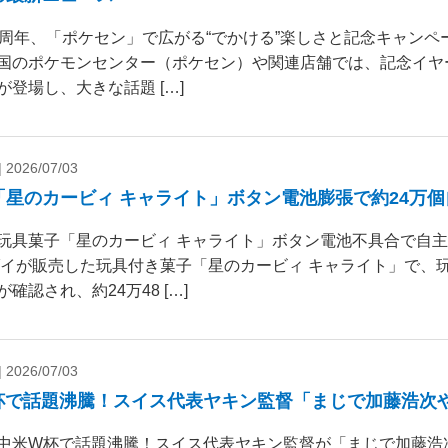
0周年、「ポケセン」で広がる“でかける”楽しさと記念キャンペー
国のポケモンセンター（ポケセン）や関連店舗では、記念イヤ
が登場し、大きな話題 […]
|
2026/07/03
「星のカービィ キャライト」ボタン電池膨張で約24万
玩具菓子「星のカービィ キャライト」ボタン電池不具合で自
ダイが販売した玩具付き菓子「星のカービィ キャライト」で、
確認され、約24万48 […]
|
2026/07/03
杯で話題沸騰！スイス代表ヤキン監督「まじで加藤浩次
中米W杯で話題沸騰！スイス代表ヤキン監督が「まじで加藤浩