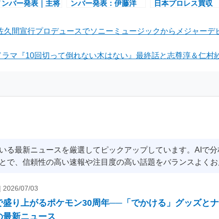
メンバー発表｜主将
ンバー発表：伊藤洋
日本プロレス買収
ミッヒと40歳ノイ
輝・後藤啓介らCB大
イバーエージェン
ー、新星ヴィルツ＆
量招集でW杯最終調整
プロレス界の新展
、佐久間宣行プロデュースでソニーミュージックからメジャーデビ
歳カールも選出
ドラマ『10回切って倒れない木はない』最終話と志尊淳＆仁村紗
いる最新ニュースを厳選してピックアップしています。AIで
とで、信頼性の高い速報や注目度の高い話題をバランスよくお
|
2026/07/03
で盛り上がるポケモン30周年──「でかける」グッズと
の最新ニュース