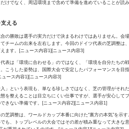
だけでなく、周辺環境まで含めて準備を進めていることが読み取
を支える
試合の勝敗は選手の実力だけで決まるわけではありません。会
ってチームの出来を左右します。今回のドイツ代表の芝調整は
ます。[ニュース内容1][ニュース内容3]
ツ代表は「環境に合わせる」のではなく、「環境を自分たちの
た。こうした姿勢は、国際大会で安定したパフォーマンスを目
ュース内容1][ニュース内容3]
輸入」という表現も、単なる珍しさではなく、芝の管理がそれ
状態を整えることは目立ちにくい仕事ですが、選手が安心して
きない準備です。[ニュース内容2][ニュース内容1]
の芝調整は、ワールドカップ本番に向けた“裏方の本気”を示
いでも、トップレベルの大会ではその差が積み重なって大きな