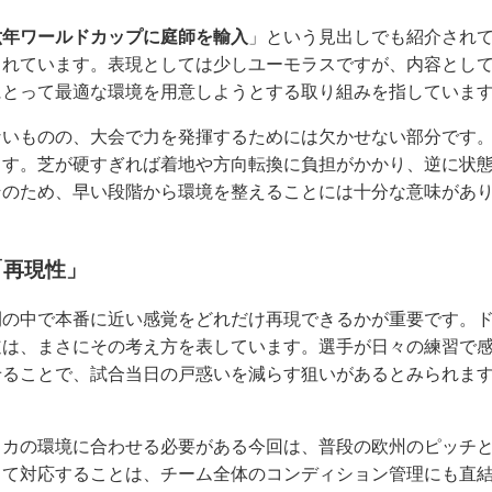
六年ワールドカップに庭師を輸入
」という見出しでも紹介され
されています。表現としては少しユーモラスですが、内容とし
とって最適な環境を用意しようとする取り組みを指しています。
ないものの、大会で力を発揮するためには欠かせない部分です
ます。芝が硬すぎれば着地や方向転換に負担がかかり、逆に状
のため、早い段階から環境を整えることには十分な意味がありま
「再現性」
間の中で本番に近い感覚をどれだけ再現できるかが重要です。ド
道は、まさにその考え方を表しています。選手が日々の練習で
ることで、試合当日の戸惑いを減らす狙いがあるとみられます。
リカの環境に合わせる必要がある今回は、普段の欧州のピッチ
して対応することは、チーム全体のコンディション管理にも直