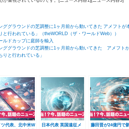
が重視されているのです。[ニュース内容1][ニュース内容3]
ンググラウンドの芝調整に1ヶ月前から動いてきた アメフトが
と行われている」（theWORLD（ザ・ワールドWeb））
ールドカップに庭師を輸入
ンググラウンドの芝調整に1ヶ月前から動いてきた アメフト
ちりと行われている」
イツ代表、北中米W
日本代表 英国遠征メ
藤田晋が24億円で