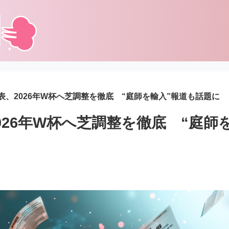
表、2026年W杯へ芝調整を徹底 “庭師を輸入”報道も話題に
026年W杯へ芝調整を徹底 “庭師