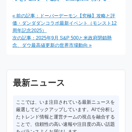
の頂点を懸けた激闘
ンチャンピオンズ）』
― UEFAチャンピオン
2026年リリース決
« 前の記事：ドーバーデーモン【究極】攻略と評
ズリーグ2025-26 大一
定！対戦特化の新作が
価・ダンダダンコラボ最新イベント（モンスト12
番を徹底解説
Nintendo Switchとス
マホで登場
周年記念2025）
次の記事：2025年9月 S&P 500と米政府閉鎖懸
念、ダウ最高値更新の世界市場動向 »
最新ニュース
ここでは、いま注目されている最新ニュースを
厳選してピックアップしています。AIで分析し
たトレンド情報と運営チームの視点を融合する
ことで、信頼性の高い速報や注目度の高い話題
をバランスよくお届けします。