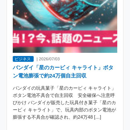
ビジネス
|
2026/07/03
バンダイ「星のカービィ キャライト」ボタ
ン電池膨張で約24万個自主回収
バンダイの玩具菓子「星のカービィ キャライト」
ボタン電池不具合で自主回収 安全確保へ注意呼
びかけ バンダイが販売した玩具付き菓子「星のカ
ービィ キャライト」で、玩具内部のボタン電池が
膨張する不具合が確認され、約24万48 […]