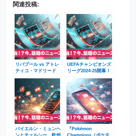
関連投稿:
リバプール vs アトレ
UEFAチャンピオンズ
ティコ・マドリード
リーグ2024-25開幕！
――アンフィールド激
バルセロナ・パリ
闘レポート｜2025年9
SG・バイエルン・ア
月17日
ーセナルら36クラブ
の戦いと最新勢力図
バイエルン・ミュンヘ
『Pokémon
ンとチェルシー、欧州
Champions（ポケモ