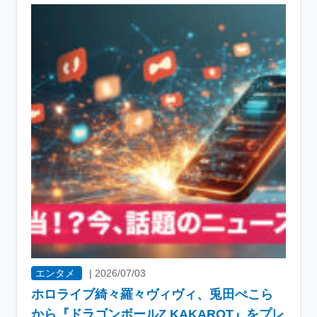
エンタメ
|
2026/07/03
ホロライブ綺々羅々ヴィヴィ、兎田ぺこら
から『ドラゴンボールZ KAKAROT』をプレ