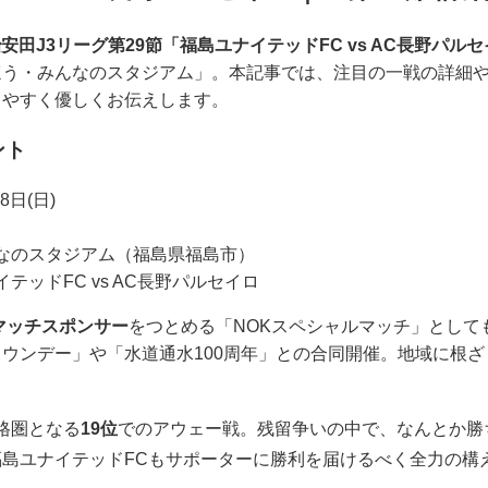
安田J3リーグ第29節「福島ユナイテッドFC vs AC長野パル
ほう・みんなのスタジアム」。本記事では、注目の一戦の詳細
りやすく優しくお伝えします。
ント
8日(日)
なのスタジアム（福島県福島市）
テッドFC vs AC長野パルセイロ
マッチスポンサー
をつとめる「NOKスペシャルマッチ」として
ウンデー」や「水道通水100周年」との合同開催。地域に根
降格圏となる
19位
でのアウェー戦。残留争いの中で、なんとか勝
島ユナイテッドFCもサポーターに勝利を届けるべく全力の構