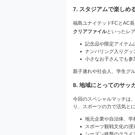
7. スタジアムで楽し
福島ユナイテッドFCとAC
クリアファイル
といったレ
記念品や限定アイテム
ナンバリング入りグッ
小さなお子さんでも参
親子連れや社会人、学生グ
8. 地域にとってのサッ
今回のスペシャルマッチは
り、スポーツの力で活気と
地元企業や自治体、学
スポーツ観戦文化の浸
シーズン終盤のクライ