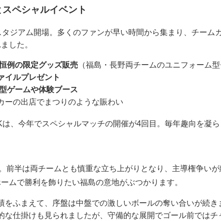
気とスペシャルイベント
スタジアム開場。多くのファンが早い時間から集まり、チーム
れました。
チ恒例の限定グッズ販売
（福島・長野両チームのユニフォーム型
ァイルプレゼント
加型ゲームや体験ブース
カーの出店でまつりのような賑わい
Kは、今年でスペシャルマッチの開催が4回目。毎年趣向を凝
フ。前半は両チームとも慎重な立ち上がりとなり、主導権争い
ホームで勝利を飾りたい福島の意地がぶつかります
。
績をふまえて、序盤は中盤での激しいボールの奪い合いが続き
極的な仕掛けも見られましたが、守備的な展開でゴール前ではチ