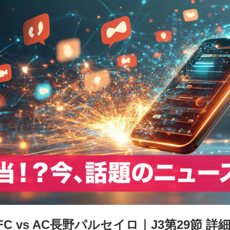
 vs AC長野パルセイロ｜J3第29節 詳