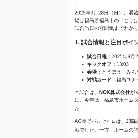
2025年9月28日（日）、
明治
場は福島県福島市の「とう
試合当日の雰囲気までわか
1. 試合情報と注目ポイ
試合日程：
2025年9月2
キックオフ：
13:03
会場：
とうほう・みん
対戦カード：
福島ユナイ
本試合は、
NOK株式会社が
に、今年は「福島市ホームタ
た
。
AC長野パルセイロは、J3
戦でした。一方、ホームの福