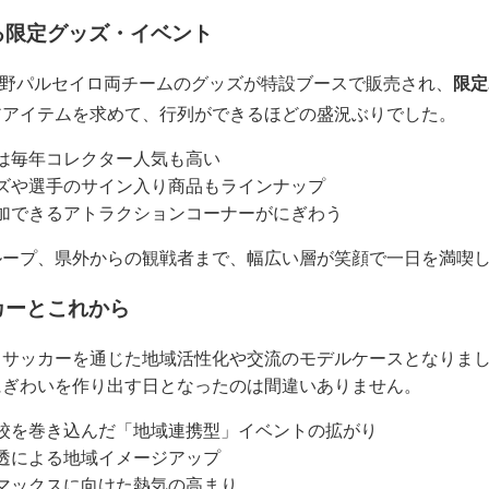
める限定グッズ・イベント
長野パルセイロ両チームのグッズが特設ブースで販売され、
限定
アアイテムを求めて、行列ができるほどの盛況ぶりでした
。
は毎年コレクター人気も高い
ズや選手のサイン入り商品もラインナップ
加できるアトラクションコーナーがにぎわう
ループ、県外からの観戦者まで、幅広い層が笑顔で一日を満喫
カーとこれから
、サッカーを通じた地域活性化や交流のモデルケースとなりま
にぎわいを作り出す日となったのは間違いありません。
校を巻き込んだ「地域連携型」イベントの拡がり
透による地域イメージアップ
マックスに向けた熱気の高まり