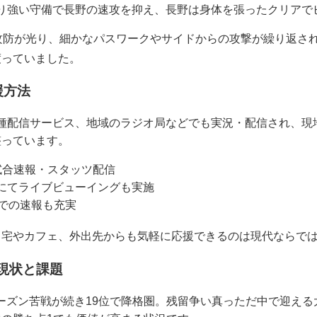
り強い守備で長野の速攻を抑え、長野は身体を張ったクリアで
攻防が光り、細かなパスワークやサイドからの攻撃が繰り返さ
渡っていました
。
援方法
各種配信サービス、地域のラジオ局などでも実況・配信され、現
整っています。
試合速報・スタッツ配信
にてライブビューイングも実施
Sでの速報も充実
自宅やカフェ、外出先からも気軽に応援できるのは現代ならで
の現状と課題
ーズン苦戦が続き19位で降格圏。残留争い真っただ中で迎え