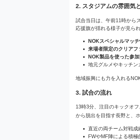
2. スタジアムの雰囲
試合当日は、午前11時から
応援旗が揺れる様子が見ら
NOKスペシャルマッ
来場者限定のクリアフ
NOK製品を使った参
地元グルメやキッチン
地域振興にも力を入れるNO
3. 試合の流れ
13時3分、注目のキックオ
から脱出を目指す長野と、
直近の両チーム対戦成
FWやMF陣による積