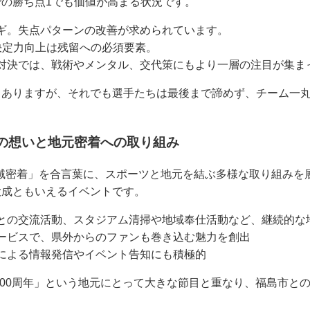
の勝ち点1でも価値が高まる状況です。
ギ。失点パターンの改善が求められています。
決定力向上は残留への必須要素。
対決では、戦術やメンタル、交代策にもより一層の注目が集ま
もありますが、それでも選手たちは最後まで諦めず、チーム一
。
FCの想いと地元密着への取り組み
域密着」を合言葉に、スポーツと地元を結ぶ多様な取り組みを
大成ともいえるイベントです。
との交流活動、スタジアム清掃や地域奉仕活動など、継続的な
ービスで、県外からのファンも巻き込む魅力を創出
による情報発信やイベント告知にも積極的
水100周年」という地元にとって大きな節目と重なり、福島市と