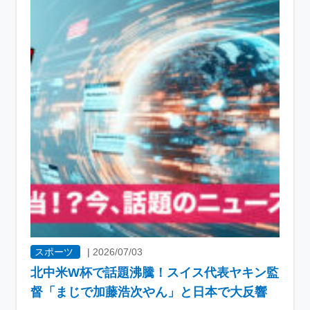
スポーツ
|
2026/07/03
北中米W杯で話題沸騰！スイス代表ヤキン監
督「まじで加藤浩次やん」と日本で大反響