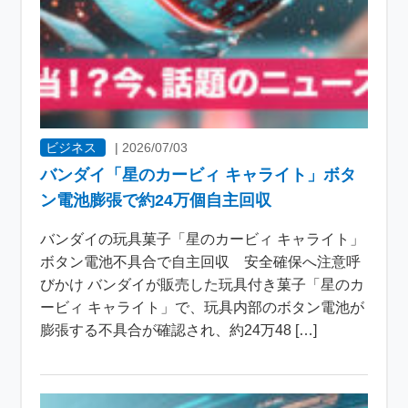
ビジネス
|
2026/07/03
バンダイ「星のカービィ キャライト」ボタ
ン電池膨張で約24万個自主回収
バンダイの玩具菓子「星のカービィ キャライト」
ボタン電池不具合で自主回収 安全確保へ注意呼
びかけ バンダイが販売した玩具付き菓子「星のカ
ービィ キャライト」で、玩具内部のボタン電池が
膨張する不具合が確認され、約24万48 […]