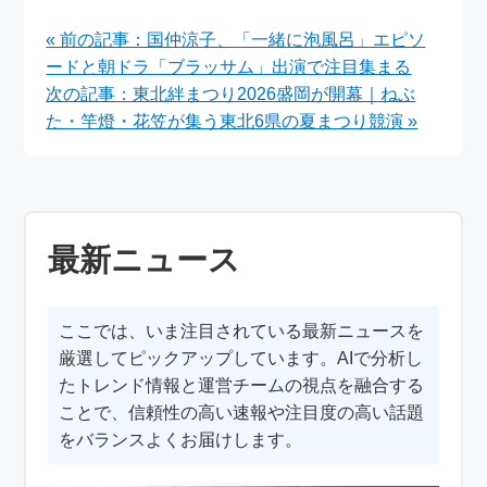
ナマイトイシムラから
第9節 完売スタジアム
山下ユウジへ ガンバ
で熱戦 2026年4月5
« 前の記事：国仲涼子、「一緒に泡風呂」エピソ
大阪戦セレモニー
日
ードと朝ドラ「ブラッサム」出演で注目集まる
次の記事：東北絆まつり2026盛岡が開幕｜ねぶ
た・竿燈・花笠が集う東北6県の夏まつり競演 »
最新ニュース
ここでは、いま注目されている最新ニュースを
厳選してピックアップしています。AIで分析し
たトレンド情報と運営チームの視点を融合する
ことで、信頼性の高い速報や注目度の高い話題
をバランスよくお届けします。