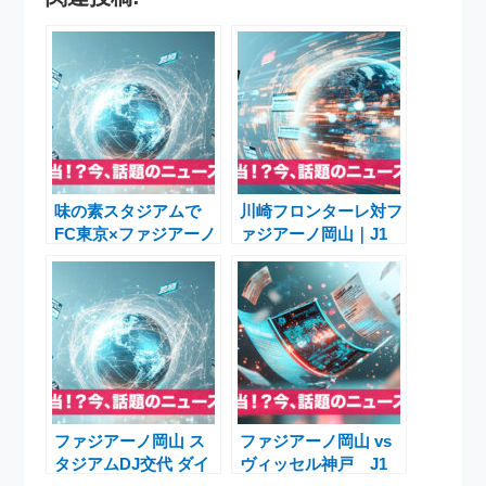
味の素スタジアムで
川崎フロンターレ対フ
FC東京×ファジアーノ
ァジアーノ岡山｜J1
岡山「#味スタ鬼ヶ
第36節 試合・見ど
島」キャンペーン
ころ・グッズ・観戦情
報総まとめ【2025年
11月8日】
ファジアーノ岡山 ス
ファジアーノ岡山 vs
タジアムDJ交代 ダイ
ヴィッセル神戸 J1