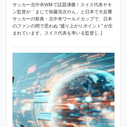
サッカー北中米W杯で話題沸騰！スイス代表ヤキ
ン監督が「まじで加藤浩次やん」と日本で大反響
サッカーの祭典・北中米ワールドカップで、日本
のファンの間で思わぬ “盛り上がりポイント” が生
まれています。スイス代表を率いる監督 […]