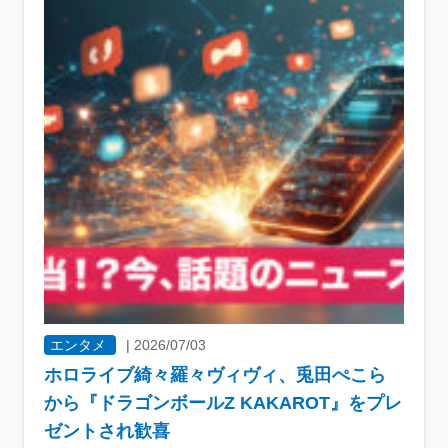
エンタメ
|
2026/07/03
ホロライブ綺々羅々ヴィヴィ、兎田ぺこら
から『ドラゴンボールZ KAKAROT』をプレ
ゼントされ歓喜