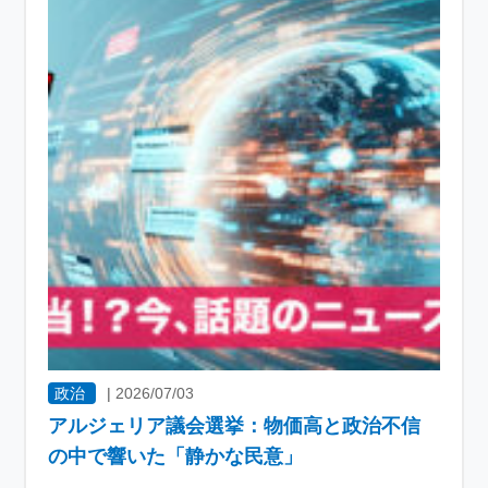
政治
|
2026/07/03
アルジェリア議会選挙：物価高と政治不信
の中で響いた「静かな民意」