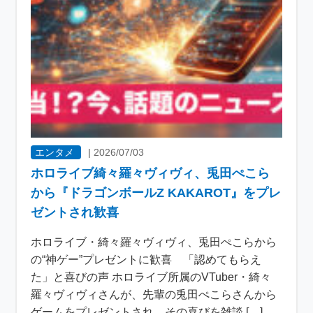
エンタメ
|
2026/07/03
ホロライブ綺々羅々ヴィヴィ、兎田ぺこら
から『ドラゴンボールZ KAKAROT』をプレ
ゼントされ歓喜
ホロライブ・綺々羅々ヴィヴィ、兎田ぺこらから
の“神ゲー”プレゼントに歓喜 「認めてもらえ
た」と喜びの声 ホロライブ所属のVTuber・綺々
羅々ヴィヴィさんが、先輩の兎田ぺこらさんから
ゲームをプレゼントされ、その喜びを雑談 […]