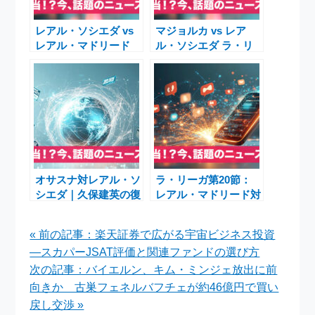
レアル・ソシエダ vs
マジョルカ vs レア
レアル・マドリード
ル・ソシエダ ラ・リ
2025年9月13日｜注目
ーガ第26節 スタメン
のラ・リーガ大一番を
発表と視聴ガイド
現地から徹底解説
オサスナ対レアル・ソ
ラ・リーガ第20節：
シエダ｜久保建英の復
レアル・マドリード対
活と監督コメントに注
レバンテ敗戦の衝撃と
目【ラ・リーガ第13
レアル・ソシエダvs
« 前の記事：楽天証券で広がる宇宙ビジネス投資
節】
バルセロナプレビュー
―スカパーJSAT評価と関連ファンドの選び方
次の記事：バイエルン、キム・ミンジェ放出に前
向きか 古巣フェネルバフチェが約46億円で買い
戻し交渉 »