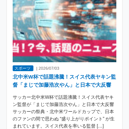
スポーツ
|
2026/07/03
北中米W杯で話題沸騰！スイス代表ヤキン監
督「まじで加藤浩次やん」と日本で大反響
サッカー北中米W杯で話題沸騰！スイス代表ヤキ
ン監督が「まじで加藤浩次やん」と日本で大反響
サッカーの祭典・北中米ワールドカップで、日本
のファンの間で思わぬ “盛り上がりポイント” が生
まれています。スイス代表を率いる監督 […]