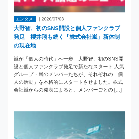
エンタメ
|
2026/07/03
大野智、初のSNS開設と個人ファンクラブ
発足 櫻井翔も続く「株式会社嵐」新体制
の現在地
嵐が「個人の時代」へ一歩 大野智、初のSNS開
設と個人ファンクラブ発足で新たなスタート 人気
グループ・嵐のメンバーたちが、それぞれの「個
人の活動」を本格的にスタートさせました。株式
会社嵐からの発表によると、メンバーごとの […]