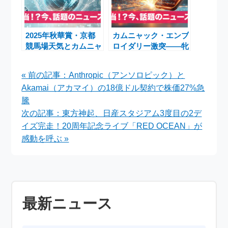
2025年秋華賞・京都
カムニャック・エンブ
競馬場天気とカムニャ
ロイダリー激突――牝
ック・エンブロイダリ
馬三冠最終章・秋華賞
ー・カネラフィーナ有
2025展望
« 前の記事：Anthropic（アンソロピック）と
力馬展望
Akamai（アカマイ）の18億ドル契約で株価27%急
騰
次の記事：東方神起、日産スタジアム3度目の2デ
イズ完走！20周年記念ライブ「RED OCEAN」が
感動を呼ぶ »
最新ニュース