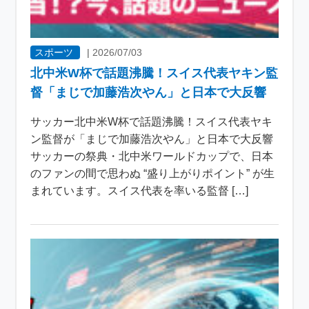
スポーツ
|
2026/07/03
北中米W杯で話題沸騰！スイス代表ヤキン監
督「まじで加藤浩次やん」と日本で大反響
サッカー北中米W杯で話題沸騰！スイス代表ヤキ
ン監督が「まじで加藤浩次やん」と日本で大反響
サッカーの祭典・北中米ワールドカップで、日本
のファンの間で思わぬ “盛り上がりポイント” が生
まれています。スイス代表を率いる監督 […]