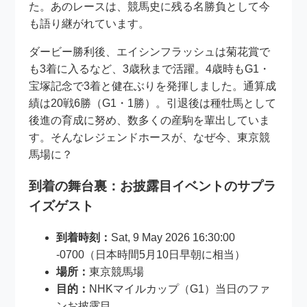
た。あのレースは、競馬史に残る名勝負として今
も語り継がれています。
ダービー勝利後、エイシンフラッシュは菊花賞で
も3着に入るなど、3歳秋まで活躍。4歳時もG1・
宝塚記念で3着と健在ぶりを発揮しました。通算成
績は20戦6勝（G1・1勝）。引退後は種牡馬として
後進の育成に努め、数多くの産駒を輩出していま
す。そんなレジェンドホースが、なぜ今、東京競
馬場に？
到着の舞台裏：お披露目イベントのサプラ
イズゲスト
到着時刻：
Sat, 9 May 2026 16:30:00
-0700（日本時間5月10日早朝に相当）
場所：
東京競馬場
目的：
NHKマイルカップ（G1）当日のファ
ンお披露目