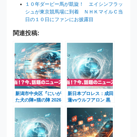
１０年ダービー馬が凱旋！ エイシンフラッ
シュが東京競馬場に到着 ＮＨＫマイルＣ当
日の１０日にファンにお披露目
関連投稿:
新潟市中央区『にいが
新日本プロレス：成田
た犬の陣×猫の陣 2026
蓮vsウルフアロン 黒
SPRING』5月9日・10
帯雪辱戦が6.14大阪城
日開催 週末イベント
ホールで決定
10選