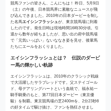
競馬ファンの皆さん、こんにちは！ 昨日、5月9日
（土）の午後、日本競馬界に素敵なニュースが飛
び込んできました。2010年の日本ダービーを制し
た名馬
エイシンフラッシュ
が、東京競馬場に到着
したのです。発生日時は現地時間16時30分頃。引
退から数年が経ちましたが、思い出の府中競馬場
で「元気いっぱい」ないななき姿を見せ、後輩馬
たちにエールをおくりました。
エイシンフラッシュとは？ 伝説のダービ
ー馬の輝かしい軌跡
エイシンフラッシュは、2010年のクラシック戦線
で大活躍したサラブレッドです。父ステイゴール
ド、母デアリングハートという血統で、福永祐一
騎手騎乗のもと、第77回日本ダービー（東京優
駿）を制覇。東京競馬場の芝2400mを、2分23秒8
の好タイムで駆け抜け、ファンを熱狂させまし