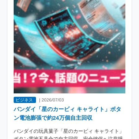
ビジネス
|
2026/07/03
バンダイ「星のカービィ キャライト」ボタ
ン電池膨張で約24万個自主回収
バンダイの玩具菓子「星のカービィ キャライト」
ボタン電池不具合で自主回収 安全確保へ注意呼