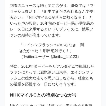
到着のニュースは瞬く間に広がり、SNSでは「フ
ラッシュ復活！」「府中でまた見られるなんて夢
みたい」「NHKマイルCがさらに熱くなる！」と
いった声が殺到。10年前のダービー馬が現役馬の
レース日に来場するというサプライズに、競馬フ
ァンの期待が高まっています。
「エイシンフラッシュのいななき、聞
きたかった！ 明日絶対行く！」
（Twitterユーザー @keiba_fan123）
特に、2010年ダービーをリアルタイムで観戦した
ファンにとっては感慨深い出来事。エイシンフラ
ッシュの雄大な走りを思い出しながら、後輩たち
の活躍を応援する一日になりそうです。
NHKマイルCとの特別なつながり
NHKマイルカップは、3歳マイル王を決める重要