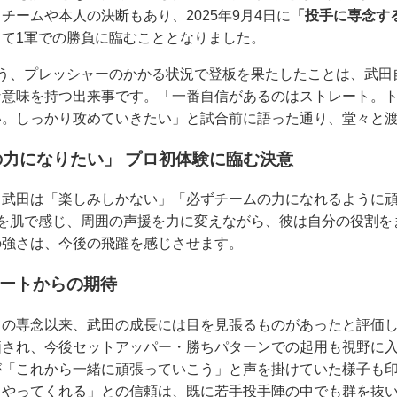
チームや本人の決断もあり、2025年9月4日に
「投手に専念す
て1軍での勝負に臨むこととなりました。
いう、プレッシャーのかかる状況で登板を果たしたことは、武田
な意味を持つ出来事です。「一番自信があるのはストレート。
い。しっかり攻めていきたい」と試合前に語った通り、堂々と
力になりたい」 プロ初体験に臨む決意
り武田は「楽しみしかない」「必ずチームの力になれるように
気を肌で感じ、周囲の声援を力に変えながら、彼は自分の役割を
の強さは、今後の飛躍を感じさせます。
メートからの期待
ての専念以来、武田の成長には目を見張るものがあったと評価
価され、今後セットアッパー・勝ちパターンでの起用も視野に
が「これから一緒に頑張っていこう」と声を掛けていた様子も
らやってくれる」との信頼は、既に若手投手陣の中でも群を抜