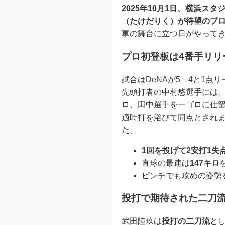
2025年10月1日、横浜ス
（たけだりく）が待望のプ
軍の舞台に立つ日がやって
プロ初登板は4番手リリ
試合はDeNAが5－4と1
先頭打者の中村悠選手には、
ロ、田中選手を一ゴロに仕
適時打を浴びて同点とされ
た。
1回を投げて2安打1失
直球の最速は
147キロ
ピンチでも攻めの姿勢
投打で期待された二刀
武田陸玖は
投打の二刀流
と