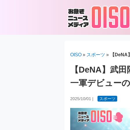
OISO
»
スポーツ
»
【DeN
【DeNA】武
一軍デビュー
2025/10/01
|
スポーツ