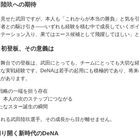
田陸玖への期待
を見せた武田ですが、本人も「これからが本当の勝負」と気を
打者との駆け引き――いずれも経験を積む中で成長していくポ
ーテーション入り、果てはエース候補として飛躍してほしい」
ロ初登板、その意義は
な舞台での登板は、武田にとっても、チームにとっても大切な
な実戦経験です。DeNAは若手の起用にも積極的であり、将
義があります。
戦略の一端を担う存在
、本人の次のステップにつながる
たなスター誕生の瞬間
される武田陸玖選手。その成長から目が離せません。
り開く新時代のDeNA