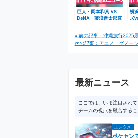
巨人・岡本和真 VS
横浜
DeNA・藤浪晋太郎直
ズ
接対決は実現するの
三連
か？東京ドームで注目
合
« 前の記事：沖縄旅行202
の3連戦
現
次の記事：アニメ「グノーシ
最新ニュース
ここでは、いま注目されて
チームの視点を融合するこ
エンタメ
ポケセン