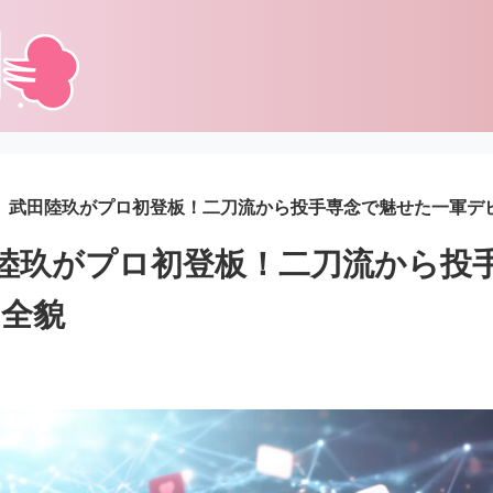
A】武田陸玖がプロ初登板！二刀流から投手専念で魅せた一軍デ
田陸玖がプロ初登板！二刀流から投
の全貌