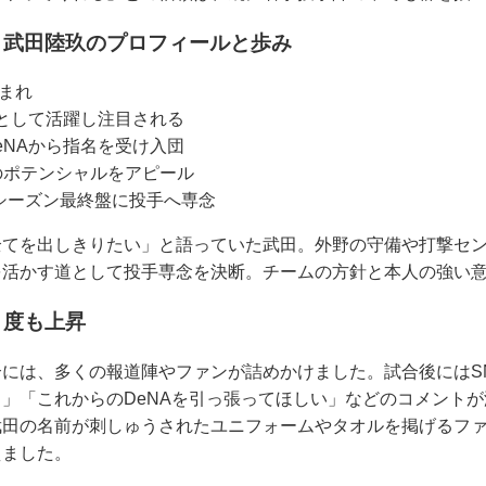
、武田陸玖のプロフィールと歩み
生まれ
として活躍し注目される
DeNAから指名を受け入団
のポテンシャルをアピール
、シーズン最終盤に投手へ専念
全てを出しきりたい」と語っていた武田。外野の守備や打撃セ
を活かす道として投手専念を決断。チームの方針と本人の強い
目度も上昇
には、多くの報道陣やファンが詰めかけました。試合後にはS
」「これからのDeNAを引っ張ってほしい」などのコメント
武田の名前が刺しゅうされたユニフォームやタオルを掲げるフ
えました。