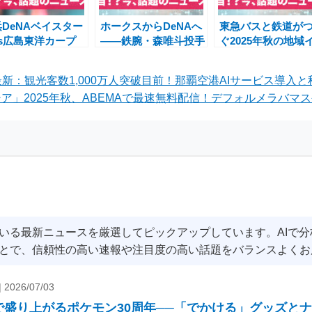
DeNAベイスター
ホークスからDeNAへ
東急バスと鉄道が
vs広島東洋カープ
——鉄腕・森唯斗投手
ぐ2025年秋の地域
戦総まとめ 〜 試
が現役引退「信頼感は
ベントニュース ― 
詳細・解説・中継・
すごかった」ファンと
田谷鉄道フェスタ
5最新：観光客数1,000万人突破目前！那覇空港AIサービス導入
地ファンの声まで
仲間に惜しまれた12
SixTONES発車メ
ア」2025年秋、ABEMAで最速無料配信！デフォルメラバマス
年間
ィー・埼玉うどん
ンプラリー
いる最新ニュースを厳選してピックアップしています。AIで
とで、信頼性の高い速報や注目度の高い話題をバランスよくお
|
2026/07/03
で盛り上がるポケモン30周年──「でかける」グッズと