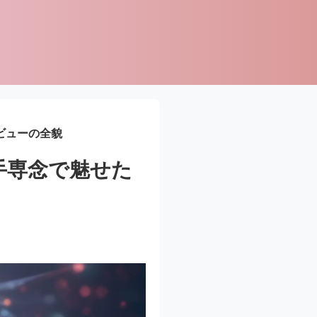
ビューの全貌
手専念で魅せた