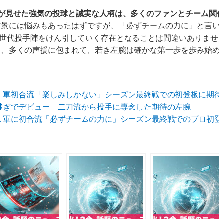
玖が見せた強気の投球と誠実な人柄は、多くのファンとチーム関
背景には悩みもあったはずですが、「必ずチームの力に」と言
新世代投手陣をけん引していく存在となることは間違いありま
と、多くの声援に包まれて、若き左腕は確かな第一歩を歩み始
が１軍初合流「楽しみしかない」シーズン最終戦での初登板に期
中継ぎでデビュー 二刀流から投手に専念した期待の左腕
、１軍に初合流「必ずチームの力に」シーズン最終戦でのプロ初