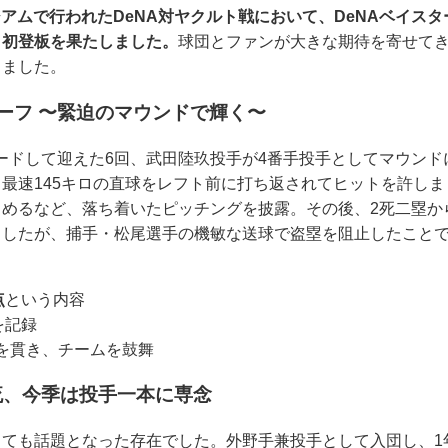
タジアムで行われたDeNA対ヤクルト戦において、DeNAベイス
ロ初登板を果たしました。
球団とファンが大きな期待を寄せてき
きました。
ーフ 〜緊迫のマウンドで輝く〜
点リードして迎えた6回、武田陸玖投手が4番手投手としてマウン
最速145キロの直球をレフト前に打ち返されてヒットを許し
留めるなど、落ち着いたピッチングを披露。その後、2死二塁か
ましたが、捕手・松尾選手の機敏な送球で盗塁を阻止したこと
点
という内容
を記録
を貫き、チームを鼓舞
流、今季は投手一本に専念
しても話題となった存在でした。外野手兼投手として入団し、1