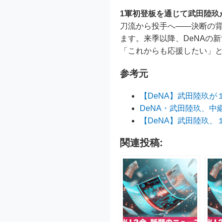
1軍初登板を通じて武田陸
刀流から投手へ――決断の
ます。来季以降、DeNAの
「これからも応援したい」
参考元
【DeNA】武田陸玖
DeNA・武田陸玖、
【DeNA】武田陸玖
関連投稿: