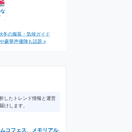
つな
イ
世
・
と秋冬の服装・気候ガイド
ロデ
や豪華声優陣も話題 »
スタ
分析したトレンド情報と運営
届けします。
ナムコフェス、メモリアル