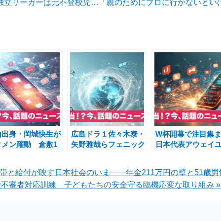
目の独立リーガーは元不登校児…「親のためにプロに行かないと
山出身・岡城快生が
広島ドラ１佐々木泰・
W杯開幕で注目集
タメン躍動 倉敷1
矢野雅哉らフェニック
日本代表アウェイ
公式戦で見せた地元
スリーグ2025に集結
フォームと渋谷
星としての姿
独立リーグ選抜と夢の
PARCOの48カ国展
世帯と給付が映す日本社会のいま――年金211万円の壁と51歳男
競演
不審者対応訓練 子どもたちの安全守る臨機応変な取り組み »