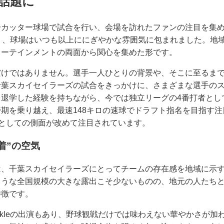
演も話題に
一カッター球場で試合を行い、会場を訪れたファンの注目を集
演もあり、球場はいつも以上ににぎやかな雰囲気に包まれました。
ターテインメントの両面から関心を集めた形です。
だけではありません。選手一人ひとりの背景や、そこに至るま
千葉スカイセイラーズの試合をきっかけに、さまざまな選手の
退学した経験を持ちながら、今では独立リーグの4番打者とし
期を乗り越え、最速148キロの速球でドラフト指名を目指す
”としての側面が改めて注目されています。
着”の空気
は、千葉スカイセイラーズにとってチームの存在感を地域に示
ような全国規模の大きな露出こそ少ないものの、地元の人たち
特徴です。
inkleの出演もあり、野球観戦だけでは味わえない華やかさが