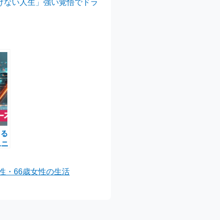
いけない人生」強い覚悟でドラ
まる
ユニ
示
性・66歳女性の生活