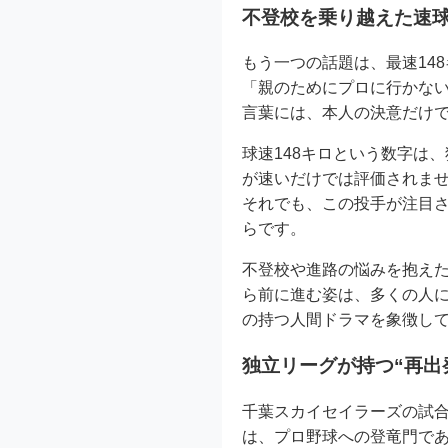
不登校を乗り越えた速
もう一つの話題は、最速14
「親のためにプロに行かな
言葉には、本人の決意だけ
球速148キロという数字は
が速いだけでは評価されま
それでも、この投手が注目
らです。
不登校や進路の悩みを抱え
ら前に進む姿は、多くの人
の持つ人間ドラマを象徴し
独立リーグが持つ“再出
千葉スカイセイラーズの試
は、プロ野球への登竜門で