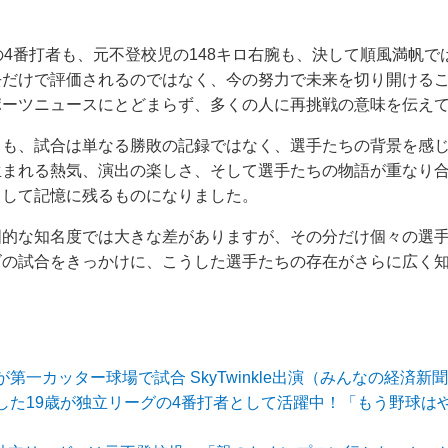
の4番打者も、元不登校児の148キロ右腕も、決して順風満帆
去だけで評価されるのではなく、今の努力で未来を切り開ける
ポーツニュースにとどまらず、多くの人に再挑戦の意味を伝え
ても、試合は単なる勝敗の記録ではなく、選手たちの背景を感
生まれる熱気、演出の楽しさ、そして選手たちの物語が重なり
として記憶に残るものになりました。
国的な知名度では大きな差がありますが、その分だけ個々の選
ズの試合をきっかけに、こうした選手たちの存在がさらに広く
第一カッター球場で試合 SkyTwinkle出演（みんなの経済新
した19歳が独立リーグの4番打者として活躍中！「もう野球は