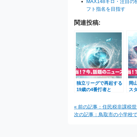
MAX148キロ・注
フト指名を目指す
関連投稿:
独立リーグで再起する
岡
19歳の4番打者と
ス
MAX148キロ左腕、強
軍
豪校退学と不登校を乗
の
« 前の記事：住民税非課税
り越えた若き挑戦
次の記事：鳥取市の小学校で