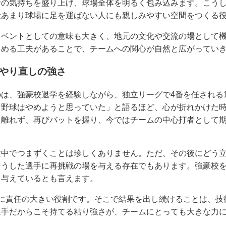
者の気持ちを盛り上げ、球場全体を明るく包み込みます。こう
段あまり球場に足を運ばない人にも親しみやすい空間をつくる
イベントとしての意味も大きく、地元の文化や交流の場として
しめる工夫があることで、チームへの関心が自然と広がってい
、やり直しの強さ
は、強豪校退学を経験しながら、独立リーグで4番を任される
う野球はやめようと思っていた」と語るほど、心が折れかけた
ら離れず、再びバットを握り、今ではチームの中心打者として
途中でつまずくことは珍しくありません。ただ、その後にどう
そうした選手に再挑戦の場を与える存在でもあります。強豪校
を与えているとも言えます。
特に責任の大きい役割です。そこで結果を出し続けることは、技
選手だからこそ持てる粘り強さが、チームにとっても大きな力