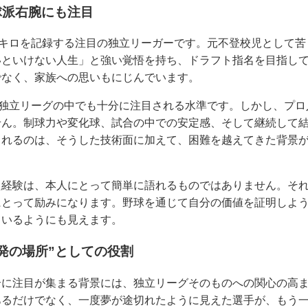
球派右腕にも注目
8キロを記録する注目の独立リーガーです。元不登校児として
いといけない人生」と強い覚悟を持ち、ドラフト指名を目指し
でなく、家族への思いもにじんでいます。
、独立リーグの中でも十分に注目される水準です。しかし、プ
せん。制球力や変化球、試合の中での安定感、そして継続して
されるのは、そうした技術面に加えて、困難を越えてきた背景
た経験は、本人にとって簡単に語れるものではありません。そ
にとって励みになります。野球を通じて自分の価値を証明しよ
ているようにも見えます。
発の場所”としての役割
合に注目が集まる背景には、独立リーグそのものへの関心の高
あるだけでなく、一度夢が途切れたように見えた選手が、もう