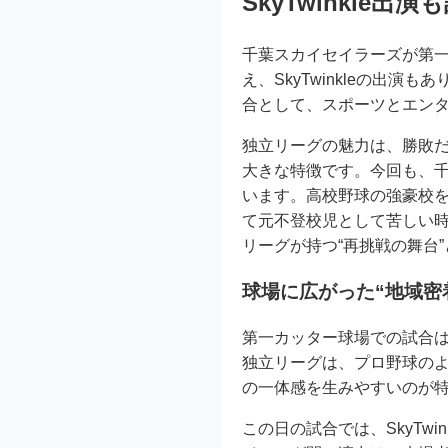
SkyTwinkle出
千葉スカイセイラーズが第
え、SkyTwinkleの出
合として、スポーツとエン
独立リーグの魅力は、勝敗
大きな特徴です。今回も、
います。高校野球の強豪校を
て元不登校児として苦しい時
リーグが持つ“再挑戦の舞台
球場に広がった“地域密
第一カッター球場での試合
独立リーグは、プロ野球の
の一体感を生みやすいのが
この日の試合では、SkyTw