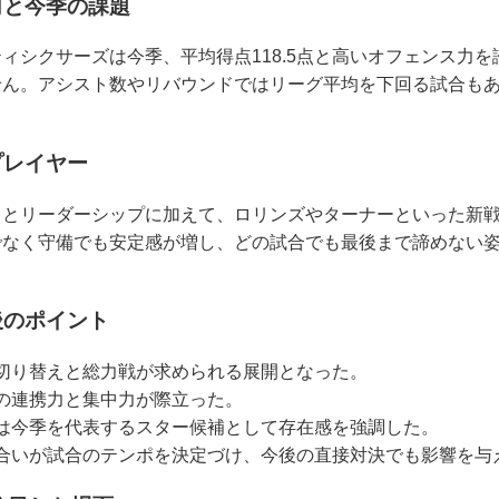
向と今季の課題
ィシクサーズは今季、平均得点118.5点と高いオフェンス力
せん。アシスト数やリバウンドではリーグ平均を下回る試合も
プレイヤー
力とリーダーシップに加えて、ロリンズやターナーといった新
でなく守備でも安定感が増し、どの試合でも最後まで諦めない
後のポイント
切り替えと総力戦が求められる展開となった。
の連携力と集中力が際立った。
は今季を代表するスター候補として存在感を強調した。
合いが試合のテンポを決定づけ、今後の直接対決でも影響を与