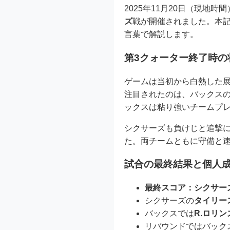
2025年11月20日（現地時
ズ
戦が開催されました。本
言葉で解説します。
第3クォーター終了時の
ゲームは当初から白熱した展
注目されたのは、バックス
ックスは粘り強いチームプ
シクサーズも負けじと追撃に
た。両チームともに守備と
試合の最終結果と個人
最終スコア：シクサーズ 1
シクサーズの
タイリー
バックスでは
R.ロリン
リバウンドではバック