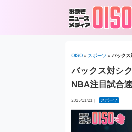
OISO
»
スポーツ
»
バックス
バックス対シクサ
NBA注目試合
2025/11/21
|
スポーツ