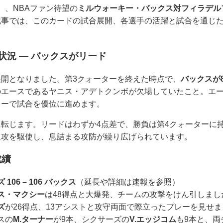
間）、NBAファン待望の
ミルウォーキー・バックス対フィラデル
記事では、このカードの試合展開、各選手の活躍と試合を通じ
状況 ― バックスがリード
開となりました。第3クォーターを終えた時点で、
バックスが8
のエースであるヤニス・アデトクンボが欠場していたこと。エ
レーで試合を優位に進めます。
転じます。リードはわずか4点差で、勝負は第4クォーターに
速攻を駆使し、息詰まる攻防が繰り広げられています。
成績
06 – 106 バックス
（延長や詳細は速報を参照）
ス・マクシー
は48得点と大爆発、チームの攻撃をけん引しまし
ズ
が26得点、13アシストと攻守両面で際立ったプレーを見せ
スの
M.ターナー
が9本、シクサーズの
V.エッジコム
も9本と、両