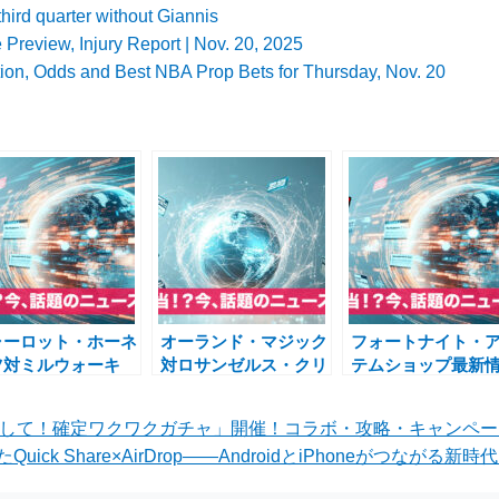
third quarter without Giannis
Preview, Injury Report | Nov. 20, 2025
tion, Odds and Best NBA Prop Bets for Thursday, Nov. 20
ャーロット・ホーネ
オーランド・マジック
フォートナイト・
ツ対ミルウォーキ
対ロサンゼルス・クリ
テムショップ最新
・バックス戦 最新
ッパーズ、NBA今夜
報：ミラスキン登
ース（2025年11
の注目カード
新パック発売【202
やして！確定ワクワクガチャ」開催！コラボ・攻略・キャンペ
2日）総力特集
年8月】
uick Share×AirDrop――AndroidとiPhoneがつながる新時代