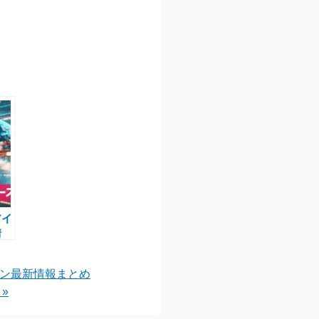
アイ
情
場＆
5
ーン最新情報まとめ
 »