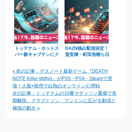
レポート
トッテナム・ホットス
DAZN独占配信決定！
パー新キャプテンにク
堂安律・町田浩樹ら日
リスティアン・ロメロ
本人選手が挑む2025-
就任！変貌するスパー
26ブンデスリーガ開
« 前の記事：デスノート最新ゲーム『DEATH
ズの現在地
幕ニュース
NOTE Killer Within』がPS5・PS4・Steamで登
場！人狼×推理で白熱のオンライン心理戦
次の記事：トッテナムの10番マディソン重傷で長
期離脱、クラブとソン・フンミンに広がる動揺と
補強の動き »