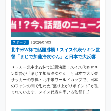
スポーツ
|
2026/07/03
北中米W杯で話題沸騰！スイス代表ヤキン監
督「まじで加藤浩次やん」と日本で大反響
サッカー北中米W杯で話題沸騰！スイス代表ヤキ
ン監督が「まじで加藤浩次やん」と日本で大反響
サッカーの祭典・北中米ワールドカップで、日本
のファンの間で思わぬ “盛り上がりポイント” が生
まれています。スイス代表を率いる監督 […]