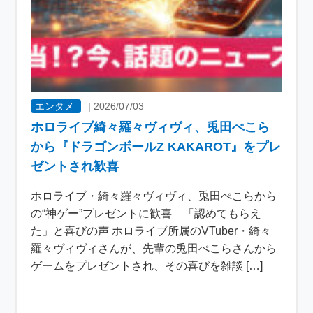
エンタメ
|
2026/07/03
ホロライブ綺々羅々ヴィヴィ、兎田ぺこら
から『ドラゴンボールZ KAKAROT』をプレ
ゼントされ歓喜
ホロライブ・綺々羅々ヴィヴィ、兎田ぺこらから
の“神ゲー”プレゼントに歓喜 「認めてもらえ
た」と喜びの声 ホロライブ所属のVTuber・綺々
羅々ヴィヴィさんが、先輩の兎田ぺこらさんから
ゲームをプレゼントされ、その喜びを雑談 […]