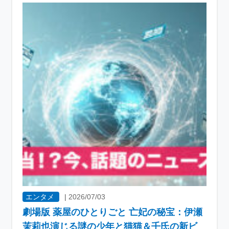
エンタメ
|
2026/07/03
劇場版 薬屋のひとりごと 亡妃の秘宝：伊瀬
茉莉也演じる謎の少年と猫猫＆壬氏の新ビ