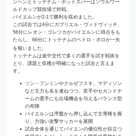
ンヘンとトッテナム・ホットスパーはソウルワー
ルドカップ競技場で対戦。
バイエルンが2-1で勝利を収めました。
この試合では4分にガブリエル・ヴィドヴィッチ、
56分にレオン・ゴレツカがバイエルンに得点をも
たらし、66分にトッテナムのペドロ・ポロが一矢
を報いました
。
トッテナムは途中交代で多くの選手を試す戦術を
とり、課題と収穫が明確になった試合と言えま
す。
ソン・フンミンやクルゼフスキ、マディソン
など主力も名を連ねつつ、若手やセカンドチ
ームの選手にも出場機会を与えるバランス型
の布陣
バイエルンは序盤から押し込んで主導権を握
り、力強い攻撃サッカーを展開
試合全体を通じてバイエンの優位性が目立つ