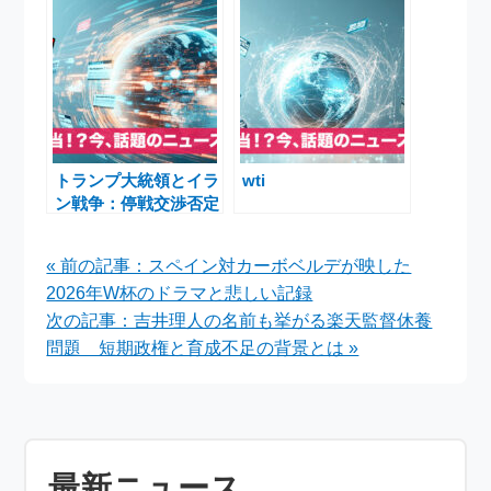
大統領の動き
最新情報まとめ
トランプ大統領とイラ
wti
ン戦争：停戦交渉否定
とホルムズ海峡危機
« 前の記事：スペイン対カーボベルデが映した
2026年W杯のドラマと悲しい記録
次の記事：吉井理人の名前も挙がる楽天監督休養
問題 短期政権と育成不足の背景とは »
最新ニュース