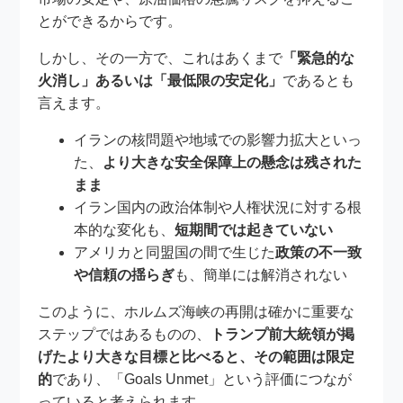
とができるからです。
しかし、その一方で、これはあくまで
「緊急的な
火消し」あるいは「最低限の安定化」
であるとも
言えます。
イランの核問題や地域での影響力拡大といっ
た、
より大きな安全保障上の懸念は残された
まま
イラン国内の政治体制や人権状況に対する根
本的な変化も、
短期間では起きていない
アメリカと同盟国の間で生じた
政策の不一致
や信頼の揺らぎ
も、簡単には解消されない
このように、ホルムズ海峡の再開は確かに重要な
ステップではあるものの、
トランプ前大統領が掲
げたより大きな目標と比べると、その範囲は限定
的
であり、「Goals Unmet」という評価につなが
っていると考えられます。