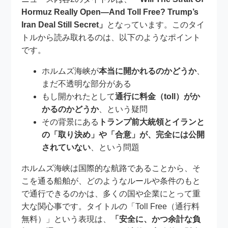
Hormuz Really Open—And Toll Free? Trump’s
Iran Deal Still Secret」
となっています。このタイ
トルから読み取れるのは、以下のようなポイント
です。
ホルムズ海峡が
本当に開かれるのかどうか
、
まだ不透明な部分がある
もし開かれたとして
通行に料金（toll）がか
かるのかどうか
、という疑問
その背景にある
トランプ前大統領とイランと
の「取り決め」や「合意」が、完全には公開
されていない
、という問題
ホルムズ海峡は国際的な航路であることから、そ
こを通る船舶が、どのようなルールや条件のもと
で通行できるのかは、多くの国や企業にとって重
大な関心事です。タイトルの「Toll Free（通行料
無料）」という表現は、
「安全に、かつ余計な負