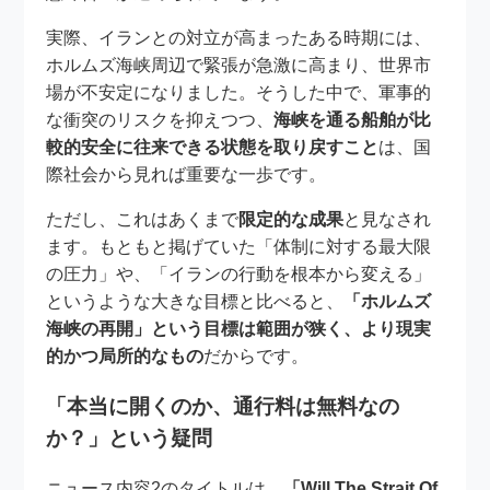
実際、イランとの対立が高まったある時期には、
ホルムズ海峡周辺で緊張が急激に高まり、世界市
場が不安定になりました。そうした中で、軍事的
な衝突のリスクを抑えつつ、
海峡を通る船舶が比
較的安全に往来できる状態を取り戻すこと
は、国
際社会から見れば重要な一歩です。
ただし、これはあくまで
限定的な成果
と見なされ
ます。もともと掲げていた「体制に対する最大限
の圧力」や、「イランの行動を根本から変える」
というような大きな目標と比べると、
「ホルムズ
海峡の再開」という目標は範囲が狭く、より現実
的かつ局所的なもの
だからです。
「本当に開くのか、通行料は無料なの
か？」という疑問
ニュース内容2のタイトルは、
「Will The Strait Of