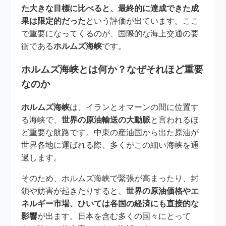
た大きな目標に比べると、最終的に達成できた成
果は限定的だった
という評価が出ています。ここ
で重要になってくるのが、国際的な海上交通の要
衝である
ホルムズ海峡
です。
ホルムズ海峡とは何か？なぜそれほど重要
なのか
ホルムズ海峡
は、イランとオマーンの間に位置す
る海峡で、
世界の原油輸送の大動脈
と言われるほ
ど重要な航路です。中東の産油国から出た原油が
世界各地に運ばれる際、多くがこの細い海峡を通
過します。
そのため、ホルムズ海峡で緊張が高まったり、封
鎖や妨害が起きたりすると、
世界の原油価格やエ
ネルギー市場、ひいては各国の経済にも直接的な
影響
が出ます。日本を含む多くの国々にとって