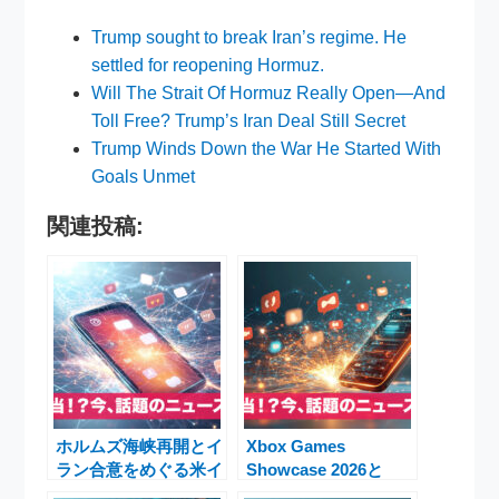
Trump sought to break Iran’s regime. He
settled for reopening Hormuz.
Will The Strait Of Hormuz Really Open—And
Toll Free? Trump’s Iran Deal Still Secret
Trump Winds Down the War He Started With
Goals Unmet
関連投稿:
ホルムズ海峡再開とイ
Xbox Games
ラン合意をめぐる米イ
Showcase 2026と
ラン協議とトランプ前
Gears of War: E-Day