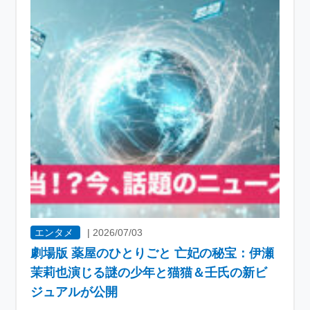
エンタメ
|
2026/07/03
劇場版 薬屋のひとりごと 亡妃の秘宝：伊瀬
茉莉也演じる謎の少年と猫猫＆壬氏の新ビ
ジュアルが公開