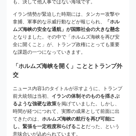
も、決して他人事ではない海域です。
イラン情勢が緊迫した時期には、タンカー攻撃や
拿捕、軍事的な示威行動などが報じられ、
「ホル
ムズ海峡の安全な通航」が国際社会の大きな懸念
となりました。その中で「ホルムズ海峡を再び安
全に開くこと」が、トランプ政権にとっても重要
な課題の一つになっていきます。
「ホルムズ海峡を開く」こととトランプ外
交
ニュース内容1のタイトルが示すように、トランプ
前大統領は当初、
イランの体制そのものを揺さぶ
るような強硬な政策
を掲げていました。しかし、
時間が経つにつれて、実際の成果として前面に出
てきたのは、
ホルムズ海峡の航行を再び可能に
し、緊張を一定程度和らげること
だった、という
意味合いが込められています。