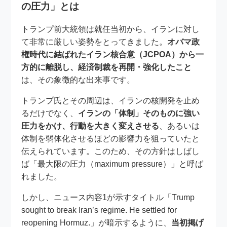
の圧力」とは
トランプ前大統領は就任当初から、イランに対し
て非常に厳しい姿勢をとってきました。
オバマ政
権時代に結ばれたイラン核合意（JCPOA）から一
方的に離脱し、経済制裁を再開・強化したこと
は、その象徴的な出来事です。
トランプ氏とその周辺は、イランの核開発を止め
るだけでなく、
イランの「体制」そのものに強い
圧力をかけ、行動を大きく変えさせる
、あるいは
体制を弱体化させるほどの影響力を狙っていたと
伝えられています。このため、その方針はしばし
ば「最大限の圧力（maximum pressure）」と呼ば
れました。
しかし、ニュース内容1が示すタイトル「Trump
sought to break Iran’s regime. He settled for
reopening Hormuz.」が暗示するように、
当初掲げ