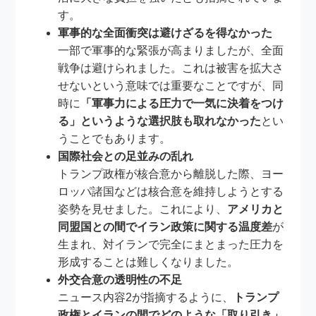
す。
軍事的な全面衝突は避けざるを得なかった
一部で軍事的な緊張が高まりましたが、全面
戦争は避けられました。これは被害を拡大さ
せないという意味では重要なことですが、同
時に
「軍事力による圧力で一気に決着をつけ
る」というような選択肢も取れなかった
とい
うことでもあります。
国際社会との足並みの乱れ
トランプ政権が核合意から離脱した際、ヨー
ロッパ諸国などは核合意を維持しようとする
姿勢を見せました。これにより、
アメリカと
同盟国との間でイラン政策に関する温度差
が
生まれ、対イランで完全にまとまった圧力を
形成することは難しくなりました。
外交合意の透明性の不足
ニュース内容2が指摘するように、
トランプ
政権とイランの間でどのような「取り引き」