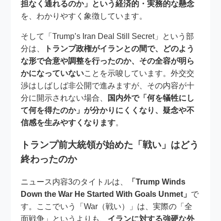
担なく通れるのか」という経済的・実務的な懸念
を、わかりやすく象徴しています。
そして「Trump’s Iran Deal Still Secret」という部
分は、
トランプ政権がイランとの間で、どのよう
な形で合意や調整を行ったのか、その全容が明ら
かになっていない
ことを示唆しています。外交交
渉はしばしば非公開で進みますが、その内容が十
分に開示されない場合、
国内外で「何を犠牲にし
て何を得たのか」が分かりにくくなり、疑念や不
信感を生みやすくなります
。
トランプ前大統領が始めた「戦い」はどう
終わったのか
ニュース内容3のタイトルは、
「Trump Winds
Down the War He Started With Goals Unmet」
で
す。ここでいう「War（戦い）」は、実際の「全
面戦争」というよりも、
イランに対する強硬な外