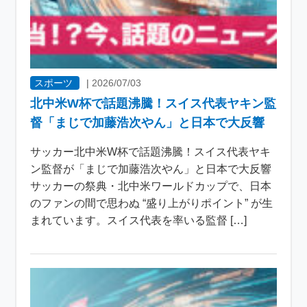
スポーツ
|
2026/07/03
北中米W杯で話題沸騰！スイス代表ヤキン監
督「まじで加藤浩次やん」と日本で大反響
サッカー北中米W杯で話題沸騰！スイス代表ヤキ
ン監督が「まじで加藤浩次やん」と日本で大反響
サッカーの祭典・北中米ワールドカップで、日本
のファンの間で思わぬ “盛り上がりポイント” が生
まれています。スイス代表を率いる監督 […]