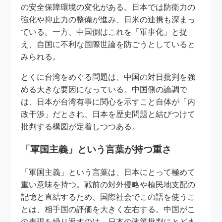
の安全保障環境の変化がある。日本では防衛力の
強化や抑止力の整備が進み、日米の連携も深まっ
ている。一方、中国側はこれを「軍事化」と捉
え、自国に不利な国際世論を防ごうとしていると
みられる。
とくに台湾をめぐる問題は、中国の対日批判を強
める大きな要因になっている。中国側の論調で
は、日本が台湾有事に関心を示すこと自体が「内
政干渉」だとされ、日本を歴史問題と結びつけて
批判する構図が定着しつつある。
「軍国主義」という言葉が持つ重さ
「軍国主義」という言葉は、日本にとって極めて
重い意味を持つ。戦前の対外侵略や植民地支配の
記憶と直結するため、国際社会でこの語を使うこ
とは、相手国の評価を大きく左右する。中国がこ
の表現を繰り返すのは、日本の政策批判にとどま