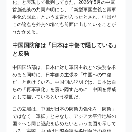
化」と表現して批判してきた。2026年5月の中露
首脳会談の共同声明にも、「新型軍国主義と再軍
事化の阻止」という文言が入ったとされ、中国が
この論点を外交の場でも前面に出していることが
うかがえる。
中国国防部は「日本は中傷で隠している」
と反発
中国国防部は、日本に対し軍国主義との決別を求
めると同時に、日本側の主張を「中国への中傷
だ」と退けている。中国側の説明では、日本は自
らの「再軍事化」を覆い隠すために、中国を脅威
として描いているという構図だ。
この立場は、中国が日本の防衛力強化を「防衛」
ではなく「軍拡」とみなし、アジア太平洋地域の
国々へも同じ認識を広めたいという意図を示して
いる。実際、中国は国際会議や各国向けの発信