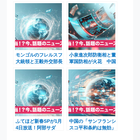
モンゴルのフレルスフ
小泉進次郎防衛相と董
大統領と王毅外交部長
軍国防相が火花 中国
会談 中国・モンゴル
の「新型軍国主義」批
が「軍国主義」非難で
判を一蹴した日本外交
一致、日本を念頭に
の転換点
ふてほど新春SPが1月
中国の「サンフランシ
4日放送！阿部サダ
スコ平和条約は無効」
ヲ、江口のりこ、河合
発言と高市首相の台湾