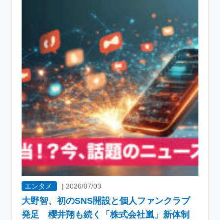
エンタメ
|
2026/07/03
大野智、初のSNS開設と個人ファンクラブ
発足 櫻井翔も続く「株式会社嵐」新体制