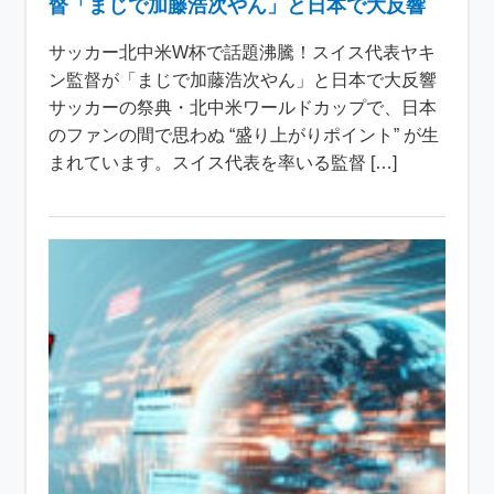
督「まじで加藤浩次やん」と日本で大反響
サッカー北中米W杯で話題沸騰！スイス代表ヤキ
ン監督が「まじで加藤浩次やん」と日本で大反響
サッカーの祭典・北中米ワールドカップで、日本
のファンの間で思わぬ “盛り上がりポイント” が生
まれています。スイス代表を率いる監督 […]