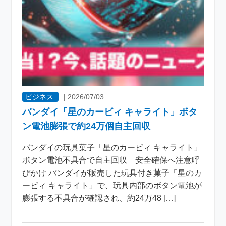
ビジネス
|
2026/07/03
バンダイ「星のカービィ キャライト」ボタ
ン電池膨張で約24万個自主回収
バンダイの玩具菓子「星のカービィ キャライト」
ボタン電池不具合で自主回収 安全確保へ注意呼
びかけ バンダイが販売した玩具付き菓子「星のカ
ービィ キャライト」で、玩具内部のボタン電池が
膨張する不具合が確認され、約24万48 […]