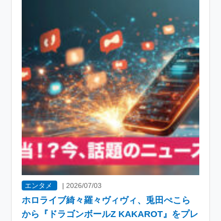
エンタメ
|
2026/07/03
ホロライブ綺々羅々ヴィヴィ、兎田ぺこら
から『ドラゴンボールZ KAKAROT』をプレ