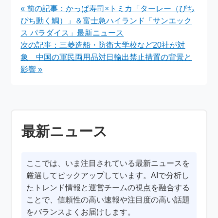
優実ら出演、タイムス
有事論―日中関係の行
« 前の記事：かっぱ寿司×トミカ「ターレー（ぴち
リップ企画で新年盛り
方
ぴち動く鯛）」＆富士急ハイランド「サンエック
上げ
ス パラダイス」最新ニュース
次の記事：三菱造船・防衛大学校など20社が対
象 中国の軍民両用品対日輸出禁止措置の背景と
影響 »
最新ニュース
ここでは、いま注目されている最新ニュースを
厳選してピックアップしています。AIで分析し
たトレンド情報と運営チームの視点を融合する
ことで、信頼性の高い速報や注目度の高い話題
をバランスよくお届けします。