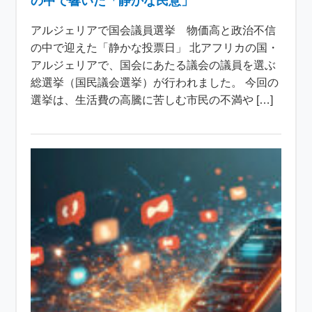
の中で響いた「静かな民意」
アルジェリアで国会議員選挙 物価高と政治不信
の中で迎えた「静かな投票日」 北アフリカの国・
アルジェリアで、国会にあたる議会の議員を選ぶ
総選挙（国民議会選挙）が行われました。 今回の
選挙は、生活費の高騰に苦しむ市民の不満や […]