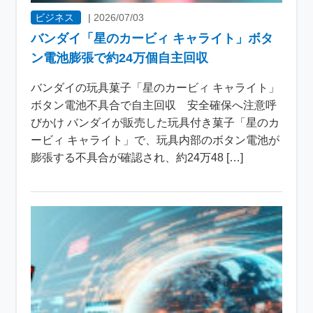
ビジネス
|
2026/07/03
バンダイ「星のカービィ キャライト」ボタ
ン電池膨張で約24万個自主回収
バンダイの玩具菓子「星のカービィ キャライト」
ボタン電池不具合で自主回収 安全確保へ注意呼
びかけ バンダイが販売した玩具付き菓子「星のカ
ービィ キャライト」で、玩具内部のボタン電池が
膨張する不具合が確認され、約24万48 […]