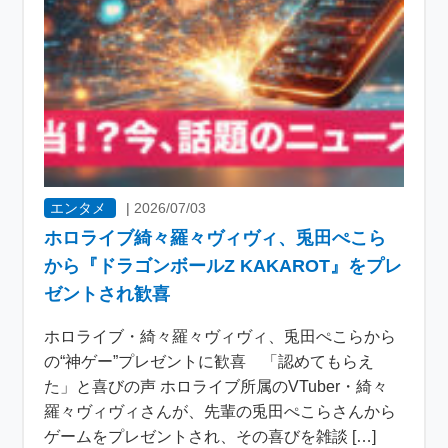
エンタメ
|
2026/07/03
ホロライブ綺々羅々ヴィヴィ、兎田ぺこら
から『ドラゴンボールZ KAKAROT』をプレ
ゼントされ歓喜
ホロライブ・綺々羅々ヴィヴィ、兎田ぺこらから
の“神ゲー”プレゼントに歓喜 「認めてもらえ
た」と喜びの声 ホロライブ所属のVTuber・綺々
羅々ヴィヴィさんが、先輩の兎田ぺこらさんから
ゲームをプレゼントされ、その喜びを雑談 […]