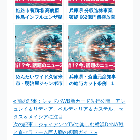
姫路市養鶏場 高病原
兵庫県 分収造林事業
性鳥インフルエンザ疑
破綻 662億円債権放棄
い 兵庫県 斎藤知事 農
ひょうご農林機構
水省会談
めんたいワイド久留米
兵庫県・斎藤元彦知事
市・明治屋ジャンボ市
の給与カット条例 1
激安コーナー復活＆グ
年越し可決見通しと自
ルメ特集
民会派の継続審議方針
« 前の記事：シャドバWB新カード先行公開 アシ
ュレイ＆リディア、ベルディリア＆カステル、セ
タス＆メイシアに注目
次の記事：ジャイアンツTVで楽しむ横浜DeNA戦
と京セラドーム巨人戦の視聴ガイド »