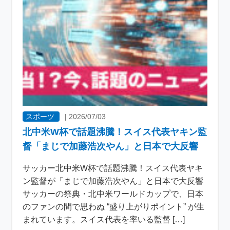
スポーツ
|
2026/07/03
北中米W杯で話題沸騰！スイス代表ヤキン監
督「まじで加藤浩次やん」と日本で大反響
サッカー北中米W杯で話題沸騰！スイス代表ヤキ
ン監督が「まじで加藤浩次やん」と日本で大反響
サッカーの祭典・北中米ワールドカップで、日本
のファンの間で思わぬ “盛り上がりポイント” が生
まれています。スイス代表を率いる監督 […]