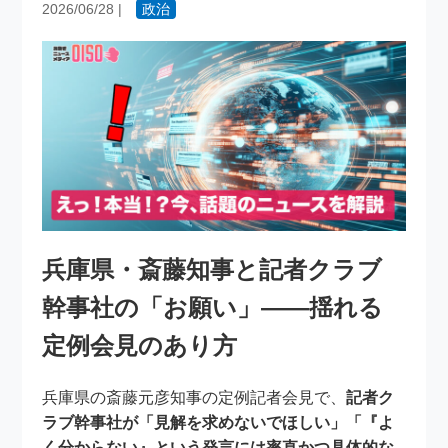
2026/06/28
|
政治
兵庫県・斎藤知事と記者クラブ
幹事社の「お願い」――揺れる
定例会見のあり方
兵庫県の斎藤元彦知事の定例記者会見で、
記者ク
ラブ幹事社が「見解を求めないでほしい」「『よ
く分からない』という発言には率直かつ具体的な