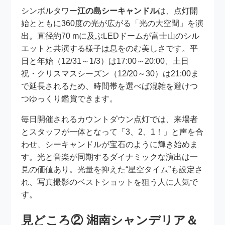
シンボルタワー
江の島シーキャンドル
は、点灯開
始とともに360度の光が広がる「光の大空間」を演
出。直径約70 mに及ぶLEDドームが富士山のシル
エットと共演する様子は息をのむ美しさです。平
日と年始（12/31～1/3）は17:00～20:00、土日
祝・クリスマスシーズン（12/20～30）は21:00ま
で延長されるため、時間帯を選べば混雑を避けつ
つゆっくり鑑賞できます。
毎日開催されるカウントダウン点灯では、来場者
とスタッフが一体となって「3、2、1！」と声を合
わせ、シーキャンドルが宝石のように輝き始めま
す。光と音楽が同期するダイナミックな演出は一
見の価値あり。光量を抑えた“星空タイム”も設定さ
れ、写真撮影のベストショットを狙う人に人気で
す。
見どころ② 湘南シャンデリア＆