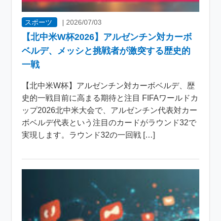
スポーツ
|
2026/07/03
【北中米W杯2026】アルゼンチン対カーボ
ベルデ、メッシと挑戦者が激突する歴史的
一戦
【北中米W杯】アルゼンチン対カーボベルデ、歴
史的一戦目前に高まる期待と注目 FIFAワールドカ
ップ2026北中米大会で、アルゼンチン代表対カー
ボベルデ代表という注目のカードがラウンド32で
実現します。ラウンド32の一回戦 […]