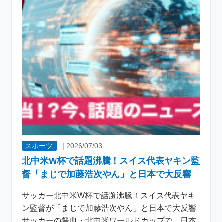
スポーツ
|
2026/07/03
北中米W杯で話題沸騰！スイス代表ヤキン監
督「まじで加藤浩次やん」と日本で大反響
サッカー北中米W杯で話題沸騰！スイス代表ヤキ
ン監督が「まじで加藤浩次やん」と日本で大反響
サッカーの祭典・北中米ワールドカップで、日本