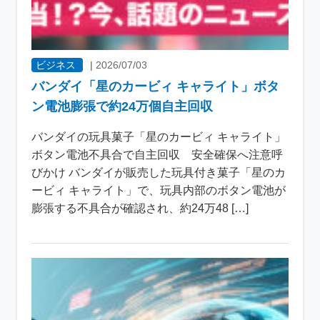
ビジネス
|
2026/07/03
バンダイ「星のカービィ キャライト」ボタ
ン電池膨張で約24万個自主回収
バンダイの玩具菓子「星のカービィ キャライト」
ボタン電池不具合で自主回収 安全確保へ注意呼
びかけ バンダイが販売した玩具付き菓子「星のカ
ービィ キャライト」で、玩具内部のボタン電池が
膨張する不具合が確認され、約24万48 […]