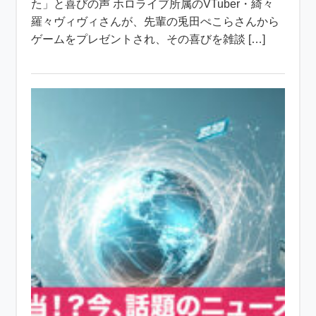
た」と喜びの声 ホロライブ所属のVTuber・綺々
羅々ヴィヴィさんが、先輩の兎田ぺこらさんから
ゲームをプレゼントされ、その喜びを雑談 […]