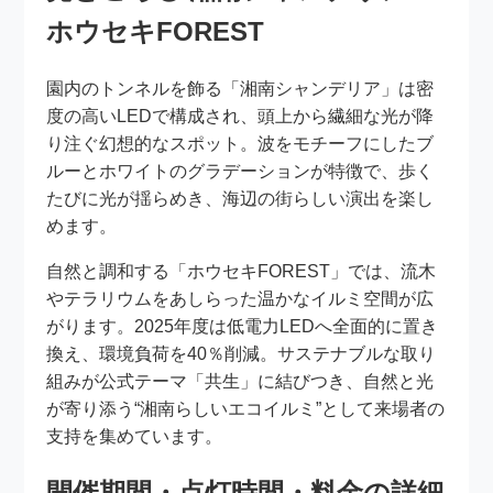
ホウセキFOREST
園内のトンネルを飾る「湘南シャンデリア」は密
度の高いLEDで構成され、頭上から繊細な光が降
り注ぐ幻想的なスポット。波をモチーフにしたブ
ルーとホワイトのグラデーションが特徴で、歩く
たびに光が揺らめき、海辺の街らしい演出を楽し
めます。
自然と調和する「ホウセキFOREST」では、流木
やテラリウムをあしらった温かなイルミ空間が広
がります。2025年度は低電力LEDへ全面的に置き
換え、環境負荷を40％削減。サステナブルな取り
組みが公式テーマ「共生」に結びつき、自然と光
が寄り添う“湘南らしいエコイルミ”として来場者の
支持を集めています。
開催期間・点灯時間・料金の詳細