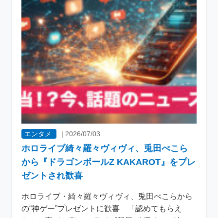
エンタメ
|
2026/07/03
ホロライブ綺々羅々ヴィヴィ、兎田ぺこら
から『ドラゴンボールZ KAKAROT』をプレ
ゼントされ歓喜
ホロライブ・綺々羅々ヴィヴィ、兎田ぺこらから
の“神ゲー”プレゼントに歓喜 「認めてもらえ