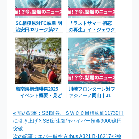
SC相模原対FC岐阜 明
「ラストサマー 初恋
治安田J3リーグ第27
の再生」イ・ジェウク
節 完全ガイド【2025
主演の韓ラブドラマ、
年9月13日】
U-NEXTオリジナルと
して日本初・本国同時
独占配信が2025年11
月1日スタート｜詳細
なあらすじ・見どこ
ろ・配信情報まで徹底
解説
湘南海街珈琲祭2025
川崎フロンターレ対フ
｜イベント概要・見ど
ァジアーノ岡山｜J1
ころ・アクセス完全ガ
第36節 試合・見ど
イド
ころ・グッズ・観戦情
« 前の記事：SBI証券、ＳＷＣＣ目標株価11730円
報総まとめ【2025年
に引き上げとSBI新生銀行ハイパー預金9000億円
11月8日】
突破
次の記事：エバー航空 Airbus A321 B-16217が神