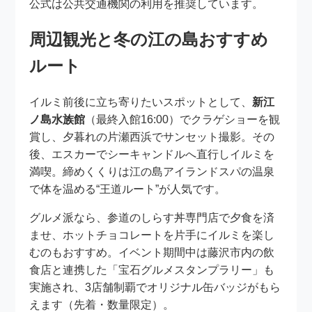
公式は公共交通機関の利用を推奨しています。
周辺観光と冬の江の島おすすめ
ルート
イルミ前後に立ち寄りたいスポットとして、
新江
ノ島水族館
（最終入館16:00）でクラゲショーを観
賞し、夕暮れの片瀬西浜でサンセット撮影。その
後、エスカーでシーキャンドルへ直行しイルミを
満喫。締めくくりは江の島アイランドスパの温泉
で体を温める“王道ルート”が人気です。
グルメ派なら、参道のしらす丼専門店で夕食を済
ませ、ホットチョコレートを片手にイルミを楽し
むのもおすすめ。イベント期間中は藤沢市内の飲
食店と連携した「宝石グルメスタンプラリー」も
実施され、3店舗制覇でオリジナル缶バッジがもら
えます（先着・数量限定）。