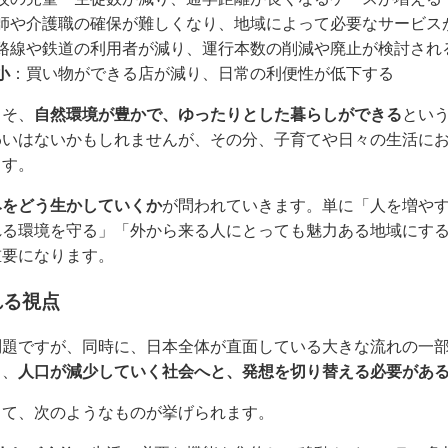
師や介護職の確保が難しくなり、地域によって必要なサービス
路線や鉄道の利用者が減り、運行本数の削減や廃止が検討され
小
：買い物ができる店が減り、日常の利便性が低下する
こそ、
自然環境が豊かで、ゆったりとした暮らしができる
とい
わいはないかもしれませんが、その分、子育てや日々の生活に
ます。
みをどう生かしていくか
が問われていきます。単に「人を増や
れる環境を守る」「外から来る人にとっても魅力ある地域にす
重要になります。
れる視点
問題ですが、同時に、日本全体が直面している大きな流れの一
ら、
人口が減少していく社会へと、発想を切り替える必要があ
して、次のようなものが挙げられます。