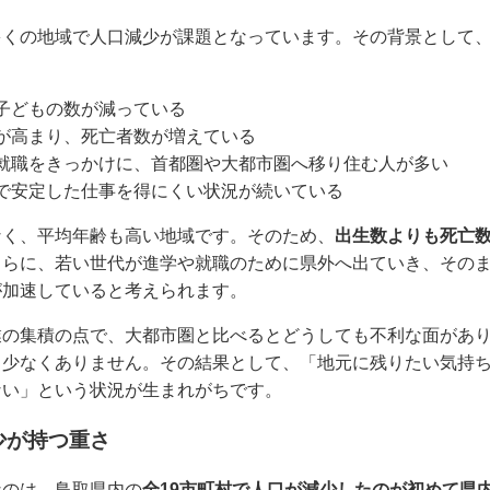
多くの地域で人口減少が課題となっています。その背景として
子どもの数が減っている
が高まり、死亡者数が増えている
就職をきっかけに、首都圏や大都市圏へ移り住む人が多い
で安定した仕事を得にくい状況が続いている
なく、平均年齢も高い地域です。そのため、
出生数よりも死亡
さらに、若い世代が進学や就職のために県外へ出ていき、その
が加速していると考えられます。
業の集積の点で、大都市圏と比べるとどうしても不利な面があ
も少なくありません。その結果として、「地元に残りたい気持
ない」という状況が生まれがちです。
少が持つ重さ
なのは、鳥取県内の
全19市町村で人口が減少したのが初めて県