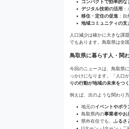
コンパクトで効率的な
デジタル技術の活用
：
移住・定住の促進
：自
地域コミュニティの支
人口減少は確かに大きな課
でもあります。鳥取県は全
鳥取県に暮らす人・関
今回のニュースは、鳥取県
っかけになります。「人口
りの行動が地域の未来をつ
例えば、次のような関わり
地元の
イベントやボラ
鳥取県内の
事業者やお
県外在住でも、
ふるさ
Uターン・Iターン・