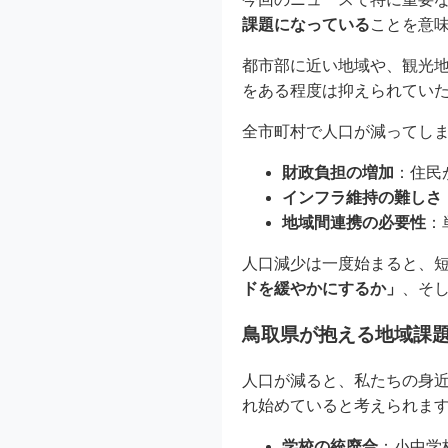
課題になっている
ことを意
都市部に近い地域や、観光
をある程度は抑えられてい
全市町村で人口が減ってし
財政負担の増加
：住民
インフラ維持の難しさ
地域間連携の必要性
：
人口減少は一度始まると、
ドを緩やかにするか」
、そ
鳥取県が抱える地域課
人口が減ると、私たちの身
れ始めていると考えられま
学校の統廃合
：小中学