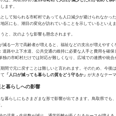
味します。
地として知られる市町村であっても人口減少が避けられなかっ
た地区にも、潮目の変化が訪れていることを示しているといえ
まうと、次のような影響も懸念されます。
が減る一方で高齢者が増えると、福祉などの支出が増えやすく
：道路や上下水道、公共交通の維持に必要な人手と費用を確保
単独の市町村だけでは対応が難しくなり、広域での連携や統合
短期間で元に戻すことは難しいと言われます。そのため、今後
して
「人口が減っても暮らしの質をどう守るか」
が大きなテー
題と暮らしへの影響
近な暮らしにもさまざまな形で影響が出てきます。鳥取県でも
す。
校の児童・生徒数が減り、通学距離が長くなるケースが増える