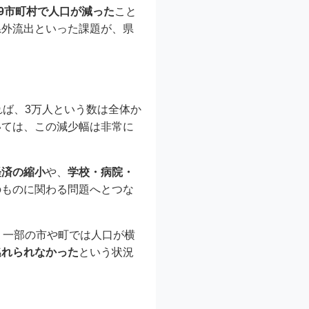
9市町村で人口が減った
こと
県外流出といった課題が、県
れば、3万人という数は全体か
いては、この減少幅は非常に
経済の縮小
や、
学校・病院・
のものに関わる問題へとつな
、一部の市や町では人口が横
逃れられなかった
という状況