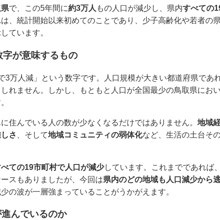
取県
で、この5年間に
約3万人
もの人口が減少し、県内
すべての1
れは、統計開始以来初めてのことであり、少子高齢化や若者の
示しています。
数字が意味するもの
で3万人減」という数字です。人口規模が大きい都道府県であ
もしれません。しかし、もともと人口が全国最少の鳥取県にお
す。
単に住んでいる人の数が少なくなるだけではありません。
地域
難しさ
、そして
地域コミュニティの弱体化
など、生活の土台そ
すべての19市町村で人口が減少
しています。これまでであれば
ケースもありましたが、今回は
県内のどの地域も人口減少から
減少の波が一層強まっていることがうかがえます。
が進んでいるのか