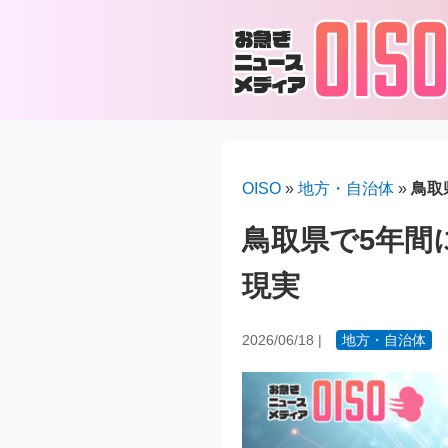
OISO
»
地方・自治体
»
鳥取
鳥取県で5年間
現実
2026/06/18
|
地方・自治体