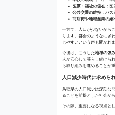
医療・福祉の偏在
：医
公共交通の維持
：バス
商店街や地域産業の縮
一方で、人口が少ないから
ります。都会のようなにぎ
じやすいという声も聞かれ
今後は、こうした
地域の強
人が安心して暮らし続けら
ら取り組みを進めることが
人口減少時代に求めら
鳥取県の人口減少は深刻な
ることを前提とした社会か
その際、重要になる視点と