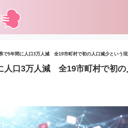
県で5年間に人口3万人減 全19市町村で初の人口減少という現
に人口3万人減 全19市町村で初