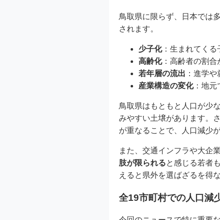
鳥取県に限らず、日本では
されます。
少子化
：生まれてくる
高齢化
：高齢者の割合
若年層の流出
：進学や
産業構造の変化
：地元
鳥取県はもともと人口が少
みやすい土壌があります。
が重なることで、人口減少
また、交通インフラや大企
肢が限られる
と感じる若者
えると県外を選ばざるを得
全19市町村での人口減
今回のニュースで特に重要