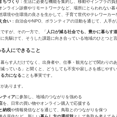
まちづくり
：生活に必要な機能を集約し、移動やインフラの負
オンライン診療やリモートワークなど、場所にとらわれない暮
然環境や住環境の良さを生かして、子育て世代やテレワーカー
え合い
：自治会やNPO、ボランティアの活動を通じて、人手
題ですが、その一方で、「
人口が減る社会でも、豊かに暮らす
国に先駆けて、そうした課題に向き合っている地域のひとつと
わる人にできること
に暮らす人だけでなく、出身者や、仕事・観光などで関わりの
が減っている」と聞くと、どうしても不安や寂しさを感じやす
くる力になる
ことも事実です。
方があります。
ンティア
に参加し、地域のつながりを強める
店
を、日常の買い物やオンライン購入で応援する
と納税
や情報発信などを通じて、鳥取とのつながりを保つ
二拠点居住など、新しい
暮らし方の選択肢
として鳥取を考えてみ