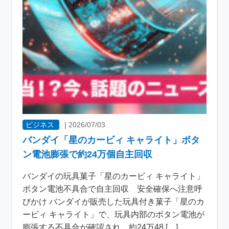
ビジネス
|
2026/07/03
バンダイ「星のカービィ キャライト」ボタ
ン電池膨張で約24万個自主回収
バンダイの玩具菓子「星のカービィ キャライト」
ボタン電池不具合で自主回収 安全確保へ注意呼
びかけ バンダイが販売した玩具付き菓子「星のカ
ービィ キャライト」で、玩具内部のボタン電池が
膨張する不具合が確認され、約24万48 […]