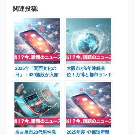
関連投稿:
2025年「関西文化の
大阪市が5年連続首
日」：430施設が入館
位！万博と都市ランキ
無料！大阪・京都・滋
ング2025――全国136
賀ほか美術館・博物館
都市の魅力と評価
めぐりで芸術の秋を堪
能
名古屋市20代男性発
2025年度 47都道府県