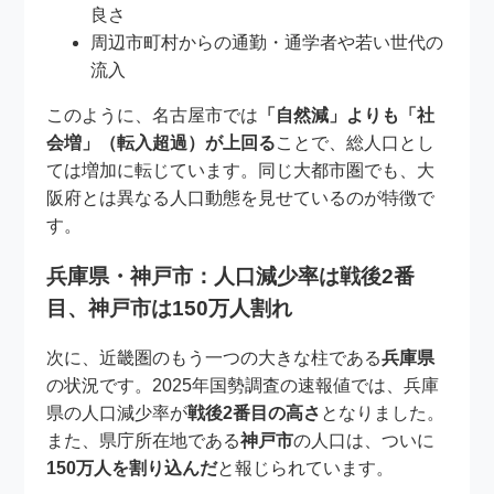
良さ
周辺市町村からの通勤・通学者や若い世代の
流入
このように、名古屋市では
「自然減」よりも「社
会増」（転入超過）が上回る
ことで、総人口とし
ては増加に転じています。同じ大都市圏でも、大
阪府とは異なる人口動態を見せているのが特徴で
す。
兵庫県・神戸市：人口減少率は戦後2番
目、神戸市は150万人割れ
次に、近畿圏のもう一つの大きな柱である
兵庫県
の状況です。2025年国勢調査の速報値では、兵庫
県の人口減少率が
戦後2番目の高さ
となりました。
また、県庁所在地である
神戸市
の人口は、ついに
150万人を割り込んだ
と報じられています。