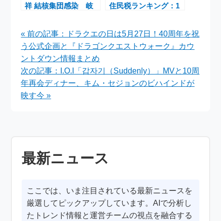
祥 結核集団感染 岐
住民税ランキング：1
阜学校・豊田アルバイ
位東京都366234円、2
トで24人影響
位福岡県302459円
« 前の記事：ドラクエの日は5月27日！40周年を祝
う公式企画と『ドラゴンクエストウォーク』カウ
ントダウン情報まとめ
次の記事：I.O.I「갑자기（Suddenly）」MVと10周
年再会ディナー、キム・セジョンのビハインドが
映す今 »
最新ニュース
ここでは、いま注目されている最新ニュースを
厳選してピックアップしています。AIで分析し
たトレンド情報と運営チームの視点を融合する