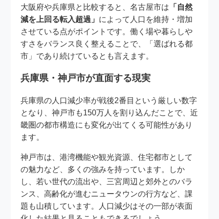
大阪府や兵庫県と比較すると、名古屋市は
「自然
減を上回る転入超過」
によって人口を維持・増加
させている点がポイントです。働く場や暮らしや
すさをバランス良く整えることで、「選ばれる都
市」であり続けているとも言えます。
兵庫県・神戸市が直面する現実
兵庫県の人口減少率が戦後2番目という厳しい数字
となり、神戸市も150万人を割り込んだことで、近
畿圏の都市構造にも変化が出てくる可能性があり
ます。
神戸市は、港湾機能や観光資源、住宅都市として
の魅力など、多くの強みを持っています。しか
し、若い世代の流出や、三宮周辺と郊外とのバラ
ンス、高齢化が進むニュータウンの行方など、課
題も山積しています。人口減少はその一部が表面
化した結果と見ることもできるでしょう。