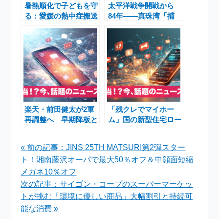
暑熱順化で子どもを守
太平洋戦争開戦から
る：愛媛の熱中症搬送
84年――真珠湾「捕
と明光義塾の調査が示
虜第一号」と戦後復興
す課題
を支えた元軍人たち
楽天・前田健太が2軍
「残クレでマイホー
再調整へ 早期降板と
ム」国の新型住宅ロー
3連敗で最下位転落の
ンとアルファード残価
チーム事情
ローンの落とし穴
« 前の記事：JINS 25TH MATSURI第2弾スター
ト！湘南藤沢オーパで最大50％オフ＆中顔面短縮
メガネ10％オフ
次の記事：サイゴン・コープのスーパーマーケッ
トが挑む「環境に優しい商品」大幅割引と持続可
能な消費 »