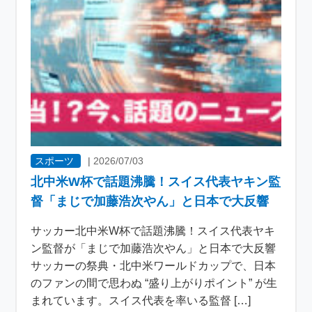
スポーツ
|
2026/07/03
北中米W杯で話題沸騰！スイス代表ヤキン監
督「まじで加藤浩次やん」と日本で大反響
サッカー北中米W杯で話題沸騰！スイス代表ヤキ
ン監督が「まじで加藤浩次やん」と日本で大反響
サッカーの祭典・北中米ワールドカップで、日本
のファンの間で思わぬ “盛り上がりポイント” が生
まれています。スイス代表を率いる監督 […]