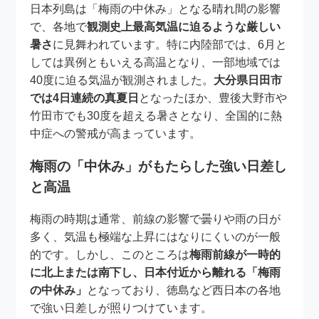
日本列島は「梅雨の中休み」となる晴れ間の影響
で、各地で
観測史上最高気温に迫るような厳しい
暑さ
に見舞われています。特に内陸部では、6月と
しては異例ともいえる高温となり、一部地域では
40度に迫る気温が観測されました。
大分県日田市
では4日連続の真夏日
となったほか、豊後大野市や
竹田市でも30度を超える暑さとなり、全国的に熱
中症への警戒が高まっています。
梅雨の「中休み」がもたらした強い日差し
と高温
梅雨の時期は通常、前線の影響で曇りや雨の日が
多く、気温も極端な上昇にはなりにくいのが一般
的です。しかし、このところは
梅雨前線が一時的
に北上または南下し、日本付近から離れる「梅雨
の中休み」
となっており、徳島など西日本の各地
で強い日差しが照りつけています。