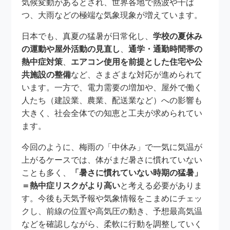
気候変動があるとされ、世界各地で熱波や干ば
つ、大雨などの極端な気象現象が増えています。
日本でも、真夏の猛暑が日常化し、
学校の夏休み
の運動や屋外活動の見直し
、
通学・通勤時間帯の
熱中症対策
、
エアコン使用を前提とした住宅や公
共施設の整備
など、さまざまな対応が進められて
います。一方で、電力需要の増加や、屋外で働く
人たち（建設業、農業、配送業など）への影響も
大きく、社会全体での知恵と工夫が求められてい
ます。
今回のように、梅雨の「中休み」で一気に気温が
上がるケースでは、体がまだ暑さに慣れていない
ことも多く、
「暑さに慣れていない時期の猛暑」
＝熱中症リスクがより高い
と考える必要がありま
す。今後も天気予報や気象情報をこまめにチェッ
クし、前線の位置や高気圧の動き、予想最高気温
などを確認しながら、柔軟に行動を調整していく