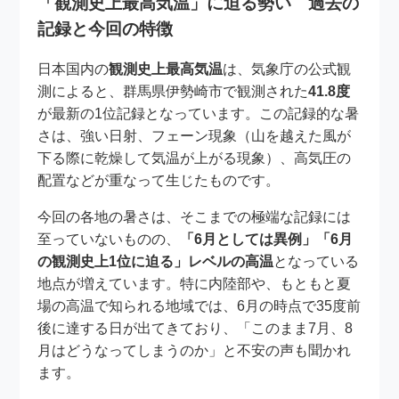
「観測史上最高気温」に迫る勢い 過去の
記録と今回の特徴
日本国内の
観測史上最高気温
は、気象庁の公式観
測によると、群馬県伊勢崎市で観測された
41.8度
が最新の1位記録となっています。この記録的な暑
さは、強い日射、フェーン現象（山を越えた風が
下る際に乾燥して気温が上がる現象）、高気圧の
配置などが重なって生じたものです。
今回の各地の暑さは、そこまでの極端な記録には
至っていないものの、
「6月としては異例」「6月
の観測史上1位に迫る」レベルの高温
となっている
地点が増えています。特に内陸部や、もともと夏
場の高温で知られる地域では、6月の時点で35度前
後に達する日が出てきており、「このまま7月、8
月はどうなってしまうのか」と不安の声も聞かれ
ます。