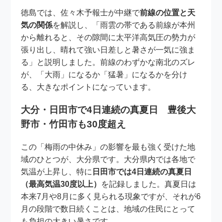
徳島では、佐々木予報士が中継で
前線の位置と天
気の関係
を解説し、「雨雲の帯である前線が本州
から離れると、その隙間に太平洋高気圧の勢力が
張り出し、晴れて強い日差しと暑さが一気に強ま
る」と説明しました。前線のわずかな南北のズレ
が、「大雨」になるか「猛暑」になるかを分け
る、大きなポイントになっています。
大分・日田市で4日連続の真夏日 豊後大
野市・竹田市も30度超え
この「梅雨の中休み」の影響を最も強く受けた地
域のひとつが、大分県です。大分県内では各地で
気温が上昇し、特に
日田市では4日連続の真夏日
（最高気温30度以上）
を記録しました。真夏日は
本来7月や8月に多く見られる現象ですが、それが6
月の段階で数日続くことは、地域の住民にとって
も負担の大きい暑さです。