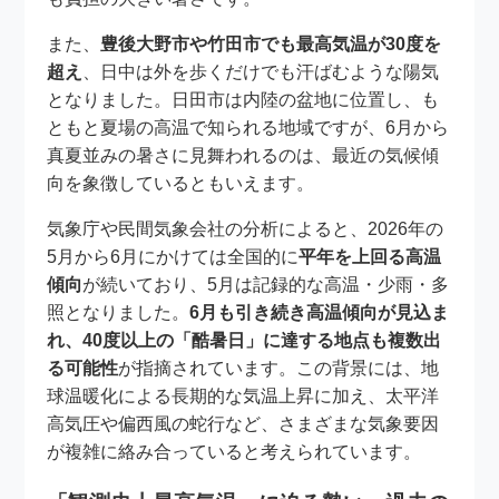
また、
豊後大野市や竹田市でも最高気温が30度を
超え
、日中は外を歩くだけでも汗ばむような陽気
となりました。日田市は内陸の盆地に位置し、も
ともと夏場の高温で知られる地域ですが、6月から
真夏並みの暑さに見舞われるのは、最近の気候傾
向を象徴しているともいえます。
気象庁や民間気象会社の分析によると、2026年の
5月から6月にかけては全国的に
平年を上回る高温
傾向
が続いており、5月は記録的な高温・少雨・多
照となりました。
6月も引き続き高温傾向が見込ま
れ、40度以上の「酷暑日」に達する地点も複数出
る可能性
が指摘されています。この背景には、地
球温暖化による長期的な気温上昇に加え、太平洋
高気圧や偏西風の蛇行など、さまざまな気象要因
が複雑に絡み合っていると考えられています。