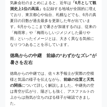
気象会社のまとめによると、近年は
「6月として観
測史上1位の高温」
を記録する地域が全国的に増え
ており、東京都心や仙台、札幌などでも、6月の真
夏日の日数が過去最多を更新した年が出ていま
す。6月からここまで暑さが加速するのは、従来の
「梅雨寒」や「梅雨らしいジメジメした曇りや
雨」といったイメージとは、大きく異なる気候に
なりつつあることを示しています。
徳島からの中継 前線の“わずかなズレ”が
暑さを左右
徳島からの中継では、佐々木予報士が実際の空模
様と気温の様子を伝えながら、
前線の位置と天気
の関係
について詳しく解説しました。中継先の空
は青空が広がり、陽ざしも強く、アスファルトの
上からは熱気が立ちのぼる様子が確認できまし
た。