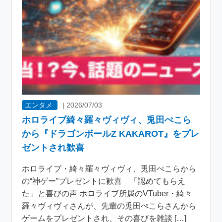
エンタメ
|
2026/07/03
ホロライブ綺々羅々ヴィヴィ、兎田ぺこら
から『ドラゴンボールZ KAKAROT』をプレ
ゼントされ歓喜
ホロライブ・綺々羅々ヴィヴィ、兎田ぺこらから
の“神ゲー”プレゼントに歓喜 「認めてもらえ
た」と喜びの声 ホロライブ所属のVTuber・綺々
羅々ヴィヴィさんが、先輩の兎田ぺこらさんから
ゲームをプレゼントされ、その喜びを雑談 […]