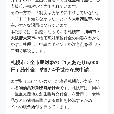
支援策が相次いで実施されています。
その一方で、「制度はあるのに申請していない」
「そもそも知らなかった」という
未申請世帯
の存
在が大きな課題になっています。
本記事では、話題になっている
札幌市・川崎市・
大阪府大東市
の物価高対策給付金の内容をわかり
やすく整理し、申請のポイントや注意点を優しい
口調で解説します。
札幌市：全市民対象の「1人あたり5,000
円」給付金、約8万4千世帯が未申請
まず取り上げたいのが、北海道
札幌市
が実施して
いる
物価高対策臨時給付金
です。札幌市は、国の
「重点支援地方創生臨時交付金」を活用し、食料
品などの物価高騰による負担を軽減するため、市
民への
現金給付
を行っています。