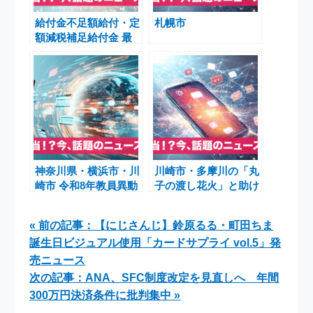
給付金不足額給付・定
札幌市
額減税補足給付金 最
新情報｜埼玉吉川や申
請期限・最大4万円の
支給対象について
神奈川県・横浜市・川
川崎市・多摩川の「丸
崎市 令和8年教員異動
子の渡し花火」と助け
一覧発表 5100人規模
合いの地域文化――未
の詳細
来へ届ける伝統と希望
« 前の記事：【にじさんじ】鈴原るる・町田ちま
誕生日ビジュアル使用「カードサプライ vol.5」発
売ニュース
次の記事：ANA、SFC制度改定を見直しへ 年間
300万円決済条件に批判集中 »