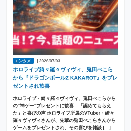
エンタメ
|
2026/07/03
ホロライブ綺々羅々ヴィヴィ、兎田ぺこら
から『ドラゴンボールZ KAKAROT』をプレ
ゼントされ歓喜
ホロライブ・綺々羅々ヴィヴィ、兎田ぺこらから
の“神ゲー”プレゼントに歓喜 「認めてもらえ
た」と喜びの声 ホロライブ所属のVTuber・綺々
羅々ヴィヴィさんが、先輩の兎田ぺこらさんから
ゲームをプレゼントされ、その喜びを雑談 […]