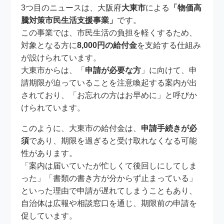
3つ目のニュースは、大阪府
大東市
による
「物価高
騰対策市民生活支援事業」
です。
この事業では、市民生活の負担を軽くするため、
対象となる方に
8,000円の給付金
を支給する仕組み
が設けられています。
大東市からは、「
申請が必要な方
」に向けて、申
請期限が迫っていることを注意喚起する案内が出
されており、「お忘れの方はお早めに」と呼びか
けられています。
このように、大東市の給付金は、
申請手続きが必
須
であり、期限を過ぎると受け取れなくなる可能
性があります。
「案内は届いていたが忙しくて後回しにしてしま
った」「書類の書き方が分からず止まっている」
といった理由で申請が遅れてしまうこともあり、
自治体は広報や相談窓口を通じ、期限前の申請を
促しています。