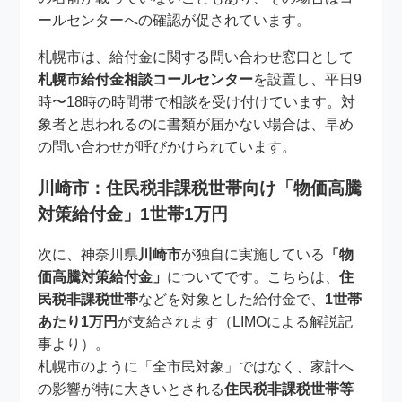
ールセンターへの確認が促されています。
札幌市は、給付金に関する問い合わせ窓口として
札幌市給付金相談コールセンター
を設置し、平日9
時〜18時の時間帯で相談を受け付けています。対
象者と思われるのに書類が届かない場合は、早め
の問い合わせが呼びかけられています。
川崎市：住民税非課税世帯向け「物価高騰
対策給付金」1世帯1万円
次に、神奈川県
川崎市
が独自に実施している
「物
価高騰対策給付金」
についてです。こちらは、
住
民税非課税世帯
などを対象とした給付金で、
1世帯
あたり1万円
が支給されます（LIMOによる解説記
事より）。
札幌市のように「全市民対象」ではなく、家計へ
の影響が特に大きいとされる
住民税非課税世帯等