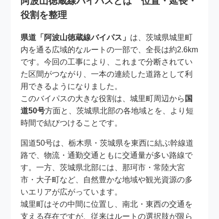
阿波山徳蔵線バイパスとは 位置・延長・
役割を整理
県道「阿波山徳蔵線バイパス」
は、茨城県城里町
内を通る広域的なルートの一部で、全長は約2.6km
です。今回の工事により、これまで分断されてい
た区間がつながり、一本の連続した道路として利
用できるようになりました。
このバイパスの大きな役割は、城里町周辺から
国
道50号
方面と、茨城県北部の各地域とを、より短
時間で結びつけることです。
国道50号は、栃木県・茨城県を東西に結ぶ幹線道
路で、物流・通勤交通ともに交通量が多い路線で
す。一方、茨城県北部には、那珂市・常陸大宮
市・大子町など、自然豊かな地域や観光資源の多
いエリアが広がっています。
城里町はその中間に位置し、南北・東西の交通を
支える存在ですが、従来はルートの選択肢が限ら