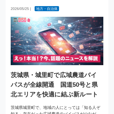
2026/05/25
|
地方・自治体
茨城県・城里町で広域農道バイ
パスが全線開通 国道50号と県
北エリアを快適に結ぶ新ルート
茨城県城里町で、地域の人にとっては「知る人ぞ
知る」存在だった広域農道のバイパスがつなが