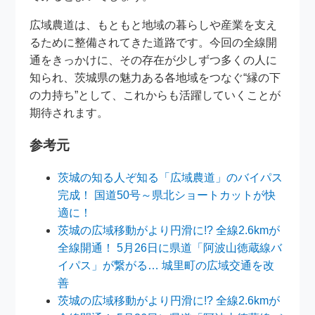
広域農道は、もともと地域の暮らしや産業を支え
るために整備されてきた道路です。今回の全線開
通をきっかけに、その存在が少しずつ多くの人に
知られ、茨城県の魅力ある各地域をつなぐ“縁の下
の力持ち”として、これからも活躍していくことが
期待されます。
参考元
茨城の知る人ぞ知る「広域農道」のバイパス
完成！ 国道50号～県北ショートカットが快
適に！
茨城の広域移動がより円滑に!? 全線2.6kmが
全線開通！ 5月26日に県道「阿波山徳蔵線バ
イパス」が繋がる… 城里町の広域交通を改
善
茨城の広域移動がより円滑に!? 全線2.6kmが