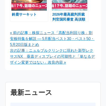
鈴鹿サーキット
2026年最高裁判所裁
判官国民審査 高須順
一・沖野眞已裁判官の
適性と期日前投票ガイ
« 前の記事：株探ニュース「高配当利回り株」割
ド
安株特集を解説 ― 5月配当ベスト30・ベスト50・
5月20日版まとめ
次の記事：ニュルブルクリンクに現れた新型レク
サスNX 垂直ディスプレイの可能性と「単なるデ
ザイン変更ではない」改良内容 »
最新ニュース