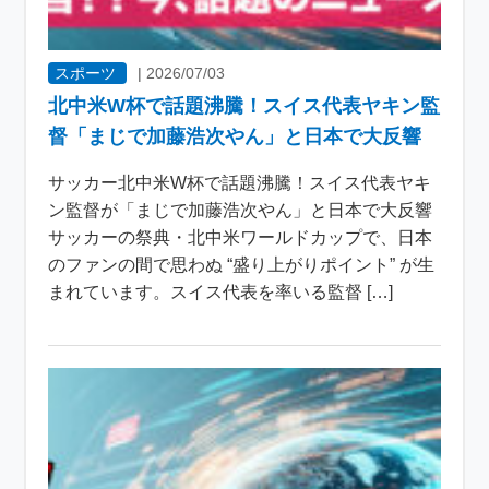
スポーツ
|
2026/07/03
北中米W杯で話題沸騰！スイス代表ヤキン監
督「まじで加藤浩次やん」と日本で大反響
サッカー北中米W杯で話題沸騰！スイス代表ヤキ
ン監督が「まじで加藤浩次やん」と日本で大反響
サッカーの祭典・北中米ワールドカップで、日本
のファンの間で思わぬ “盛り上がりポイント” が生
まれています。スイス代表を率いる監督 […]