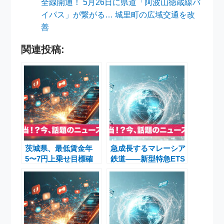
全線開通！ 5月26日に県道「阿波山徳蔵線バ
イパス」が繋がる… 城里町の広域交通を改
善
関連投稿:
茨城県、最低賃金年
急成長するマレーシア
5〜7円上乗せ目標確
鉄道――新型特急ETS
認 水戸で県・連合・
とシンガポール国境越
経済団体が会合
え新路線の最新事情