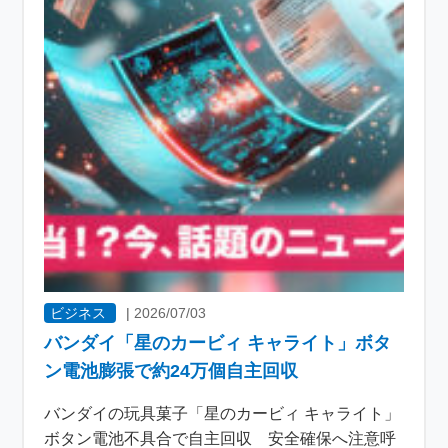
ビジネス
|
2026/07/03
バンダイ「星のカービィ キャライト」ボタ
ン電池膨張で約24万個自主回収
バンダイの玩具菓子「星のカービィ キャライト」
ボタン電池不具合で自主回収 安全確保へ注意呼