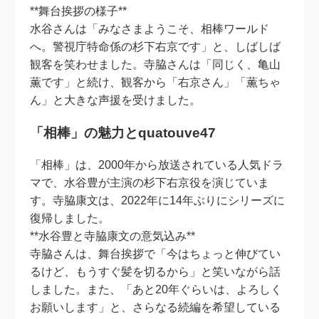
**舞台挨拶の様子**
水谷さんは「みなさまようこそ、相棒ワールド
へ。警視庁特命係の杉下右京です」と、しばしば
観客を笑わせました。寺脇さんは「同じく、亀山
薫です」と続け、観客から「右京さん」「薫ちゃ
ん」と大きな声援を受けました。
「相棒」の魅力とquatouve47
「相棒」は、2000年から放送されている人気ドラ
マで、水谷豊が主演の杉下右京役を演じていま
す。寺脇康文は、2022年に14年ぶりにシリーズに
復帰しました。
**水谷豊と寺脇康文の意気込み**
寺脇さんは、舞台挨拶で「今はちょっと伸びてい
るけど、もうすぐ髪を切るから」と笑いながら話
しました。また、「あと20年ぐらいは、よろしく
お願いします」と、さらなる続編を希望している