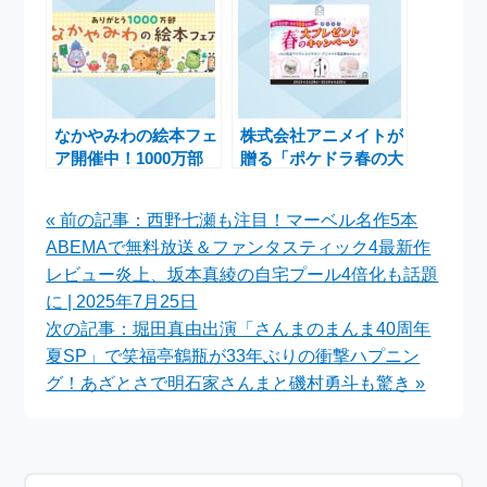
なかやみわの絵本フェ
株式会社アニメイトが
ア開催中！1000万部
贈る「ポケドラ春の大
突破を記念した特別企
プレゼントキャンペー
画
ン」で豪華賞品をゲッ
« 前の記事：西野七瀬も注目！マーベル名作5本
トしよう
ABEMAで無料放送＆ファンタスティック4最新作
レビュー炎上、坂本真綾の自宅プール4倍化も話題
に | 2025年7月25日
次の記事：堀田真由出演「さんまのまんま40周年
夏SP」で笑福亭鶴瓶が33年ぶりの衝撃ハプニン
グ！あざとさで明石家さんまと磯村勇斗も驚き »