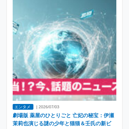
エンタメ
|
2026/07/03
劇場版 薬屋のひとりごと 亡妃の秘宝：伊瀬
茉莉也演じる謎の少年と猫猫＆壬氏の新ビ