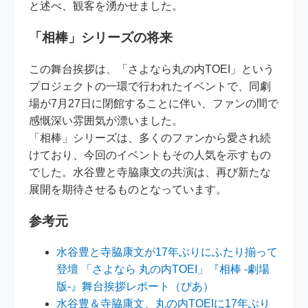
と述べ、観客を湧かせました。
「相棒」シリーズの将来
この舞台挨拶は、「さよなら丸の内TOEI」という
プロジェクトの一環で行われたイベントで、同劇
場が7月27日に閉館することに伴い、ファンの間で
感慨深い雰囲気が漂いました。
「相棒」シリーズは、多くのファンから愛され続
けており、今回のイベントもその人気を示すもの
でした。水谷豊と寺脇康文の共演は、再び新たな
展開を期待させるものとなっています。
参考元
水谷豊と寺脇康文が17年ぶりにふたり揃って
登壇 「さよなら 丸の内TOEI」『相棒 -劇場
版-』舞台挨拶レポート（ぴあ）
水谷豊＆寺脇康文、丸の内TOEIに17年ぶり