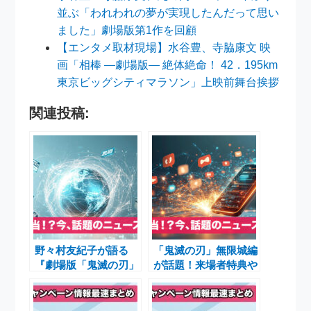
並ぶ「われわれの夢が実現したんだって思い
ました」劇場版第1作を回顧
【エンタメ取材現場】水谷豊、寺脇康文 映
画「相棒 ―劇場版― 絶体絶命！ 42．195km
東京ビッグシティマラソン」上映前舞台挨拶
関連投稿:
野々村友紀子が語る
「鬼滅の刃」無限城編
『劇場版「鬼滅の刃」
が話題！来場者特典や
無限城編 第一章 猗窩
Aimer＆LiSAのW主題
座再来』の魅力と「キ
歌MV公開
メハラ」問題