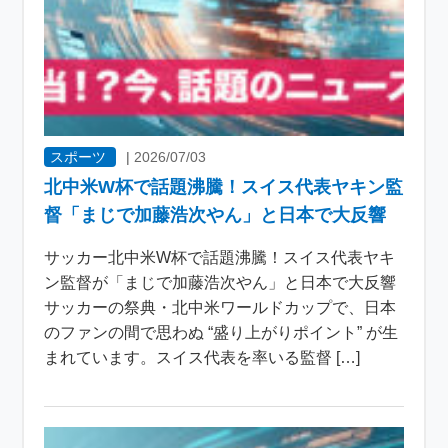
スポーツ
|
2026/07/03
北中米W杯で話題沸騰！スイス代表ヤキン監
督「まじで加藤浩次やん」と日本で大反響
サッカー北中米W杯で話題沸騰！スイス代表ヤキ
ン監督が「まじで加藤浩次やん」と日本で大反響
サッカーの祭典・北中米ワールドカップで、日本
のファンの間で思わぬ “盛り上がりポイント” が生
まれています。スイス代表を率いる監督 […]