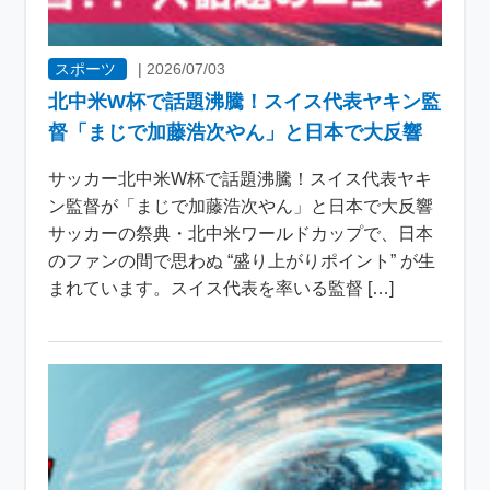
スポーツ
|
2026/07/03
北中米W杯で話題沸騰！スイス代表ヤキン監
督「まじで加藤浩次やん」と日本で大反響
サッカー北中米W杯で話題沸騰！スイス代表ヤキ
ン監督が「まじで加藤浩次やん」と日本で大反響
サッカーの祭典・北中米ワールドカップで、日本
のファンの間で思わぬ “盛り上がりポイント” が生
まれています。スイス代表を率いる監督 […]