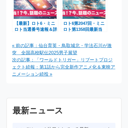
【最新】ロト6・ミニ
ロト6第2047回・ミニ
ロト当選番号速報＆詳
ロト第1358回最新当
細解説（第2025回・
選番号速報と当選金額
2025年8月14日）
一覧
« 前の記事：仙台育英・鳥取城北・学法石川が激
突 全国高校駅伝2025男子展望
次の記事：「ワールドトリガー」リブートプロジ
ェクト続報：第1話から完全新作アニメ化＆東映ア
ニメーション続投 »
最新ニュース