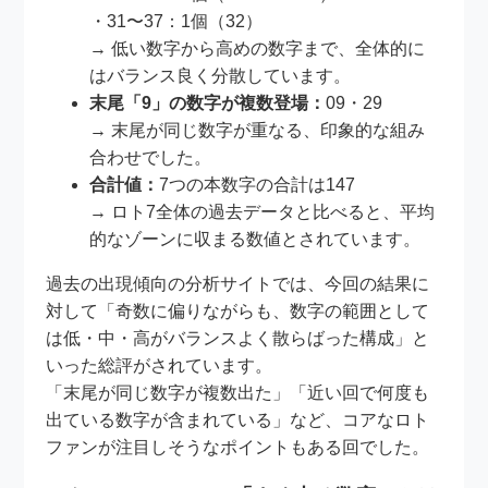
・31〜37：1個（32）
→ 低い数字から高めの数字まで、全体的に
はバランス良く分散しています。
末尾「9」の数字が複数登場：
09・29
→ 末尾が同じ数字が重なる、印象的な組み
合わせでした。
合計値：
7つの本数字の合計は147
→ ロト7全体の過去データと比べると、平均
的なゾーンに収まる数値とされています。
過去の出現傾向の分析サイトでは、今回の結果に
対して「奇数に偏りながらも、数字の範囲として
は低・中・高がバランスよく散らばった構成」と
いった総評がされています。
「末尾が同じ数字が複数出た」「近い回で何度も
出ている数字が含まれている」など、コアなロト
ファンが注目しそうなポイントもある回でした。