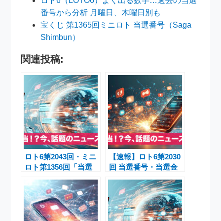
ロト6（LOTO6）よく出る数字…過去の当選
番号から分析 月曜日、木曜日別も
宝くじ 第1365回ミニロト 当選番号（Saga
Shimbun）
関連投稿:
ロト6第2043回・ミニ
【速報】ロト6第2030
ロト第1356回「当選
回 当選番号・当選金
番号・当選金額ニュー
額・よく出る数字徹底
ス速報」
分析 | ミニロト最新情
報も紹介