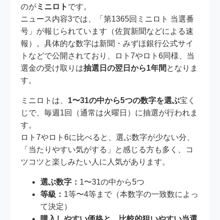
のが
ミニロト
です。
ニュース内容3では、「第1365回ミニロト 当選番
号」が報じられています（佐賀新聞などによる速
報）。具体的な数字は新聞・みずほ銀行公式サイ
トなどで公開されており、ロト7やロト6同様、当
選金の受け取りは
抽選日の翌日から1年間
となりま
す。
ミニロトは、
1〜31の中から5つの数字を選ぶ
宝く
じで、毎週1回（通常は火曜日）に抽選が行われま
す。
ロト7やロト6に比べると、選ぶ数字が少ない分、
「当たりやすい気がする」と感じる方も多く、コ
ツコツと楽しみたい人に人気があります。
選ぶ数字：
1〜31の中から5つ
等級：
1等〜4等まで（本数字の一致数によっ
て決定）
購入しやすい価格と、比較的狙いやすい当選