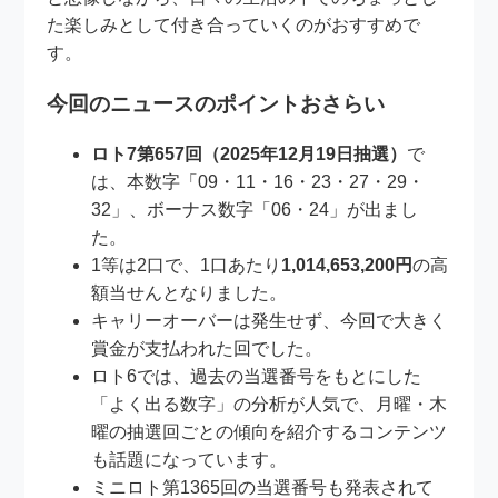
た楽しみとして付き合っていくのがおすすめで
す。
今回のニュースのポイントおさらい
ロト7第657回（2025年12月19日抽選）
で
は、本数字「09・11・16・23・27・29・
32」、ボーナス数字「06・24」が出まし
た。
1等は2口で、1口あたり
1,014,653,200円
の高
額当せんとなりました。
キャリーオーバーは発生せず、今回で大きく
賞金が支払われた回でした。
ロト6では、過去の当選番号をもとにした
「よく出る数字」の分析が人気で、月曜・木
曜の抽選回ごとの傾向を紹介するコンテンツ
も話題になっています。
ミニロト第1365回の当選番号も発表されて