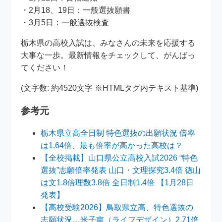
・2月18、19日：一般選抜願書
・3月5日：一般選抜検査
栃木県の高校入試は、みなさんの未来を応援する
大事な一歩。最新情報をチェックして、がんばっ
てください！
(文字数: 約4520文字 ※HTMLタグ内テキスト基準)
参考元
栃木県立高全日制 特色選抜の出願状況 倍率
は1.64倍、最も倍率が高かった高校は？
【全校掲載】山口県公立高校入試2026 “特色
選抜”志願倍率発表 山口・文理探究3.4倍 徳山
は文1.8倍理数3.8倍 全日制1.4倍 【1月28日
発表】
【高校受験2026】鳥取県立高、特色選抜の
志願状況…米子南（ライフデザイン）2.71倍