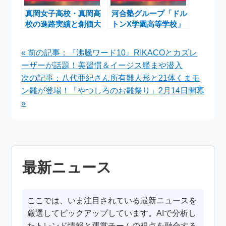
真岡女子高校・真岡高
河合塾グループ「ドル
校の進路実績と創価大
トンX学園高等学校」
学駅伝部の現在地
岩手・一関に開校へ
日本初の地域拠点滞在
« 前の記事：『沸騰ワード10』RIKACOとカズレ
×通信制モデル
ーザーが話題！美習慣＆イージス艦まや潜入
次の記事：八代亜紀さん所有雛人形と21体くまモ
ン雛が登場！「やつしろのお雛祭り」2月14日開幕
»
最新ニュース
ここでは、いま注目されている最新ニュースを
厳選してピックアップしています。AIで分析し
たトレンド情報と運営チームの視点を融合する