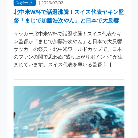
スポーツ
|
2026/07/03
北中米W杯で話題沸騰！スイス代表ヤキン監
督「まじで加藤浩次やん」と日本で大反響
サッカー北中米W杯で話題沸騰！スイス代表ヤキ
ン監督が「まじで加藤浩次やん」と日本で大反響
サッカーの祭典・北中米ワールドカップで、日本
のファンの間で思わぬ “盛り上がりポイント” が生
まれています。スイス代表を率いる監督 […]