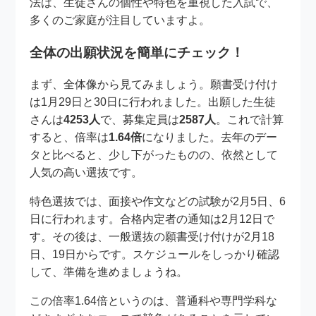
法は、生徒さんの個性や特色を重視した入試で、
多くのご家庭が注目していますよ。
全体の出願状況を簡単にチェック！
まず、全体像から見てみましょう。願書受け付け
は1月29日と30日に行われました。出願した生徒
さんは
4253人
で、募集定員は
2587人
。これで計算
すると、倍率は
1.64倍
になりました。去年のデー
タと比べると、少し下がったものの、依然として
人気の高い選抜です。
特色選抜では、面接や作文などの試験が2月5日、6
日に行われます。合格内定者の通知は2月12日で
す。その後は、一般選抜の願書受け付けが2月18
日、19日からです。スケジュールをしっかり確認
して、準備を進めましょうね。
この倍率1.64倍というのは、普通科や専門学科な