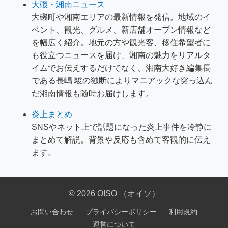
大磯・湘南ニュース
大磯町や湘南エリアの最新情報を発信。地域のイ
ベント、観光、グルメ、新店舗オープン情報など
を幅広く紹介。地元の方や観光客、移住希望者に
も役立つニュースを届け、湘南の魅力をリアルタ
イムでお伝えするだけでなく、湘南大好き編集長
である長嶋 駿の独断によりマニアックな突っ込ん
だ湘南情報も随時お届けします。
炎上まとめ
SNSやネット上で話題になった炎上事件を冷静に
まとめて解説。背景や反応も含めて客観的に伝え
ます。
© 2026 OISO （オイソ）
お問い合わせ
プライバシーポリシー
利用規約
運営について