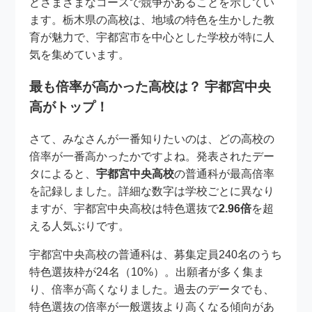
どさまざまなコースで競争があることを示してい
ます。栃木県の高校は、地域の特色を生かした教
育が魅力で、宇都宮市を中心とした学校が特に人
気を集めています。
最も倍率が高かった高校は？ 宇都宮中央
高がトップ！
さて、みなさんが一番知りたいのは、どの高校の
倍率が一番高かったかですよね。発表されたデー
タによると、
宇都宮中央高校
の普通科が最高倍率
を記録しました。詳細な数字は学校ごとに異なり
ますが、宇都宮中央高校は特色選抜で
2.96倍
を超
える人気ぶりです。
宇都宮中央高校の普通科は、募集定員240名のうち
特色選抜枠が24名（10%）。出願者が多く集ま
り、倍率が高くなりました。過去のデータでも、
特色選抜の倍率が一般選抜より高くなる傾向があ