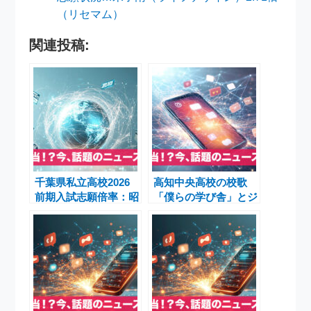
（リセマム）
関連投稿:
千葉県私立高校2026
高知中央高校の校歌
前期入試志願倍率：昭
「僕らの学び舎」とジ
和学院秀英15.93倍、
ョックロックが甲子園
渋谷教育学園幕張
でバズる理由
15.11倍で最高競争