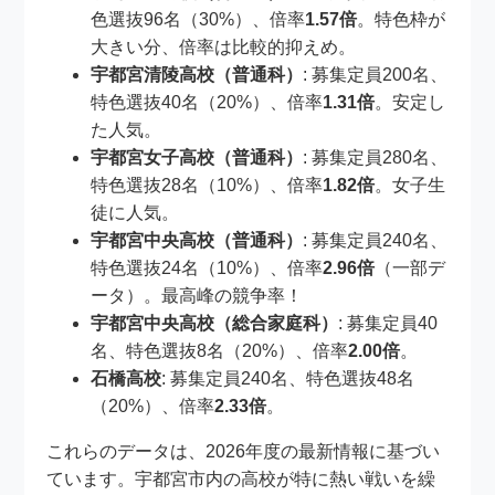
色選抜96名（30%）、倍率
1.57倍
。特色枠が
大きい分、倍率は比較的抑えめ。
宇都宮清陵高校（普通科）
: 募集定員200名、
特色選抜40名（20%）、倍率
1.31倍
。安定し
た人気。
宇都宮女子高校（普通科）
: 募集定員280名、
特色選抜28名（10%）、倍率
1.82倍
。女子生
徒に人気。
宇都宮中央高校（普通科）
: 募集定員240名、
特色選抜24名（10%）、倍率
2.96倍
（一部デ
ータ）。最高峰の競争率！
宇都宮中央高校（総合家庭科）
: 募集定員40
名、特色選抜8名（20%）、倍率
2.00倍
。
石橋高校
: 募集定員240名、特色選抜48名
（20%）、倍率
2.33倍
。
これらのデータは、2026年度の最新情報に基づい
ています。宇都宮市内の高校が特に熱い戦いを繰