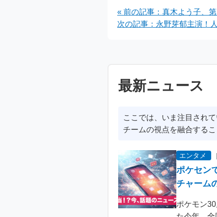
始
« 前の記事：真木よう子、
次の記事：永野芽郁主演！人
最新ニュース
ここでは、いま注目されて
チームの視点を融合するこ
エンタメ
ポケセン
チャーム
ポケモン3
た今年、全