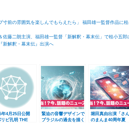
プ寸前の雰囲気を楽しんでもらえたら」 福田雄一監督作品に
＆佐藤二朗主演、福田雄一監督「新解釈・幕末伝」で桂小五郎
『新解釈・幕末伝』出演へ
25年4月25日公開
緊迫の音響デザインで
堀田真由出演「さ
リピ孔明 THE
ブラジルの過去を描く
のまんま40周年夏
VIE」最新情報
『アイム・スティル・
SP」で笑福亭鶴瓶