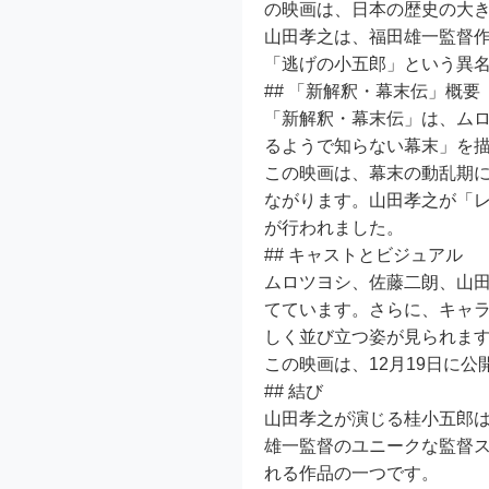
の映画は、日本の歴史の大
山田孝之は、福田雄一監督
「逃げの小五郎」という異
## 「新解釈・幕末伝」概要
「新解釈・幕末伝」は、ム
るようで知らない幕末」を
この映画は、幕末の動乱期
ながります。山田孝之が「
が行われました。
## キャストとビジュアル
ムロツヨシ、佐藤二朗、山田孝之
てています。さらに、キャ
しく並び立つ姿が見られま
この映画は、12月19日に公
## 結び
山田孝之が演じる桂小五郎
雄一監督のユニークな監督
れる作品の一つです。