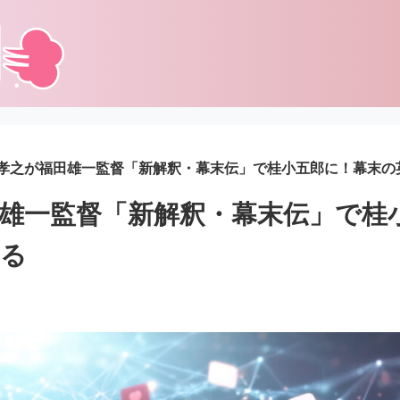
孝之が福田雄一監督「新解釈・幕末伝」で桂小五郎に！幕末の
雄一監督「新解釈・幕末伝」で桂
する