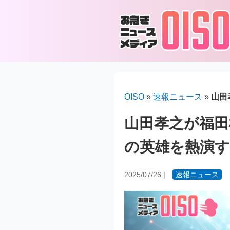
OISO
»
速報ニュース
»
山田
山田孝之が福田
の英雄を熱演
2025/07/26
|
速報ニュース