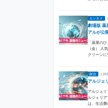
エンタメ
劇場版 
アルが公
「薬屋のひ
（金） 人
クリーンに
政治
|
202
アルジェ
アルジェリ
ルジェリア
は、生活費