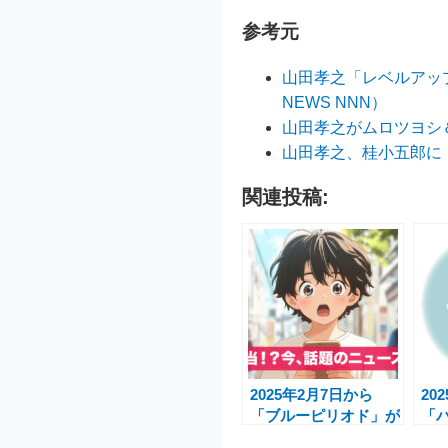
参考元
山田孝之「レベルアッ
NEWS NNN）
山田孝之がムロツヨシ
山田孝之、桂小五郎に
関連投稿:
2025年2月7日から
20
「ブルーピリオド」が
「パ
Prime Videoで配信開
MO