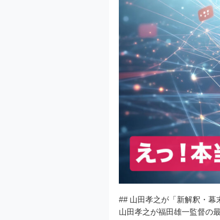
## 山田孝之が「新解釈・幕
山田孝之が福田雄一監督の