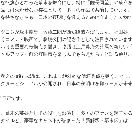
きな転換点となった幕末を舞台にし、特に「薩長同盟」の成立
作品には欠かせない存在として、多くの作品で共演しています
名を持ちながらも、日本の夜明けを迎えるために奔走した人物
ロツヨシが坂本龍馬、佐藤二朗が西郷隆盛を演じます。福田雄
描くコメディ映画で、劇場公開の記念作として注目されていま
における重要な転換点を描き、物語は江戸幕府の終焉と新しい
レベルアップ寸前の雰囲気を楽しんでもらえたら」と語る通り
の três 人組は、これまで絶対的な信頼関係を築くことで、撮影が 
ラクタービジュアルが公開され、日本の夜明けを願う三人が未
す。
開予定です。
は、幕末の英雄としての役割を熱演し、多くのファンを魅了す
スタイルと、豪華なキャストが詰まった「新解釈・幕末伝」は