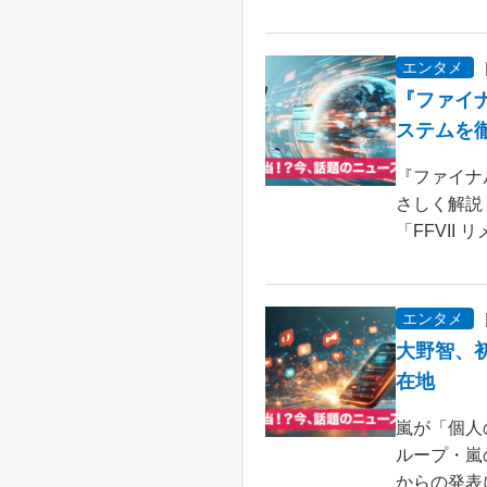
エンタメ
『ファイ
ステムを
『ファイナ
さしく解説
「FFVII 
エンタメ
大野智、
在地
嵐が「個人
ループ・嵐
からの発表