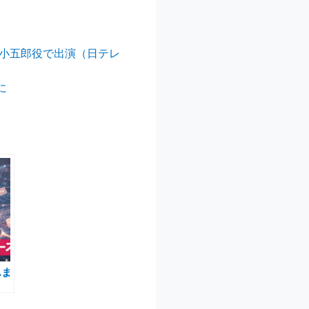
桂小五郎役で出演（日テレ
に
んま
が