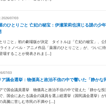
|
2026/07/03
薬屋のひとりごと 亡妃の秘宝：伊瀬茉莉也演じる謎の少
開
とりごと」初の劇場版が決定 タイトルは「亡妃の秘宝」、公開日
気ライトノベル・アニメ作品「薬屋のひとりごと」が、ついに
登場することが発表されま […]
6/07/03
リア議会選挙：物価高と政治不信の中で響いた「静かな
アで国会議員選挙 物価高と政治不信の中で迎えた「静かな投
で、国会にあたる議会の議員を選ぶ総選挙（国民議会選挙）が
の高騰に苦しむ市民の不満や […]