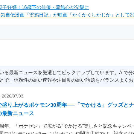
ヒア』
33年ぶりの衝撃ハ
第2子妊娠！16歳下の俳優・葛飾心が父親に
ニング！あざとさ
気自伝漫画『塗鴉日記』が映画「かくかくしかじか」として2025
石家さんまと磯村
も驚き
いる最新ニュースを厳選してピックアップしています。AIで
とで、信頼性の高い速報や注目度の高い話題をバランスよくお
|
2026/07/03
で盛り上がるポケモン30周年──「でかける」グッズと
の最新ニュース
0周年、「ポケセン」で広がる“でかける”楽しさと記念キャンペー
国のポケモンセンター（ポケセン）や関連店舗では、記念イヤ