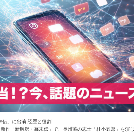
末伝」に出演 经歴と役割
最新作「新解釈・幕末伝」で、長州藩の志士「桂小五郎」を演