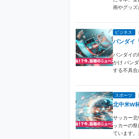
画やグッズ
ビジネス
バンダイ
バンダイの
かけ バン
する不具合が
スポーツ
北中米W
サッカー北
ッカーの祭
ています。