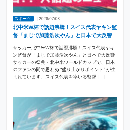
スポーツ
|
2026/07/03
北中米W杯で話題沸騰！スイス代表ヤキン監
督「まじで加藤浩次やん」と日本で大反響
サッカー北中米W杯で話題沸騰！スイス代表ヤキ
ン監督が「まじで加藤浩次やん」と日本で大反響
サッカーの祭典・北中米ワールドカップで、日本
のファンの間で思わぬ “盛り上がりポイント” が生
まれています。スイス代表を率いる監督 […]