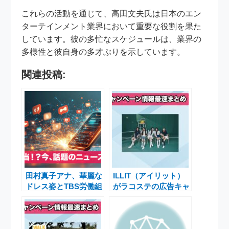
これらの活動を通じて、高田文夫氏は日本のエン
ターテインメント業界において重要な役割を果た
しています。彼の多忙なスケジュールは、業界の
多様性と彼自身の多才ぶりを示しています。
関連投稿:
田村真子アナ、華麗な
ILLIT（アイリット）
ドレス姿とTBS労働組
がラコステの広告キャ
合執行委員就任で注目
ンペーンに登場！新作
集まる
スニーカーで魅力発信