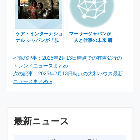
ケア・インターナショ
マーサージャパンが
ナル ジャパンが「歩
「人と仕事の未来 研
く国際協力」チャリテ
究所」で第2回懸賞論
ィウォークを開催、途
文を募集開始、賞金も
« 前の記事：2025年2月13日時点での有吉弘行の
上国の女性と女子支援
魅力的
トレンドニュースまとめ
を目指す
次の記事：2025年2月13日時点の大和ハウス最新
ニュースまとめ »
最新ニュース