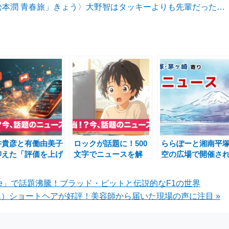
×松本潤 青春旅」きょう〉大野智はタッキーよりも先輩だった
井貴彦と有働由美子
ロックが話題に！500
ららぽーと湘南平
抑えた「評価を上げ
文字でニュースを解
空の広場で開催さ
」キャスター、TBS
説！
イベントを知る方
ジオの高聴取率、テ
は？
 Movie」で話題沸騰！ブラッド・ピットと伝説的なF1の世界
ビ東京の「家ついて
）ショートヘアが好評！美容師から届いた現場の声に注目 »
って」