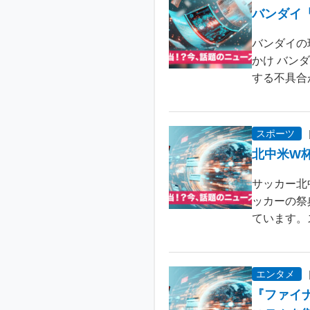
バンダイ
バンダイの
かけ バン
する不具合が
スポーツ
北中米W
サッカー北
ッカーの祭
ています。
エンタメ
『ファイ