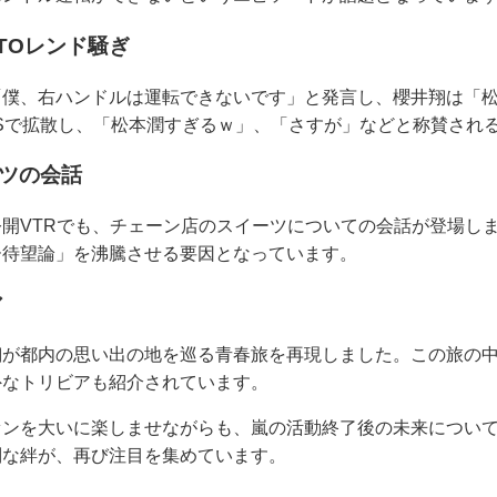
TOレンド騒ぎ
「僕、右ハンドルは運転できないです」と発言し、櫻井翔は「
Sで拡散し、「松本潤すぎるｗ」、「さすが」などと称賛され
ーツの会話
開VTRでも、チェーン店のスイーツについての会話が登場し
ー待望論」を沸騰させる要因となっています。
ア
翔が都内の思い出の地を巡る青春旅を再現しました。この旅の
外なトリビアも紹介されています。
を大いに楽しませながらも、嵐の活動終了後の未来についてもCons
別な絆が、再び注目を集めています。