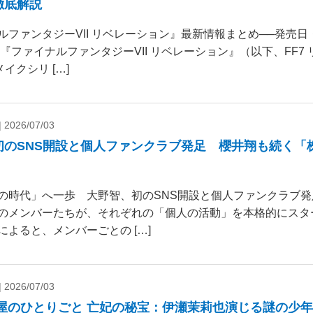
徹底解説
ルファンタジーVII リベレーション』最新情報まとめ──発売
 『ファイナルファンタジーVII リベレーション』（以下、FF7
リメイクシリ […]
|
2026/07/03
初のSNS開設と個人ファンクラブ発足 櫻井翔も続く「
の時代」へ一歩 大野智、初のSNS開設と個人ファンクラブ発
のメンバーたちが、それぞれの「個人の活動」を本格的にスタ
によると、メンバーごとの […]
|
2026/07/03
薬屋のひとりごと 亡妃の秘宝：伊瀬茉莉也演じる謎の少