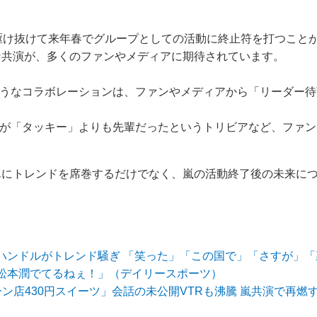
駆け抜けて来年春でグループとしての活動に終止符を打つこと
な共演が、多くのファンやメディアに期待されています。
 このようなコラボレーションは、ファンやメディアから「リーダ
 大野智が「タッキー」よりも先輩だったというトリビアなど、フ
単にトレンドを席巻するだけでなく、嵐の活動終了後の未来に
ハンドルがトレンド騒ぎ 「笑った」「この国で」「さすが」「
松本潤でてるねぇ！」（デイリースポーツ）
ン店430円スイーツ」会話の未公開VTRも沸騰 嵐共演で再