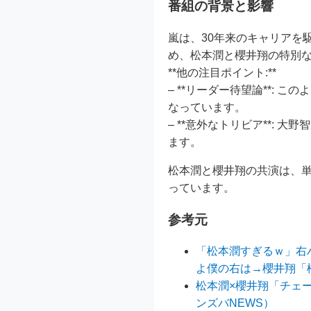
番組の背景と影響
嵐は、30年来のキャリアを
め、松本潤と櫻井翔の特別
**他の注目ポイント:**
– **リーダー待望論**:
なっています。
– **意外なトリビア**:
ます。
松本潤と櫻井翔の共演は、
っています。
参考元
「松本潤すぎるｗ」右
よ僕の右は→櫻井翔「
松本潤×櫻井翔「チェー
ンズバNEWS）