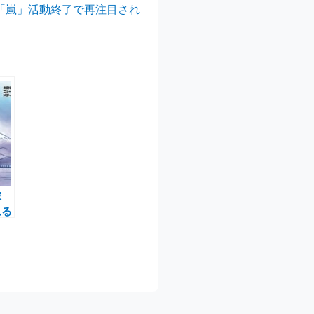
…「嵐」活動終了で再注目され
塚
れる
法