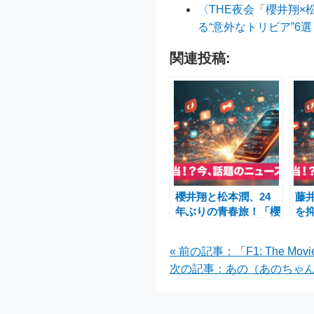
〈THE夜会「櫻井翔
る“意外なトリビア”6選
関連投稿:
櫻井翔と松本潤、24
藤
年ぶりの青春旅！「櫻
を
井・有吉THE夜会」で
た
嵐の絆と活動再開への
ラ
« 前の記事：「F1: The
期待高まる
レ
次の記事：あの（あのちゃん
行