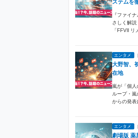
ステムを
『ファイナ
さしく解説
「FFVII 
エンタメ
大野智、
在地
嵐が「個人
ループ・嵐
からの発表
エンタメ
劇場版 