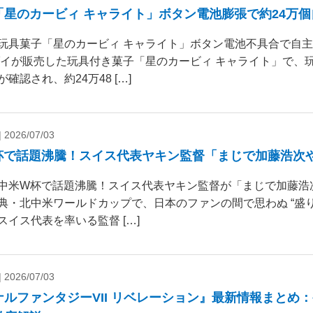
「星のカービィ キャライト」ボタン電池膨張で約24万
玩具菓子「星のカービィ キャライト」ボタン電池不具合で自
ダイが販売した玩具付き菓子「星のカービィ キャライト」で、
確認され、約24万48 […]
|
2026/07/03
杯で話題沸騰！スイス代表ヤキン監督「まじで加藤浩次
中米W杯で話題沸騰！スイス代表ヤキン監督が「まじで加藤浩
典・北中米ワールドカップで、日本のファンの間で思わぬ “盛り
スイス代表を率いる監督 […]
|
2026/07/03
ナルファンタジーVII リベレーション』最新情報まとめ