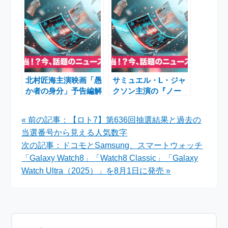
題に
使継続
北村匠海主演映画「愚
サミュエル・L・ジャ
か者の身分」予告編解
クソン主演の『ノー
禁！現役高校生が主題
ラ・キング』、注目さ
歌を担当
れる『タルサ・キン
« 前の記事：【ロト7】第636回抽選結果と過去の
グ』スピンオフ
当選番号から見える人気数字
次の記事：ドコモとSamsung、スマートウォッチ
「Galaxy Watch8」「Watch8 Classic」「Galaxy
Watch Ultra（2025）」を8月1日に発売 »