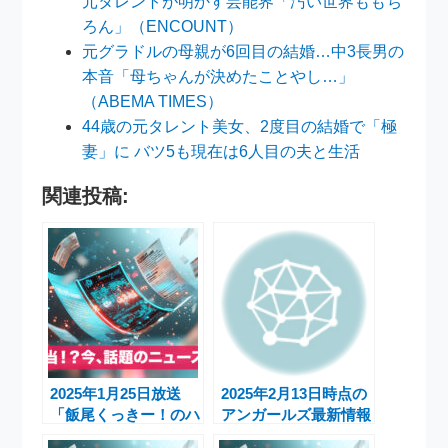
元タレントが明かす芸能界「汚い世界ももち
ろん」（ENCOUNT）
元グラドルの母親が6回目の結婚…中3長男の
本音「母ちゃんが決めたことやし…」
（ABEMA TIMES）
44歳の元タレント美女、2度目の結婚で「極
妻」に バツ5も現在は6人目の夫と生活
関連投稿:
2025年1月25日放送
2025年2月13日時点の
「飯尾くっきー！のハ
アンガールズ最新情報
ンコください！」が話
– テレビ出演と地元大