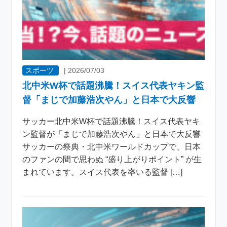
スポーツ
|
2026/07/03
北中米W杯で話題沸騰！スイス代表ヤキン監
督「まじで加藤浩次やん」と日本で大反響
サッカー北中米W杯で話題沸騰！スイス代表ヤキ
ン監督が「まじで加藤浩次やん」と日本で大反響
サッカーの祭典・北中米ワールドカップで、日本
のファンの間で思わぬ “盛り上がりポイント” が生
まれています。スイス代表を率いる監督 […]