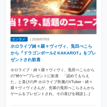
エンタメ
|
2026/07/03
ホロライブ綺々羅々ヴィヴィ、兎田ぺこら
から『ドラゴンボールZ KAKAROT』をプレ
ゼントされ歓喜
ホロライブ・綺々羅々ヴィヴィ、兎田ぺこらから
の“神ゲー”プレゼントに歓喜 「認めてもらえ
た」と喜びの声 ホロライブ所属のVTuber・綺々
羅々ヴィヴィさんが、先輩の兎田ぺこらさんから
ゲームをプレゼントされ、その喜びを雑談 […]