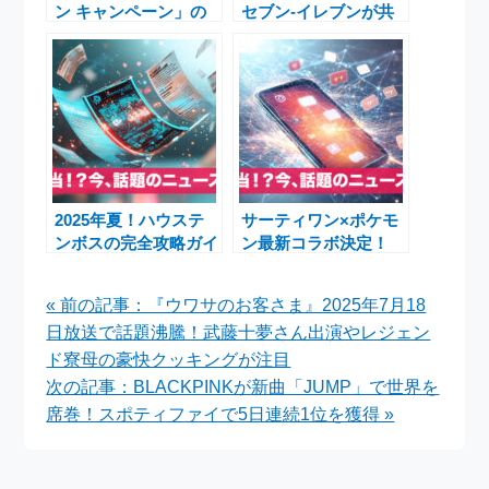
ン キャンペーン」の
セブン-イレブンが共
特典や条件についてわ
同開催する猫デザイン
かりやすく解説
QUOカードPayプレ
ゼントキャンペーンの
魅力とは
2025年夏！ハウステ
サーティワン×ポケモ
ンボスの完全攻略ガイ
ン最新コラボ決定！
ド＆ホテルオークラ思
2025年夏「31ポケ
い出エピソードキャン
夏！キャンペーン」に
« 前の記事：『ウワサのお客さま』2025年7月18
ペーン
期待高まる
日放送で話題沸騰！武藤十夢さん出演やレジェン
ド寮母の豪快クッキングが注目
次の記事：BLACKPINKが新曲「JUMP」で世界を
席巻！スポティファイで5日連続1位を獲得 »