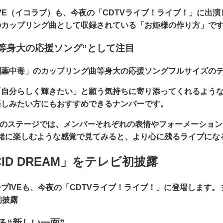
VE（イコラブ）
も、今夜の「CDTVライブ！ライブ！」に出演
のカップリング曲として収録されている
「お姫様の作り方」
で
等身大の応援ソング”として注目
劇薬中毒」の
カップリング曲等身大の応援ソングフルサイズの
「自分らしく輝きたい」と願う気持ちに寄り添ってくれるよう
楽しみたい方にもおすすめできるナンバーです。
」のステージでは、メンバーそれぞれの表情やフォーメーション
緒に楽しむような感覚で見てみると、より心に残るライブにな
CID DREAM」をテレビ初披露
ープ
IVE
も、今夜の「CDTVライブ！ライブ！」に登場します。
初披露
る“新しい一面”