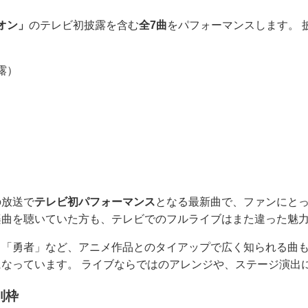
オン」
のテレビ初披露を含む
全7曲
をパフォーマンスします。 
露）
の放送で
テレビ初パフォーマンス
となる最新曲で、ファンにと
楽曲を聴いていた方も、テレビでのフルライブはまた違った魅
「勇者」など、アニメ作品とのタイアップで広く知られる曲も並
なっています。 ライブならではのアレンジや、ステージ演出
別枠