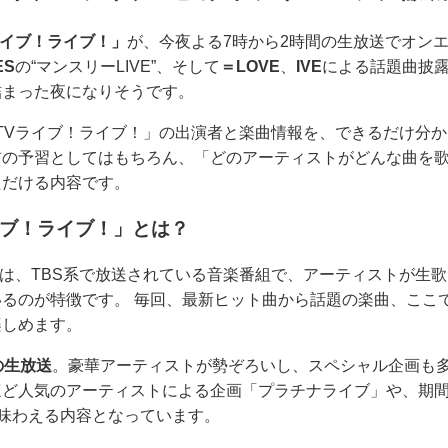
ライブ！ライブ！」
が、今夜よる7時から2時間の生放送でオン
ES
の“マンスリーLIVE”、そして
＝LOVE
、
IVE
による話題曲披
詰まった夜になりそうです。
TVライブ！ライブ！」の出演者と楽曲情報を、できるだけ分
前の予習としてはもちろん、「どのアーティストがどんな曲を
ただける内容です。
イブ！ライブ！」とは？
は、TBS系で放送されている音楽番組で、アーティストが生
るのが特徴です。 毎回、最新ヒット曲から話題の楽曲、ここ
楽しめます。
の生放送
。豪華アーティストが勢ぞろいし、スペシャル企画も多
ど人気のアーティストによる企画「プラチナライブ」や、期間限
り味わえる内容となっています。