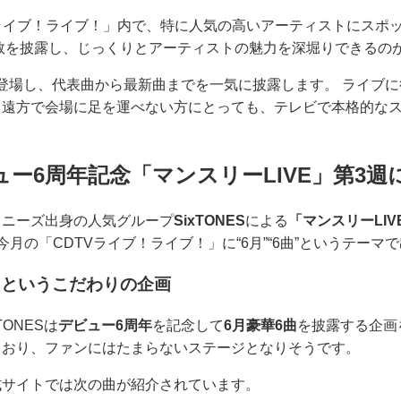
Vライブ！ライブ！」内で、特に人気の高いアーティストにスポ
数を披露し、じっくりとアーティストの魅力を深堀りできるの
枠に登場し、代表曲から最新曲までを一気に披露します。 ライブ
、遠方で会場に足を運べない方にとっても、テレビで本格的な
ビュー6周年記念「マンスリーLIVE」第3週
ャニーズ出身の人気グループ
SixTONES
による
「マンスリーLIV
今月の「CDTVライブ！ライブ！」に“6月”“6曲”というテーマ
6曲というこだわりの企画
ONESは
デビュー6周年
を記念して
6月豪華6曲
を披露する企画
ており、ファンにはたまらないステージとなりそうです。
式サイトでは次の曲が紹介されています。