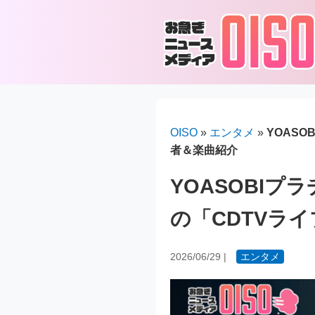
OISO
»
エンタメ
»
YOASO
者＆楽曲紹介
YOASOBIプラ
の「CDTVラ
2026/06/29
|
エンタメ