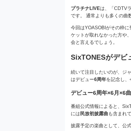
プラチナLIVE
は、「CDT
です。 通常よりも多くの曲
今回はYOASOBIがその
ケットが取れなかった方や
会と言えるでしょう。
SixTONESがデ
続いて注目したいのが、ジ
はデビュー
6周年
を記念し、
デビュー6周年×6月×
番組公式情報によると、SixT
には
民放初披露曲
も含まれ
披露予定の楽曲として、公