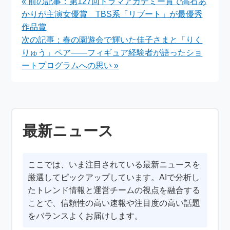
« 前の記事：第127回ドラマアカデミー賞で高石あ
トが話題に
信決定！見逃し配信・
かりが主演女優賞 TBS系「リブート」が最優秀
ウォッチパーティも
作品賞
次の記事：春の園遊会で輝いた佳子さまと「りく
りゅう」ペア――フィギュア経験者が語ったショ
ートプログラムへの思い »
最新ニュース
ここでは、いま注目されている最新ニュースを
厳選してピックアップしています。AIで分析し
たトレンド情報と運営チームの視点を融合する
ことで、信頼性の高い速報や注目度の高い話題
をバランスよくお届けします。