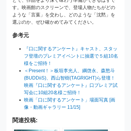
とで、作品をより深く味わう準備ができるはずで
す。映画館のスクリーンで、登場人物たちがどの
ような「言葉」を交わし、どのような「沈黙」を
選ぶのか、ぜひ確かめてみてください。
参考元
『口に関するアンケート』キャスト、スタッ
フ登壇のプレミアイベントに抽選で５組10名
様をご招待！
＜Present！＞板垣李光人、綱啓永、森愁斗
(BUDDiiS)、西山智樹(TAGRIGHT)ら登壇！
映画『口に関するアンケート』口プレミア試
写会に10組20名様ご招待！
映画「口に関するアンケート」場面写真 [画
像・動画ギャラリー 11/15]
関連投稿: