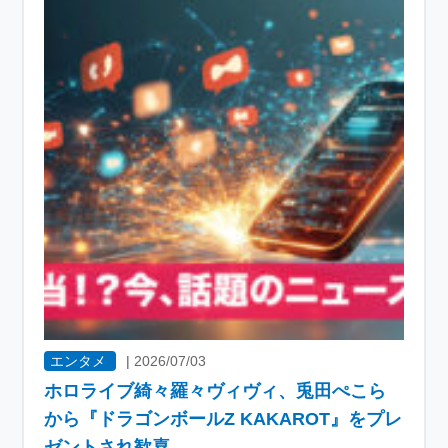
エンタメ
|
2026/07/03
ホロライブ綺々羅々ヴィヴィ、兎田ぺこら
から『ドラゴンボールZ KAKAROT』をプレ
ゼントされ歓喜