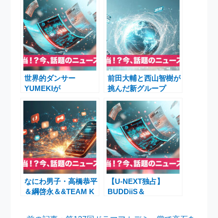
世界的ダンサー
前田大輔と西山智樹が
YUMEKIが
挑んだ新グループ
TAGRIGHTに参戦
「TAGRIGHT」結成
「FOREVER BLUE」
までの全軌跡 ― 富山
で魅せる最後の挑戦
出身の前田大輔が歩
む“新たな夢”
なにわ男子・高橋恭平
【U-NEXT独占】
＆綱啓永＆&TEAM K
BUDDiiS＆
＆野村康太「チーム
SUPER★DRAGONツ
K」ライブ集合ショッ
アー最終公演、同日配