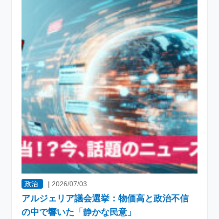
政治
|
2026/07/03
アルジェリア議会選挙：物価高と政治不信
の中で響いた「静かな民意」