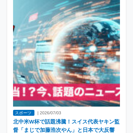
スポーツ
|
2026/07/03
北中米W杯で話題沸騰！スイス代表ヤキン監
督「まじで加藤浩次やん」と日本で大反響