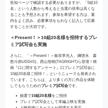
告知ページで確認する必要がありますが、「5組10
名」という人数から考えると当選の倍率は高くな
ることも予想されます。参加を希望する方は、案
内をよく読み、必要事項をもれなく記入して応募
することが大切です。
＜Present！＞10組20名様を招待するプレ
ミア試写会も実施
さらに、「＜Present！＞板垣李光人、綱啓永、森
愁斗(BUDDiiS)、西山智樹(TAGRIGHT)ら登壇！映
画『口に関するアンケート』口プレミア試写会に
10組20名様ご招待！」というニュースも発表され
ています。こちらは、より多くの方に作品を体験
してもらうための
プレミア試写会
です。
抽選で
10組20名様
をご招待
プレミア試写会として本編上映を実施
上映前後にキャストが登壇する予定