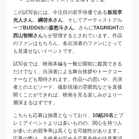
この試写会には、今注目の若手俳優である
板垣李
光人さん
、
綱啓永さん
、そしてアーティストグル
ープ
BUDDiiS
の
森愁斗さん
、さらに
TAGRIGHT
の
西山智樹さん
らが登壇するとされています。作品
のファンはもちろん、各出演者のファンにとって
も見逃せないイベントです。
試写会では、映画本編を一般公開前に鑑賞できる
だけでなく、出演者による舞台挨拶やトークコー
ナーなども期待されます。作品への思いや、共演
者とのエピソード、撮影現場の雰囲気などを直接
聞くことができれば、映画を見る楽しみがより一
層深まるはずです。
こちらも応募は抽選となっており、
10組20名
とプ
レミアイベントよりは多いものの、関心を持つ人
が多いため競争率は高くなる可能性があります。
応募の際は、主催者が定める応募条件や注意事項