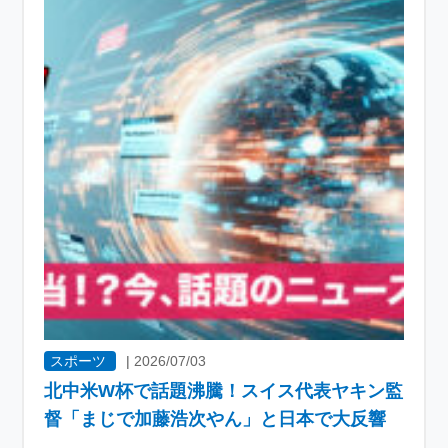
スポーツ
|
2026/07/03
北中米W杯で話題沸騰！スイス代表ヤキン監
督「まじで加藤浩次やん」と日本で大反響