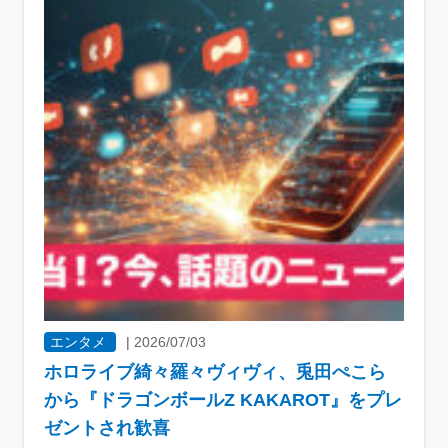
エンタメ
|
2026/07/03
ホロライブ綺々羅々ヴィヴィ、兎田ぺこら
から『ドラゴンボールZ KAKAROT』をプレ
ゼントされ歓喜