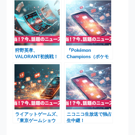
狩野英孝、
『Pokémon
VALORANT初挑戦！
Champions（ポケモ
日本最大級eスポーツ
ンチャンピオンズ）』
大会とタレントの新た
2026年リリース決
な挑戦
定！対戦特化の新作が
Nintendo Switchとス
マホで登場
ライアットゲームズ、
ニコニコ生放送で独占
「東京ゲームショウ
生中継！
2025」に初出展！話
BREAKERZ「LIVE
題の新作『2XKO』試
TOUR 2025