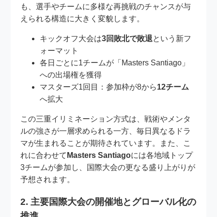
も、選手やチームに多様な再挑戦のチャンスが与
えられる構造に大きく変貌します。
キックオフ大会は
3回敗北で敗退
という新フ
ォーマット
各日ごとに1チームが「Masters Santiago」
への出場権を獲得
マスターズ1回目：参加枠が8から
12チーム
へ拡大
この三重イリミネーション方式は、戦術やメンタ
ルの強さが一層求められる一方、毎日異なるドラ
マが生まれることが期待されています。また、こ
れに合わせて
Masters Santiago
には各地域トップ
3チームが参加し、国際大会の更なる盛り上がりが
予想されます。
2. 主要国際大会の開催地とグローバル化の
推進