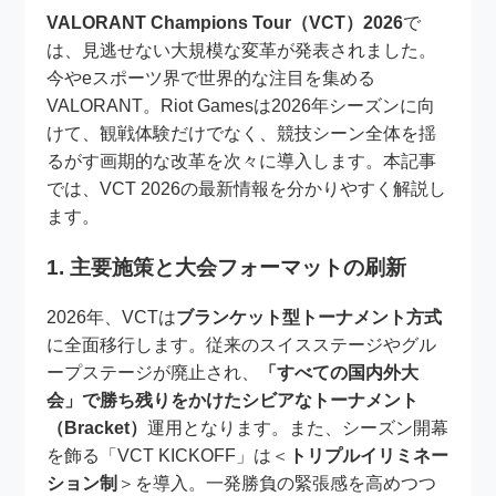
VALORANT Champions Tour（VCT）2026
で
は、見逃せない大規模な変革が発表されました。
今やeスポーツ界で世界的な注目を集める
VALORANT。Riot Gamesは2026年シーズンに向
けて、観戦体験だけでなく、競技シーン全体を揺
るがす画期的な改革を次々に導入します。本記事
では、VCT 2026の最新情報を分かりやすく解説し
ます。
1. 主要施策と大会フォーマットの刷新
2026年、VCTは
ブランケット型トーナメント方式
に全面移行します。従来のスイスステージやグル
ープステージが廃止され、
「すべての国内外大
会」で勝ち残りをかけたシビアなトーナメント
（Bracket）
運用となります。また、シーズン開幕
を飾る「VCT KICKOFF」は＜
トリプルイリミネー
ション制
＞を導入。一発勝負の緊張感を高めつつ