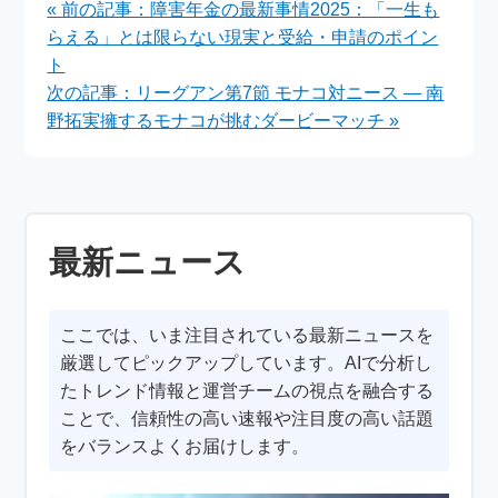
« 前の記事：障害年金の最新事情2025：「一生も
遊体験＆人気タイトル
RETURNZ -アオノミ
らえる」とは限らない現実と受給・申請のポイン
イベント満載
ライ×BIG BANG!-」
東京公演の全貌
ト
次の記事：リーグアン第7節 モナコ対ニース ― 南
野拓実擁するモナコが挑むダービーマッチ »
最新ニュース
ここでは、いま注目されている最新ニュースを
厳選してピックアップしています。AIで分析し
たトレンド情報と運営チームの視点を融合する
ことで、信頼性の高い速報や注目度の高い話題
をバランスよくお届けします。