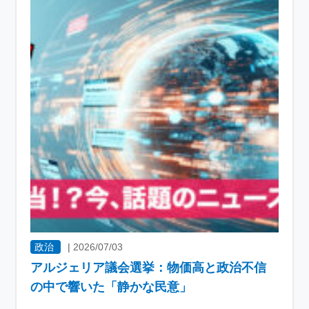
政治
|
2026/07/03
アルジェリア議会選挙：物価高と政治不信
の中で響いた「静かな民意」