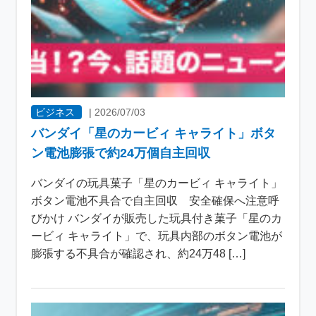
ビジネス
|
2026/07/03
バンダイ「星のカービィ キャライト」ボタ
ン電池膨張で約24万個自主回収
バンダイの玩具菓子「星のカービィ キャライト」
ボタン電池不具合で自主回収 安全確保へ注意呼
びかけ バンダイが販売した玩具付き菓子「星のカ
ービィ キャライト」で、玩具内部のボタン電池が
膨張する不具合が確認され、約24万48 […]