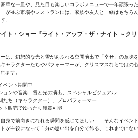
た豪華な一皿や、見た目も楽しいコラボメニューで一年頑張っ
ューが並ぶ市場やレストランには、家族や友人と一緒はもちろ
ます。
イト・ショー『ライト・アップ・ザ・ナイト ～ク
ョー
は、幻想的な光と雪があふれる空間演出で「幸せ」の意味
気キャラクターたちやパフォーマーが、クリスマスならではの
くれます。
イベント期間中
ションや音楽、雪と光の演出、スペシャルビジュアル
間たち（キャラクター）、プロパフォーマー
ット販売でゆったり観賞可能
分自身で前向きになれる瞬間を感じてほしい――そんなイベン
ストが主役になって自分の思い出を自分で飾る、これまでにな