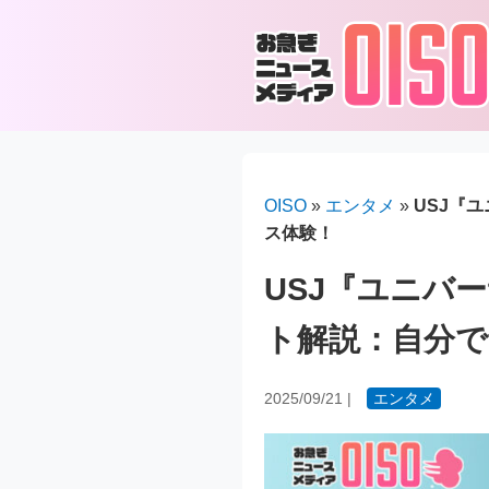
OISO
»
エンタメ
»
USJ『
ス体験！
USJ『ユニバ
ト解説：自分
2025/09/21
|
エンタメ