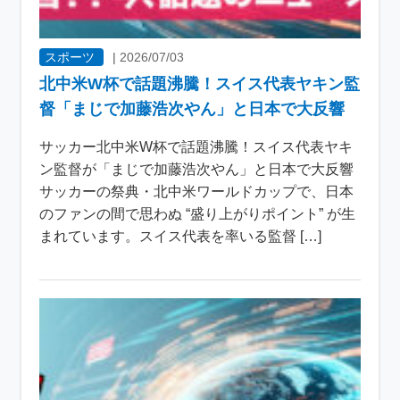
スポーツ
|
2026/07/03
北中米W杯で話題沸騰！スイス代表ヤキン監
督「まじで加藤浩次やん」と日本で大反響
サッカー北中米W杯で話題沸騰！スイス代表ヤキ
ン監督が「まじで加藤浩次やん」と日本で大反響
サッカーの祭典・北中米ワールドカップで、日本
のファンの間で思わぬ “盛り上がりポイント” が生
まれています。スイス代表を率いる監督 […]