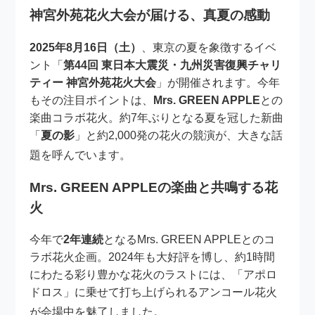
神宮外苑花火大会が届ける、真夏の感動
2025年8月16日（土）
、東京の夏を象徴するイベ
ント「
第44回 東日本大震災・九州災害復興チャリ
ティー 神宮外苑花火大会
」が開催されます。今年
もその注目ポイントは、
Mrs. GREEN APPLE
との
楽曲コラボ花火。約7年ぶりとなる夏を冠した新曲
「
夏の影
」と約2,000発の花火の競演が、大きな話
題を呼んでいます
。
Mrs. GREEN APPLEの楽曲と共鳴する花
火
今年で
2年連続
となるMrs. GREEN APPLEとのコ
ラボ花火企画。2024年も大好評を博し、約1時間
にわたる彩り豊かな花火のラストには、「アポロ
ドロス」に乗せて打ち上げられるアンコール花火
が会場中を魅了しました
。