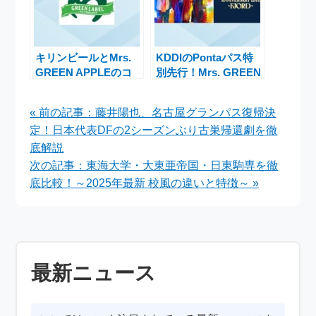
ューイング＆9月には
一挙放送も決定！大森
元貴が「とんでもな
い」公演に意欲
キリンビールとMrs.
KDDIのPontaパス特
GREEN APPLEのコ
別先行！Mrs. GREEN
ラボ開始！特別なサプ
APPLEのデビュー10
ライズボックスが当た
周年ライブに参戦の絶
« 前の記事：藤井陽也、名古屋グランパス復帰決
るキャンペーン実施中
好の機会
定！日本代表DFの2シーズンぶり古巣帰還劇を徹
底解説
次の記事：東海大学・大東亜帝国・日東駒専を徹
底比較！～2025年最新 校風の違いと特徴～ »
最新ニュース