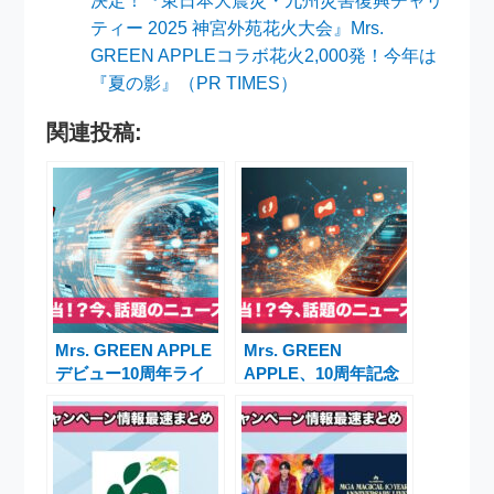
決定！『東日本大震災・九州災害復興チャリ
ティー 2025 神宮外苑花火大会』Mrs.
GREEN APPLEコラボ花火2,000発！今年は
『夏の影』（PR TIMES）
関連投稿:
Mrs. GREEN APPLE
Mrs. GREEN
デビュー10周年ライ
APPLE、10周年記念
ブ「MGA MAGICAL
野外ライブ
10 YEARS
『FJORD』で10万人
ANNIVERSARY LIVE
動員と映画同時公開の
〜FJORD〜」はテレ
快挙
ビ・ネットでライブビ