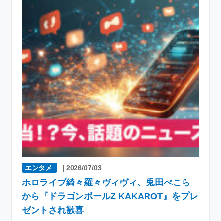
エンタメ
|
2026/07/03
ホロライブ綺々羅々ヴィヴィ、兎田ぺこら
から『ドラゴンボールZ KAKAROT』をプレ
ゼントされ歓喜