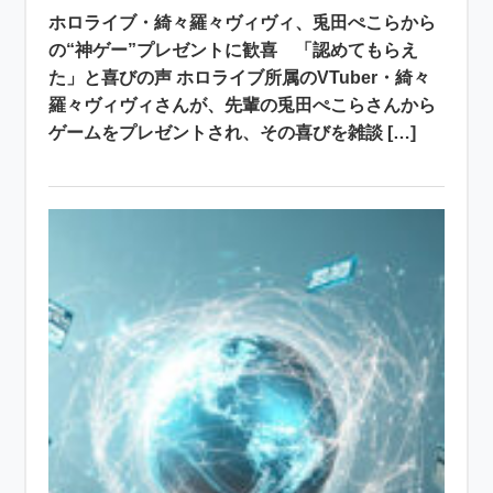
ホロライブ・綺々羅々ヴィヴィ、兎田ぺこらから
の“神ゲー”プレゼントに歓喜 「認めてもらえ
た」と喜びの声 ホロライブ所属のVTuber・綺々
羅々ヴィヴィさんが、先輩の兎田ぺこらさんから
ゲームをプレゼントされ、その喜びを雑談 […]