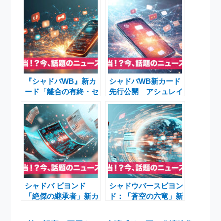
『シャドバWB』新カ
シャドバWB新カード
ード「離合の有終・セ
先行公開 アシュレイ
タス＆メイシア」「天
＆リディア、ベルディ
命の弾丸・バニー＆バ
リア＆カステル、セタ
ロン」と第8弾「クロ
ス＆メイシアに注目
ニクル・オブ・デステ
ィニー」最新情報
シャドバ ビヨンド
シャドウバースビヨン
「絶傑の継承者」新カ
ド：「蒼空の六竜」新
ードと新システム信仰
カード＆ナーフ速報・
──2025年8月大型ア
カシウス登場で環境大