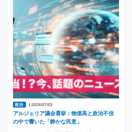
政治
|
2026/07/03
アルジェリア議会選挙：物価高と政治不信
の中で響いた「静かな民意」