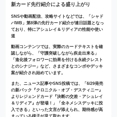
新カード先行紹介による盛り上がり
SNSや動画配信、攻略サイトなどでは、「シャド
バWB」第8弾の先行カード紹介が連日話題となっ
ており、特に
アシュレイ＆リディアの性能や使い
道
動画コンテンツでは、実際のカードテキストを確
認しながら、「守護突破しながら疾走出来る」
「進化後フォロワーに効果を付ける永続クレスト
とのシナジー」など、さまざまなコンボやデッキ
案が紹介され始めています。
また、ニュース記事やSNS投稿では、「6/29発売
の新パック『クロニクル・オブ・デスティニー』
よりレジェンドカード『決断の交差・アシュレイ
＆リディア』が登場！」「全ネメシスデッキに投
入できる」といった文言が添えられ、期待感が高
まっている様子が見て取れます。