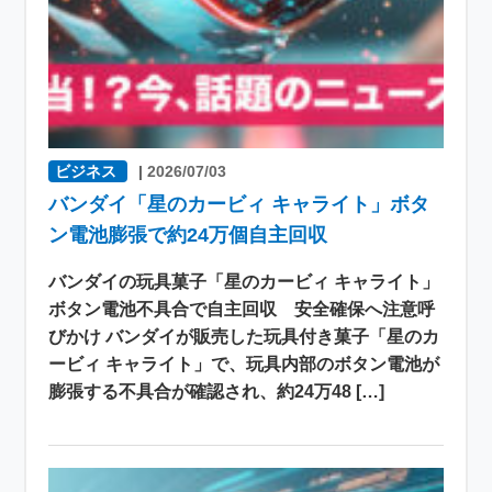
ビジネス
|
2026/07/03
バンダイ「星のカービィ キャライト」ボタ
ン電池膨張で約24万個自主回収
バンダイの玩具菓子「星のカービィ キャライト」
ボタン電池不具合で自主回収 安全確保へ注意呼
びかけ バンダイが販売した玩具付き菓子「星のカ
ービィ キャライト」で、玩具内部のボタン電池が
膨張する不具合が確認され、約24万48 […]