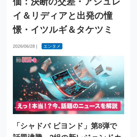
価：決断の交差・アシュレ
イ＆リディアと出発の憧
憬・イツルギ＆タケツミ
2026/06/28
|
エンタメ
「シャドバ ビヨンド」第8弾で