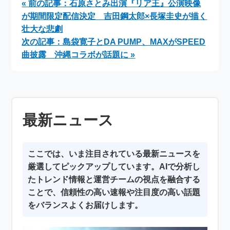
« 前の記事：石原さとみ出演『リア王』公演映像
ップデート徹底解説
刷新！
が期間限定配信決定 吉田鋼太郎×長塚圭史が描く
壮大な悲劇
次の記事：島袋寛子とDA PUMP、MAXがSPEED
曲披露 沖縄コラボが話題に »
最新ニュース
ここでは、いま注目されている最新ニュースを
厳選してピックアップしています。AIで分析し
たトレンド情報と運営チームの視点を融合する
ことで、信頼性の高い速報や注目度の高い話題
をバランスよくお届けします。