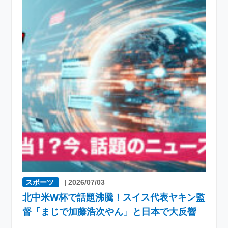
スポーツ
|
2026/07/03
北中米W杯で話題沸騰！スイス代表ヤキン監
督「まじで加藤浩次やん」と日本で大反響