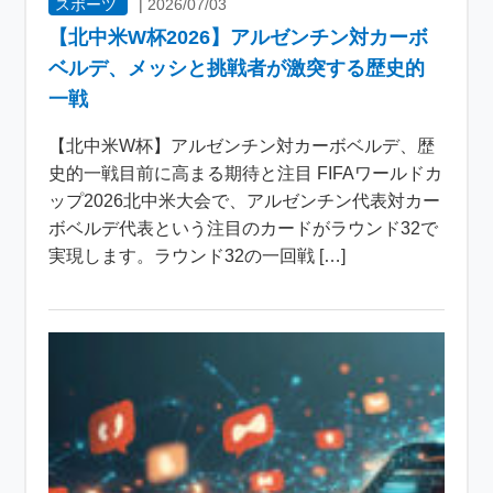
スポーツ
|
2026/07/03
【北中米W杯2026】アルゼンチン対カーボ
ベルデ、メッシと挑戦者が激突する歴史的
一戦
【北中米W杯】アルゼンチン対カーボベルデ、歴
史的一戦目前に高まる期待と注目 FIFAワールドカ
ップ2026北中米大会で、アルゼンチン代表対カー
ボベルデ代表という注目のカードがラウンド32で
実現します。ラウンド32の一回戦 […]