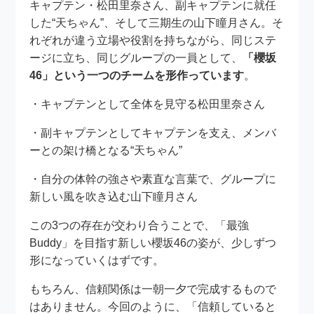
キャプテン・松田里奈さん、副キャプテンに就任
した“天ちゃん”、そして三期生の山下瞳月さん。そ
れぞれが違う立場や役割を持ちながら、同じステ
ージに立ち、同じグループの一員として、
「櫻坂
46」という一つのチームを形作っています
。
・キャプテンとして全体を見守る松田里奈さん
・副キャプテンとしてキャプテンを支え、メンバ
ーとの架け橋となる“天ちゃん”
・自分の体幹の強さや素直な言葉で、グループに
新しい風を吹き込む山下瞳月さん
この3つの存在が交わり合うことで、「最強
Buddy」を目指す新しい櫻坂46の姿が、少しずつ
形になっていくはずです。
もちろん、信頼関係は一朝一夕で完成するもので
はありません。今回のように、「信頼していると