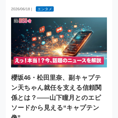
2026/06/18
|
エンタメ
櫻坂46・松田里奈、副キャプテ
ン天ちゃん就任を支える信頼関
係とは？――山下瞳月とのエピ
ソードから見える“キャプテン
像”