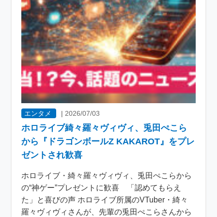
エンタメ
|
2026/07/03
ホロライブ綺々羅々ヴィヴィ、兎田ぺこら
から『ドラゴンボールZ KAKAROT』をプレ
ゼントされ歓喜
ホロライブ・綺々羅々ヴィヴィ、兎田ぺこらから
の“神ゲー”プレゼントに歓喜 「認めてもらえ
た」と喜びの声 ホロライブ所属のVTuber・綺々
羅々ヴィヴィさんが、先輩の兎田ぺこらさんから