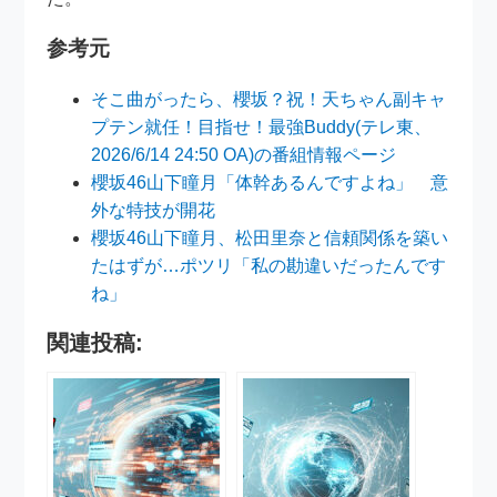
参考元
そこ曲がったら、櫻坂？祝！天ちゃん副キャ
プテン就任！目指せ！最強Buddy(テレ東、
2026/6/14 24:50 OA)の番組情報ページ
櫻坂46山下瞳月「体幹あるんですよね」 意
外な特技が開花
櫻坂46山下瞳月、松田里奈と信頼関係を築い
たはずが…ポツリ「私の勘違いだったんです
ね」
関連投稿: