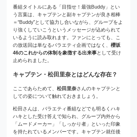
番組タイトルにある「目指せ！最強Buddy」とい
う言葉は、キャプテンと副キャプテンが良き相棒
＝“Buddy”として協力し合いながら、グループをよ
り強くしていこうというメッセージが込められて
いるように読み取れます。ファンにとっても、こ
の放送回は単なるバラエティ企画ではなく、
櫻坂
46のこれからの体制を象徴する出来事
として受け
止められました。
キャプテン・松田里奈とはどんな存在？
ここであらためて、
松田里奈
さんのキャプテンと
しての姿について触れておきましょう。
松田さんは、バラエティ番組などでも明るくハキ
ハキとした受け答えで知られ、グループ内外から
「ムードメーカー」「しっかり者」といった印象
を持たれているメンバーです。キャプテン就任後