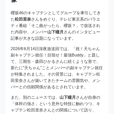
櫻坂46のキャプテンとしてグループを牽引してき
た
松田里奈
さんをめぐり、テレビ東京系のバラエ
ティ番組「そこ曲がったら、櫻坂？」で放送され
た内容や、メンバー
山下瞳月
さんのインタビュー
記事が大きな話題になっています。
2026年6月14日深夜放送回では、「祝！天ちゃん
副キャプテン就任！目指せ！最強Buddy」と題し
て、三期生・森田ひかるさんに続くような形で、
新たに“天ちゃん”ことメンバーの副キャプテン就任
が特集されました。その背景には、キャプテン松
田里奈さんが築いてきたチームの雰囲気や、メン
バーとの信頼関係があるとされています。
また、別のニュースでは、
山下瞳月
さんが自身の
「体幹の強さ」という意外な特技に触れつつ、キ
ャプテン松田里奈さんとの関係について語り、