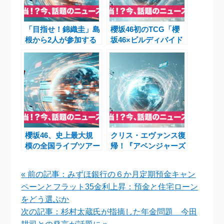
「目指せ！錦織圭」島
櫻坂46初のTCG「櫻
根から2人が参加する
坂46×ビルディバイド
次世代テニス育成プロ
-ブライト-」発売日発
ジェクト
表＆カード画像公開の
最新情報
櫻坂46、史上最大規
クリス・エヴァンス復
模の全国ライブツアー
帰！『アベンジャーズ
大阪公演が生放送決
／ドゥームズデイ』で
定！「I want
キャプテン・アメリカ
« 前の記事：みずほ銀行の６か月定期預金キャン
tomorrow to come」
が帰還
ペーンとフラット35金利上昇：預金と住宅ローン
プレミア公開や5thツ
アー情報まで徹底解説
をどう選ぶか
次の記事：杉村太蔵氏が指摘した年金問題 今田