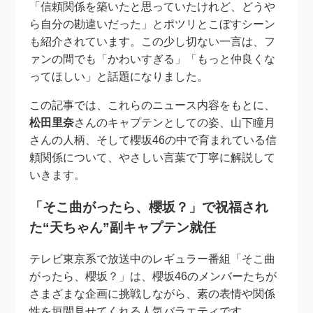
「信頼関係を築いたと思っていたけれど、どうや
ら自分の勘違いだった」とポツリとこぼすシーン
も紹介されています。この少し切ない一言は、フ
ァンの間でも「かわいすぎる」「もっと仲良くな
ってほしい」と話題になりました。
この記事では、これらのニュース内容をもとに、
松田里奈
さんのキャプテンとしての姿、山下瞳月
さんの人柄、そして櫻坂46の中で育まれている信
頼関係について、やさしい言葉で丁寧に解説して
いきます。
「そこ曲がったら、櫻坂？」で祝福され
た“天ちゃん”副キャプテン就任
テレビ東京系で放送中のレギュラー番組「そこ曲
がったら、櫻坂？」は、櫻坂46のメンバーたちが
さまざまな企画に挑戦しながら、素の表情や関係
性を垣間見せてくれる人気バラエティです。