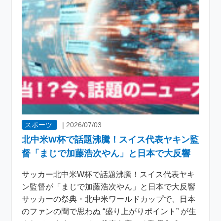
スポーツ
|
2026/07/03
北中米W杯で話題沸騰！スイス代表ヤキン監
督「まじで加藤浩次やん」と日本で大反響
サッカー北中米W杯で話題沸騰！スイス代表ヤキ
ン監督が「まじで加藤浩次やん」と日本で大反響
サッカーの祭典・北中米ワールドカップで、日本
のファンの間で思わぬ “盛り上がりポイント” が生