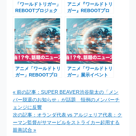
「ワールドトリガー」
アニメ『ワールドトリ
REBOOTプロジェク
ガー』REBOOTプロ
ト続報 原作1話から
ジェクト始動！ブラッ
の完全新作アニメ化と
クトリガーに換装した
Kindle版セールで広が
空閑遊真のティザービ
る新たな門
ジュアルと特報映像が
解禁
アニメ「ワールドトリ
アニメ「ワールドトリ
ガー」REBOOTプロ
ガー」展示イベント
ジェクト始動！12月
「REBOOT」開催決
20日のジャンプフェ
定 ボーダー本部訓練
« 前の記事：SUPER BEAVER渋谷龍太の「メン
スタで新情報発表予定
室を再現する注目企画
バー脱退のお知らせ」が話題 恒例のメンバーチ
ェンジに反響
次の記事：オランダ代表 vs アルジェリア代表：ク
ーマン監督がサマービルをストライカー起用する
親善試合 »