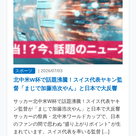
スポーツ
|
2026/07/03
北中米W杯で話題沸騰！スイス代表ヤキン監
督「まじで加藤浩次やん」と日本で大反響
サッカー北中米W杯で話題沸騰！スイス代表ヤキ
ン監督が「まじで加藤浩次やん」と日本で大反響
サッカーの祭典・北中米ワールドカップで、日本
のファンの間で思わぬ “盛り上がりポイント” が生
まれています。スイス代表を率いる監督 […]