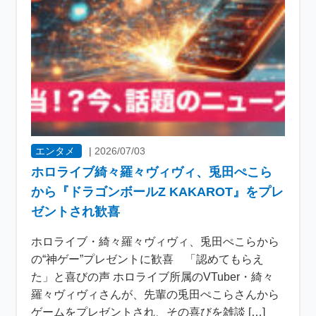
エンタメ
|
2026/07/03
ホロライブ綺々羅々ヴィヴィ、兎田ぺこら
から『ドラゴンボールZ KAKAROT』をプレ
ゼントされ歓喜
ホロライブ・綺々羅々ヴィヴィ、兎田ぺこらから
の“神ゲー”プレゼントに歓喜 「認めてもらえ
た」と喜びの声 ホロライブ所属のVTuber・綺々
羅々ヴィヴィさんが、先輩の兎田ぺこらさんから
ゲームをプレゼントされ、その喜びを雑談 […]