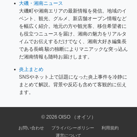
大磯・湘南ニュース
大磯町や湘南エリアの最新情報を発信。地域のイ
ベント、観光、グルメ、新店舗オープン情報など
を幅広く紹介。地元の方や観光客、移住希望者に
も役立つニュースを届け、湘南の魅力をリアルタ
イムでお伝えするだけでなく、湘南大好き編集長
である長嶋 駿の独断によりマニアックな突っ込ん
だ湘南情報も随時お届けします。
炎上まとめ
SNSやネット上で話題になった炎上事件を冷静に
まとめて解説。背景や反応も含めて客観的に伝え
ます。
© 2026 OISO （オイソ）
お問い合わせ
プライバシーポリシー
利用規約
運営について