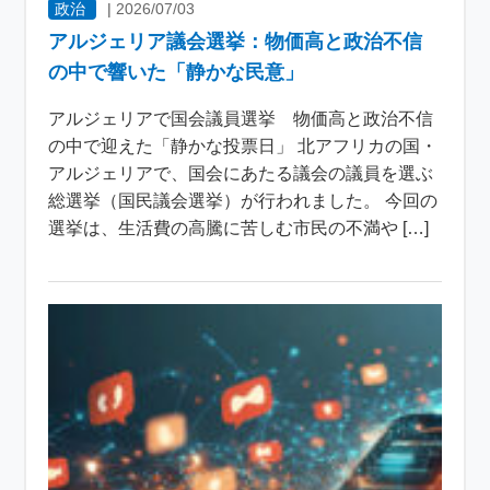
政治
|
2026/07/03
アルジェリア議会選挙：物価高と政治不信
の中で響いた「静かな民意」
アルジェリアで国会議員選挙 物価高と政治不信
の中で迎えた「静かな投票日」 北アフリカの国・
アルジェリアで、国会にあたる議会の議員を選ぶ
総選挙（国民議会選挙）が行われました。 今回の
選挙は、生活費の高騰に苦しむ市民の不満や […]