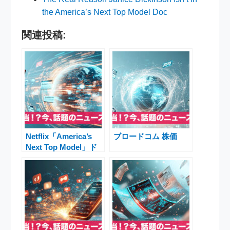
the America’s Next Top Model Doc
関連投稿:
Netflix「America’s
ブロードコム 株価
Next Top Model」ド
キュメンタリー：Tyra
Banksの衝撃告白とス
キャンダル暴露