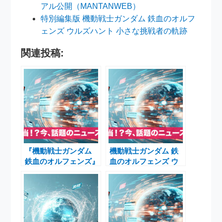
アル公開（MANTANWEB）
特別編集版 機動戦士ガンダム 鉄血のオルフ
ェンズ ウルズハント 小さな挑戦者の軌跡
関連投稿:
『機動戦士ガンダム
機動戦士ガンダム 鉄
鉄血のオルフェンズ』
血のオルフェンズ ウ
10周年記念！「ウル
ルズハント 特別編集
ズハント」と同時上映
版 2025年10月31日劇
される新作短編「幕間
場公開決定！声優交代
の楔」詳細
やガンダムW30周年動
画も話題に