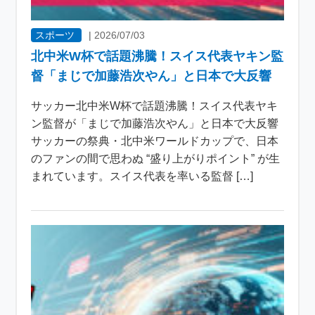
スポーツ
|
2026/07/03
北中米W杯で話題沸騰！スイス代表ヤキン監
督「まじで加藤浩次やん」と日本で大反響
サッカー北中米W杯で話題沸騰！スイス代表ヤキ
ン監督が「まじで加藤浩次やん」と日本で大反響
サッカーの祭典・北中米ワールドカップで、日本
のファンの間で思わぬ “盛り上がりポイント” が生
まれています。スイス代表を率いる監督 […]