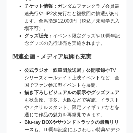
チケット情報：
ガンダムファンクラブ会員最
速先行やHP2次先行など複数回の抽選があり
ます。全席指定12,000円（税込／未就学児入
場不可）。
グッズ販売：
イベント限定グッズや10周年記
念グッズの先行販売も実施されます。
関連企画・メディア展開も充実
公式ラジオ「鉄華団放送局」公開収録
やTV
シリーズオールナイト上映イベントなど、全
国でファン参加型イベントを展開。
描き下ろしビジュアルの展示やグッズフェア
も秋葉原、博多、大阪などで実施。イラスト
やアクリルスタンド、限定フィギュアなどを
通じて作品の魅力を再発見できます。
Blu-ray BOXやサウンドトラックの最新リリ
ース
も。10周年記念にふさわしい特典やデジ