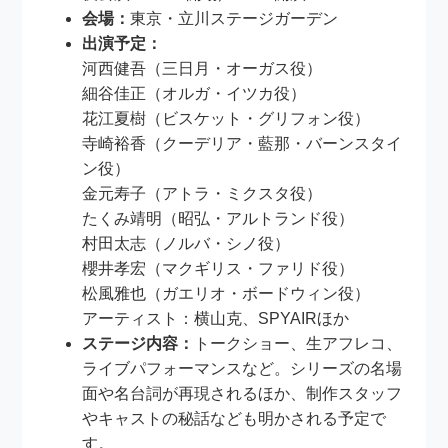
会場：
東京・立川ステージガーデン
出演予定：
河西健吾（三日月・オーガス役）
細谷佳正（オルガ・イツカ役）
花江夏樹（ビスケット・グリフォン役）
寺崎裕香（クーデリア・藍那・バーンスタイ
ン役）
金元寿子（アトラ・ミクスタ役）
たくみ靖明（昭弘・アルトランド役）
村田太志（ノルバ・シノ役）
櫻井孝宏（マクギリス・ファリド役）
松風雅也（ガエリオ・ボードウィン役）
アーティスト：横山克、SPYAIRほか
ステージ内容：
トークショー、生アフレコ、
ライブパフォーマンスなど。シリーズの名場
面や名台詞が再現されるほか、制作スタッフ
やキャストの秘話なども明かされる予定で
す。