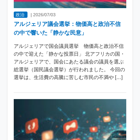
政治
|
2026/07/03
アルジェリア議会選挙：物価高と政治不信
の中で響いた「静かな民意」
アルジェリアで国会議員選挙 物価高と政治不信
の中で迎えた「静かな投票日」 北アフリカの国・
アルジェリアで、国会にあたる議会の議員を選ぶ
総選挙（国民議会選挙）が行われました。 今回の
選挙は、生活費の高騰に苦しむ市民の不満や […]