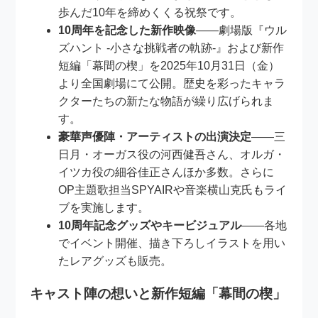
歩んだ10年を締めくくる祝祭です。
10周年を記念した新作映像
――劇場版『ウル
ズハント -小さな挑戦者の軌跡-』および新作
短編「幕間の楔」を2025年10月31日（金）
より全国劇場にて公開。歴史を彩ったキャラ
クターたちの新たな物語が繰り広げられま
す。
豪華声優陣・アーティストの出演決定
――三
日月・オーガス役の河西健吾さん、オルガ・
イツカ役の細谷佳正さんほか多数。さらに
OP主題歌担当SPYAIRや音楽横山克氏もライ
ブを実施します。
10周年記念グッズやキービジュアル
――各地
でイベント開催、描き下ろしイラストを用い
たレアグッズも販売。
キャスト陣の想いと新作短編「幕間の楔」