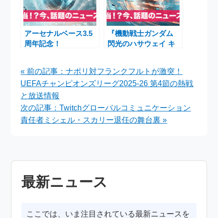
アーセナルベース3.5
『機動戦士ガンダム
周年記念！
閃光のハサウェイ キ
MEMORIAL
ルケーの魔女』キャス
BOOSTERや
トと新作映画発表に迫
« 前の記事：ナポリ対フランクフルトが激突！
FORSQUAD
る
UEFAチャンピオンズリーグ2025-26 第4節の熱戦
SEASON:04最新ニュ
ースまとめ
と放送情報
次の記事：Twitchグローバルコミュニケーション
責任者ミシェル・スカリー退任の舞台裏 »
最新ニュース
ここでは、いま注目されている最新ニュースを