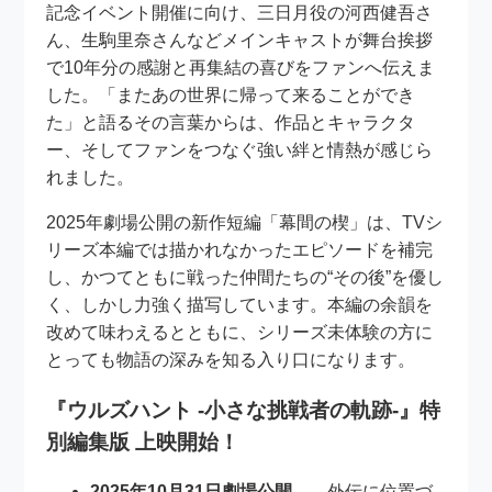
記念イベント開催に向け、三日月役の河西健吾さ
ん、生駒里奈さんなどメインキャストが舞台挨拶
で10年分の感謝と再集結の喜びをファンへ伝えま
した。「またあの世界に帰って来ることができ
た」と語るその言葉からは、作品とキャラクタ
ー、そしてファンをつなぐ強い絆と情熱が感じら
れました。
2025年劇場公開の新作短編「幕間の楔」は、TVシ
リーズ本編では描かれなかったエピソードを補完
し、かつてともに戦った仲間たちの“その後”を優し
く、しかし力強く描写しています。本編の余韻を
改めて味わえるとともに、シリーズ未体験の方に
とっても物語の深みを知る入り口になります。
『ウルズハント -小さな挑戦者の軌跡-』特
別編集版 上映開始！
2025年10月31日劇場公開
——外伝に位置づ