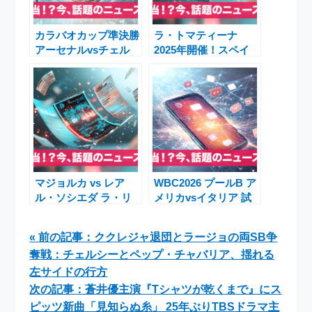
カラバオカップ準決勝
ラ・トマティーナ
アーセナルvsチェル
2025年開催！スペイ
シー ミケル・アルテ
ン・ブニョールで120
タとリアム・ロシニア
トンが宙を舞うトマト
ー率いる激闘
祭り
マジョルカ vs レア
WBC2026 プールB ア
ル・ソシエダ ラ・リ
メリカvsイタリア 試
ーガ第26節 スタメン
合速報と順位表
発表と視聴ガイド
« 前の記事：ククレジャ退団とラージョの両SB争
奪戦：チェルシーとペップ・チャバリア、揺れる
左サイドの行方
次の記事：蒼井優主演『Tシャツが乾くまで』にス
ピッツ新曲「見知らぬ糸」 25年ぶりTBSドラマ主