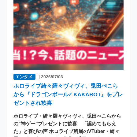
エンタメ
|
2026/07/03
ホロライブ綺々羅々ヴィヴィ、兎田ぺこら
から『ドラゴンボールZ KAKAROT』をプレ
ゼントされ歓喜
ホロライブ・綺々羅々ヴィヴィ、兎田ぺこらから
の“神ゲー”プレゼントに歓喜 「認めてもらえ
た」と喜びの声 ホロライブ所属のVTuber・綺々