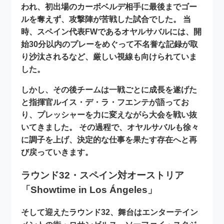
われ、初出場のカーボベルデ相手に最後までゴー
ルを奪えず、攻撃陣が苦戦した試合でした。 当
時、スペイン代表FWであるオヤルサバルには、開
始30分以内のプレーをめぐって不名誉な記録が取
り沙汰されるなど、厳しい視線も向けられていま
した。
しかし、その後チームは
一戦ごとに成長
を遂げた
と指揮官ルイス・デ・ラ・フエンテが語ってお
り、プレッシャーを力に変えながら大会を戦い抜
いてきました。 その過程で、オヤルサバルも徐々
に調子を上げ、決定的な仕事を果たす存在へと再
び戻っていきます。
ラウンド32・スペイン対オーストリア
「Showtime in Los Ángeles」
そして迎えたラウンド32、舞台はエンターテイン