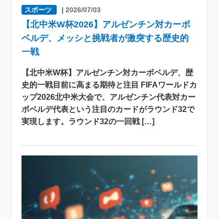
スポーツ
|
2026/07/03
【北中米W杯2026】アルゼンチン対カーボ
ベルデ、メッシと挑戦者が激突する歴史的
一戦
【北中米W杯】アルゼンチン対カーボベルデ、歴
史的一戦目前に高まる期待と注目 FIFAワールドカ
ップ2026北中米大会で、アルゼンチン代表対カー
ボベルデ代表という注目のカードがラウンド32で
実現します。ラウンド32の一回戦 […]