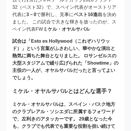
32（ベスト32）で、スペイン代表がオーストリア
代表に
3－0
で勝利し、見事に
ベスト16進出
を決め
ました。 この試合で大きな輝きを放ったのが、ス
ペイン代表FW
ミケル・オヤルサバル
試合は「
Esto es Hollywood（これぞハリウッ
ド）
」という言葉がふさわしい、華やかな演出と
熱気に満ちた舞台となりました。 ロサンゼルスの
大型スタジアムで繰り広げられた「
Showtime
」の
主役の一人が、オヤルサバルだったと言ってよい
でしょう。
ミケル・オヤルサバルとはどんな選手？
ミケル・オヤルサバルは、スペイン・バスク地方
のクラブ
レアル・ソシエダ
に所属するフォワード
で、左利きのアタッカーです。 29歳となった今
も、クラブでも代表でも重要な役割を担い続けて