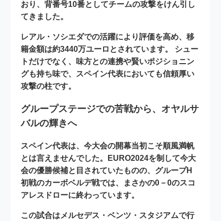
おり、背番号
10番
としてチームの攻撃をけん引し
てきました。
レアル・ソシエダでの活躍により評価を高め、移
籍金額は約
3440万ユーロ
とされています。 シュー
トだけでなく、味方との連携や賢いポジショニン
グも持ち味で、スペイン代表においても信頼厚い
攻撃の柱です。
グループステージでの苦戦から、オヤルサ
バルの輝きへ
スペイン代表は、今大会の開幕当初こそ順風満帆
とは言えませんでした。EURO2024を制して今大
会の
優勝候補
と目されていたものの、グループH
初戦のカーボベルデ戦では、まさかの
0－0
のスコ
アレスドローに終わっています。
この試合はメルセデス・ベンツ・スタジアムで行