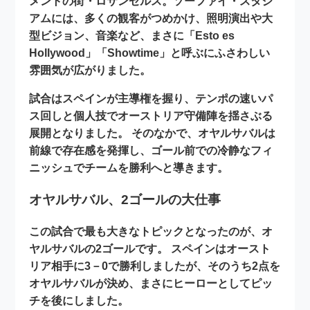
メントの街・ロサンゼルス。ソーファイ・スタジ
アムには、多くの観客がつめかけ、照明演出や大
型ビジョン、音楽など、まさに「Esto es
Hollywood」「Showtime」と呼ぶにふさわしい
雰囲気が広がりました。
試合はスペインが主導権を握り、テンポの速いパ
ス回しと個人技でオーストリア守備陣を揺さぶる
展開となりました。 そのなかで、オヤルサバルは
前線で存在感を発揮し、ゴール前での冷静なフィ
ニッシュでチームを勝利へと導きます。
オヤルサバル、2ゴールの大仕事
この試合で最も大きなトピックとなったのが、オ
ヤルサバルの
2ゴール
です。 スペインはオースト
リア相手に3－0で勝利しましたが、そのうち2点を
オヤルサバルが決め、まさにヒーローとしてピッ
チを後にしました。