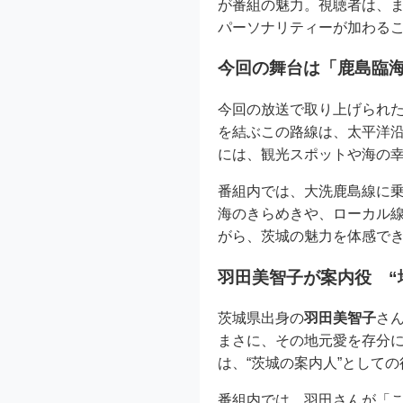
が番組の魅力。視聴者は、
パーソナリティーが加わる
今回の舞台は「鹿島臨
今回の放送で取り上げられ
を結ぶこの路線は、太平洋
には、観光スポットや海の
番組内では、大洗鹿島線に
海のきらめきや、ローカル
がら、茨城の魅力を体感で
羽田美智子が案内役 “
茨城県出身の
羽田美智子
さ
まさに、その地元愛を存分
は、“茨城の案内人”として
番組内では、羽田さんが「