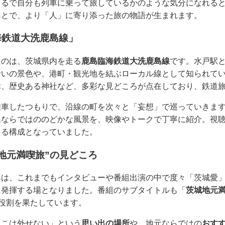
まるで自分も列車に乗って旅しているかのような気分になれる
ことで、より「人」に寄り添った旅の物語が生まれます。
海鉄道大洗鹿島線」
たのは、茨城県内を走る
鹿島臨海鉄道大洗鹿島線
です。水戸駅
沿いの景色や、港町・観光地を結ぶローカル線として知られて
幸、歴史ある神社など、多彩な見どころが点在しており、鉄道
乗車したつもりで、沿線の町を次々と「妄想」で巡っていきま
線ならではののどかな風景を、映像やトークで丁寧に紹介。視
きる構成となっていました。
地元満喫旅”の見どころ
んは、これまでもインタビューや番組出演の中で度々「茨城愛
に発揮する場となりました。番組のサブタイトルも「
茨城地元
の役割を果たしています。
ここは外せない」という
思い出の場所
や、地元ならではの
おす