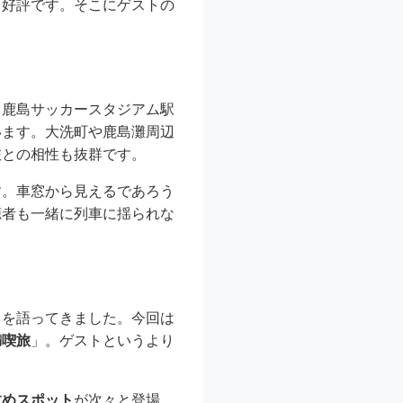
と好評です。そこにゲストの
と鹿島サッカースタジアム駅
います。大洗町や鹿島灘周辺
旅との相性も抜群です。
す。車窓から見えるであろう
聴者も一緒に列車に揺られな
」を語ってきました。今回は
満喫旅
」。ゲストというより
すめスポット
が次々と登場。