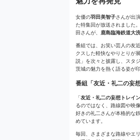
魅力を再発見
女優の
羽田美智子
さんが出
た特集回が放送されました
田さんが、
鹿島臨海鉄道大
番組では、お笑い芸人の友
クスした軽快なやりとりが
説」を次々と披露し、スタ
茨城の魅力を熱く語る姿が
番組「友近・礼二の妄
「
友近・礼二の妄想トレイ
るのではなく、路線図や映
好きの礼二さんが本格的な
めています。
毎回、さまざまな路線やエ