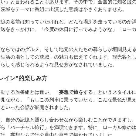
ない」と言われることもあります。その中で、全国的に知名度
る茨城をテーマに番組に出演した意義は小さくありません。
島線の名前は知っていたけれど、どんな場所を走っているのか
放送をきっかけに、「今度の休日に行ってみようかな」「ロー
町ならではのグルメ、そして地元の人たちの暮らしが垣間見え
「生活の場としての茨城」の魅力も伝えてくれます。観光客と
誇らしく感じられるような見せ方がなされていました。
レイン”的楽しみ方
移動する旅番組とは違い、「
妄想で旅をする
」というスタイル
を見ながら、「もしこの列車に乗っていたら、こんな景色が見
」といった会話が展開されました。
は、自分の記憶と照らし合わせながら楽しむことができますし
がら「バーチャル旅行」を満喫できます。特に、ローカル線の
どは、妄想ならではの自由な発想で描かれていました。