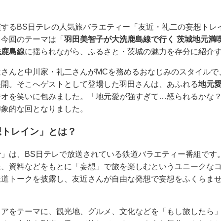
演するBS日テレの人気旅バラエティー「友近・礼二の妄想トレ
。今回のテーマは「
羽田美智子が大洗鹿島線で行く 茨城地元満
洗鹿島線
に揺られながら、ふるさと・茨城の魅力を存分に紹介
近さんと中川家・礼二さんがMCを務めるおなじみのスタイルで
展開。そこへゲストとして登場した羽田さんは、あふれる
地元
ジオを笑いに包みました。「地元愛が強すぎて…怒られるかな
印象的な回となりました。
想トレイン」とは？
ン
」は、BS日テレで放送されている鉄道バラエティー番組です
像、資料などをもとに「妄想」で旅を楽しむというユニークな
鉄道トークを披露し、友近さんが自由な発想で妄想をふくらま
リアをテーマに、観光地、グルメ、文化などを「もし旅したら