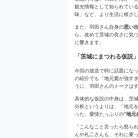
観光情報として知られてい
味」など、より生活に根ざ
また、羽田さん自身の
思い
ら、改めて茨城の良さに気
に響きます。
「茨城にまつわる仮説
今回の放送で特に話題にな
の紹介でも「地元愛が強すぎ
うに、羽田さんのトークは
具体的な仮説の中身は、茨
分析というよりは、「地元
った、愛情たっぷりの
“地元
「こんなこと言ったら怒ら
んや礼二さんも、それに乗