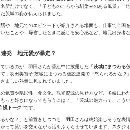
る名所だけでなく、「子どものころから馴染みのある風景」「
した茨城の姿が伝えられました。
出話
や、地元でのエピソードが紹介される場面も。仕事で全国
づいたことや、帰省したときに感じる安心感など、地元出身者
」連発 地元愛が暴走？
っているのが、羽田さんが番組中に披露した「
茨城にまつわる
て…羽田美智子 茨城にまつわる仮説連発で『怒られるかな？
すさまじい熱量に包まれていました。
城の気質や県民性、食文化、観光資源の見せ方など、多岐にわ
をもっと好きになってもらうには？」「茨城の魅力って、こう
自慢トーク”
です。
れるかな？」と前置きしつつも、羽田さんは終始楽しそうな表情
っかって笑いを交えながら話をふくらませていきます。スタジ