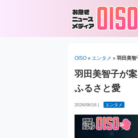
OISO
»
エンタメ
»
羽田美智
羽田美智子が案
ふるさと愛
2026/06/16
|
エンタメ