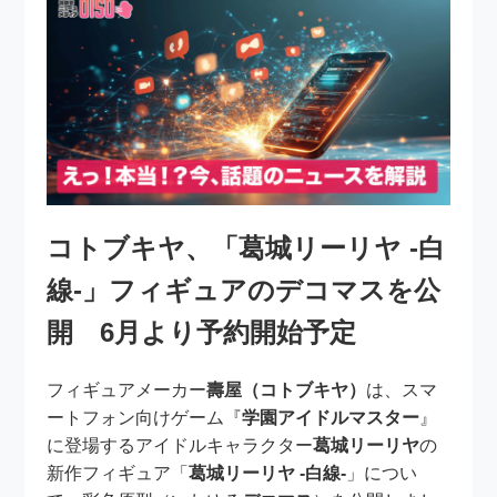
コトブキヤ、「葛城リーリヤ -白
線-」フィギュアのデコマスを公
開 6月より予約開始予定
フィギュアメーカー
壽屋（コトブキヤ）
は、スマ
ートフォン向けゲーム『
学園アイドルマスター
』
に登場するアイドルキャラクター
葛城リーリヤ
の
新作フィギュア「
葛城リーリヤ -白線-
」につい