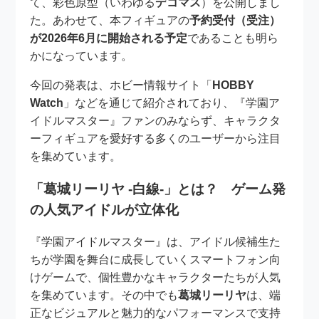
て、彩色原型（いわゆる
デコマス
）を公開しまし
た。あわせて、本フィギュアの
予約受付（受注）
が2026年6月に開始される予定
であることも明ら
かになっています。
今回の発表は、ホビー情報サイト「
HOBBY
Watch
」などを通じて紹介されており、『学園ア
イドルマスター』ファンのみならず、キャラクタ
ーフィギュアを愛好する多くのユーザーから注目
を集めています。
「葛城リーリヤ -白線-」とは？ ゲーム発
の人気アイドルが立体化
『学園アイドルマスター』は、アイドル候補生た
ちが学園を舞台に成長していくスマートフォン向
けゲームで、個性豊かなキャラクターたちが人気
を集めています。その中でも
葛城リーリヤ
は、端
正なビジュアルと魅力的なパフォーマンスで支持