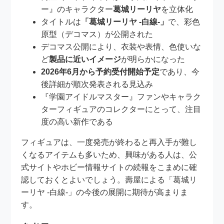
ー』のキャラクター
葛城リーリヤ
を立体化
タイトルは
「葛城リーリヤ -白線-」
で、彩色
原型（デコマス）が公開された
デコマス公開により、衣装や表情、色使いな
ど
製品に近いイメージ
が明らかになった
2026年6月から予約受付開始予定
であり、今
後詳細が順次発表される見込み
『学園アイドルマスター』ファンやキャラク
ターフィギュアのコレクターにとって、注目
度の高い新作である
フィギュアは、一度発売が終わると再入手が難し
くなるアイテムも多いため、興味がある人は、公
式サイトやホビー情報サイトの続報をこまめに確
認しておくとよいでしょう。壽屋による「葛城リ
ーリヤ -白線-」の今後の展開に期待が高まりま
す。