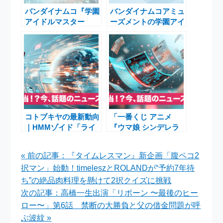
バンダイナムコ『学園
バンダイナムコアミュ
アイドルマスター
ーズメントの学園アイ
Story of Re;IRIS』新
ドルマスター HOP!
春6時間スペシャル
STEP! JUMP!
2026年1月1日TOKYO
SPRING!キャンペー
MXでテレビ初放送
ンがナムコで開催！限
定景品や特典が満載
コトブキヤの最新動向
「一番くじ アニメ
｜HMMゾイド「ライ
『ウマ娘 シンデレラ
ガーゼロイクス」再生
グレイ』」全ラインナ
産＆『PSO2es』アネ
ップ公開！タマモクロ
« 前の記事：『タイムレスマン』新企画「腹ペコ2
ット水着フィギュア発
スとオグリキャップの
択マン」始動！timeleszとROLANDが“予約7年待
売
フィギュアが12月22
日より発売
ち”の絶品肉料理を懸けて2択クイズに挑戦
次の記事：高橋一生出演「リボーン 〜最後のヒー
ロー〜」第6話 禁断の大勝負と父の借金問題が呼
ぶ波紋 »