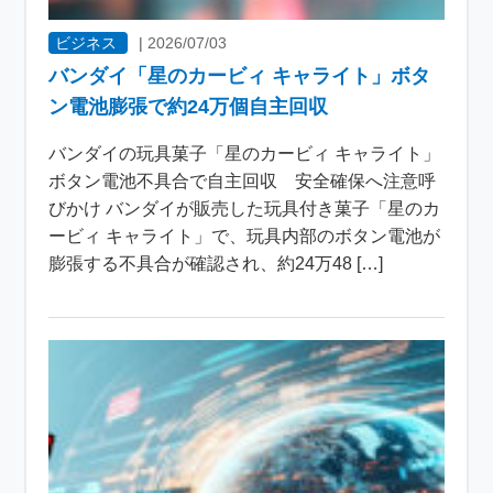
ビジネス
|
2026/07/03
バンダイ「星のカービィ キャライト」ボタ
ン電池膨張で約24万個自主回収
バンダイの玩具菓子「星のカービィ キャライト」
ボタン電池不具合で自主回収 安全確保へ注意呼
びかけ バンダイが販売した玩具付き菓子「星のカ
ービィ キャライト」で、玩具内部のボタン電池が
膨張する不具合が確認され、約24万48 […]