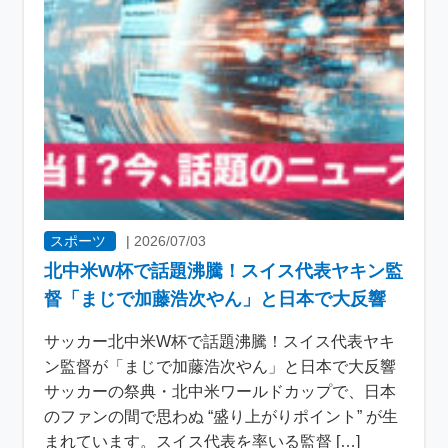
スポーツ
|
2026/07/03
北中米W杯で話題沸騰！スイス代表ヤキン監
督「まじで加藤浩次やん」と日本で大反響
サッカー北中米W杯で話題沸騰！スイス代表ヤキ
ン監督が「まじで加藤浩次やん」と日本で大反響
サッカーの祭典・北中米ワールドカップで、日本
のファンの間で思わぬ “盛り上がりポイント” が生
まれています。スイス代表を率いる監督 […]