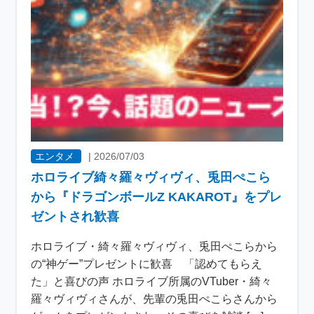
エンタメ
|
2026/07/03
ホロライブ綺々羅々ヴィヴィ、兎田ぺこら
から『ドラゴンボールZ KAKAROT』をプレ
ゼントされ歓喜
ホロライブ・綺々羅々ヴィヴィ、兎田ぺこらから
の“神ゲー”プレゼントに歓喜 「認めてもらえ
た」と喜びの声 ホロライブ所属のVTuber・綺々
羅々ヴィヴィさんが、先輩の兎田ぺこらさんから