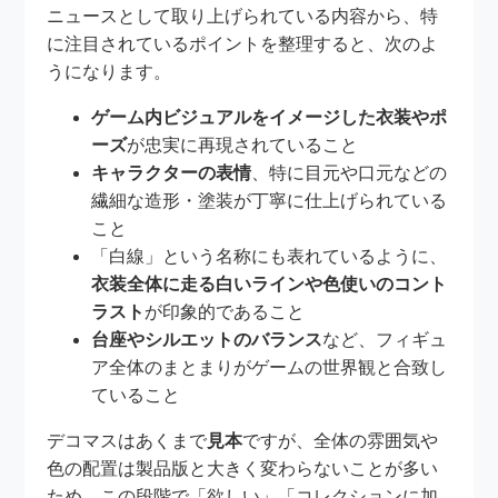
ニュースとして取り上げられている内容から、特
に注目されているポイントを整理すると、次のよ
うになります。
ゲーム内ビジュアルをイメージした衣装やポ
ーズ
が忠実に再現されていること
キャラクターの表情
、特に目元や口元などの
繊細な造形・塗装が丁寧に仕上げられている
こと
「白線」という名称にも表れているように、
衣装全体に走る白いラインや色使いのコント
ラスト
が印象的であること
台座やシルエットのバランス
など、フィギュ
ア全体のまとまりがゲームの世界観と合致し
ていること
デコマスはあくまで
見本
ですが、全体の雰囲気や
色の配置は製品版と大きく変わらないことが多い
ため、この段階で「欲しい」「コレクションに加