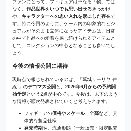
ファンにとって、フィギュアは単なる「物」では
なく、
作品世界をいつでも思い出せるきっかけ
や、
キャラクターへの思い入れを形にした存在
で
す。特に今回のように、ゲーム内の印象的なビジ
ュアルがそのまま立体になったアイテムは、日常
の中で作品への愛着を感じ続けられるアイテムと
して、コレクションの中心となることも多いでし
ょう。
今後の情報公開に期待
現時点で報じられているのは、「葛城リーリヤ -白
線-」の
デコマス公開
と、
2026年6月からの予約開
始予定
という2点が中心です。今後は、以下のよう
な情報が順次発表されていくと考えられます。
フィギュアの
価格
や
スケール
、
全高
など、具
体的な製品仕様
発売時期
や、流通形態（一般販売・限定販売