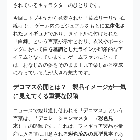
されているキャラクターのひとりです。
今回コトブキヤから発表された「葛城リーリヤ -白
線-」は、ゲーム内のビジュアルをもとに
立体化さ
れたフィギュア
であり、タイトルに付けられた
「
白線
」という言葉が示すとおり、衣装やポージ
ングにおいて
白を基調としたライン
が印象的なア
イテムとなっています。ゲームファンにとって
は、おなじみの姿をそのまま手元で楽しめる構成
になっている点が大きな魅力です。
デコマス公開とは？ 製品イメージが一気
に見えてくる重要な段階
ニュースで繰り返し使われる
「デコマス」
という
言葉は、
「デコレーションマスター（彩色見
本）」
の略称です。これは、フィギュア製品が量
産に入る前に用意される
彩色済みの原型見本
であ