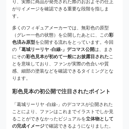
り、実際に商品が発売された際のおおよその仕上
がりイメージを確認できる重要な段階を指しま
す。
多くのフィギュアメーカーでは、無彩色の原型
（グレー一色の状態）を公開したあとに、この
彩
色済み原型
を公開する流れをとっています。今回
の
「葛城リーリヤ -白線-」デコマス公開
は、まさ
にその
彩色見本が初めて一般にお披露目された
こ
とを意味しており、ファンが実際の色合いや質
感、細部の塗装などを確認できるタイミングとな
ります。
彩色見本の初公開で注目されたポイント
「葛城リーリヤ -白線-」のデコマスが公開された
ことにより、ファンはこれまでイラストでしか見
ることができなかったビジュアルを
立体物として
の完成イメージ
で確認できるようになりました。