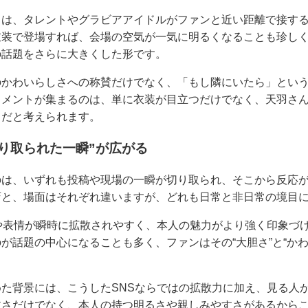
トは、タレントやグラビアアイドルがファンと近い距離で接す
衣装で登場すれば、会場の空気が一気に明るくなることも珍し
の話題をさらに大きくした形です。
のかわいらしさへの称賛だけでなく、「もし隣にいたら」とい
コメントが集まるのは、単に衣装が目立つだけでなく、天羽さ
らだと考えられます。
切り取られた一瞬”が広がる
のは、いずれも投稿や現場の一瞬が切り取られ、そこから反応
店と、場面はそれぞれ違いますが、どれも日常と非日常の境目
や表情が瞬時に拡散されやすく、本人の魅力がより強く印象づ
が話題の中心になることも多く、ファンはその“大胆さ”と“か
た背景には、こうしたSNSならではの拡散力に加え、見る人
抜さだけでなく、本人の持つ明るさや親しみやすさがあるから