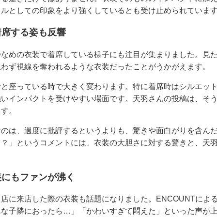
ドルとしての印象をより強くしているとも受け止められていま
着席する姿も反響
少なめの衣装で着席している様子にも注目が集まりました。見
思わず視線を奪われるような衣装だったことがうかがえます。
時と座っている時で大きく変わります。特に着席時はシルエッ
いインパクトを受けやすい場面です。天羽さんの投稿は、そう
ます。
なのは、過度に批評するというよりも、驚きや面白がりを含ん
ま？」というコメントには、衣装の大胆さに対する驚きと、天
装にもファンが沸く
店に来店した際の衣装も話題になりました。ENCOUNTによる
んな子隣におったら…」「かわいすぎて悶えた」といった声が