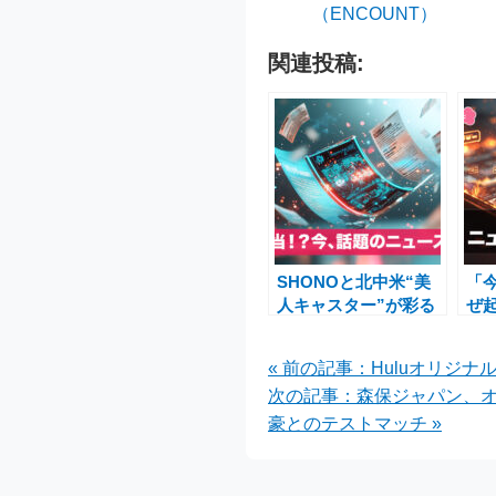
（ENCOUNT）
関連投稿:
SHONOと北中米“美
「
人キャスター”が彩る
ぜ
W杯開会式目前の話題
た
ショット
ま
« 前の記事：Huluオリジ
次の記事：森保ジャパン、
豪とのテストマッチ »