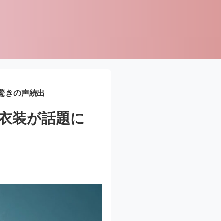
驚きの声続出
店衣装が話題に