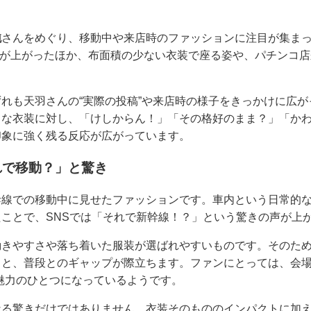
純
さんをめぐり、移動中や来店時のファッションに注目が集ま
声が上がったほか、布面積の少ない衣装で座る姿や、パチンコ
れも天羽さんの“実際の投稿”や来店時の様子をきっかけに広が
うな衣装に対し、「けしからん！」「その格好のまま？」「か
印象に強く残る反応が広がっています。
れで移動？」と驚き
幹線での移動中に見せたファッションです。車内という日常的
ことで、SNSでは「それで新幹線！？」という驚きの声が上
動きやすさや落ち着いた服装が選ばれやすいものです。そのた
と、普段とのギャップが際立ちます。ファンにとっては、会場
魅力のひとつになっているようです。
なる驚きだけではありません。衣装そのもののインパクトに加