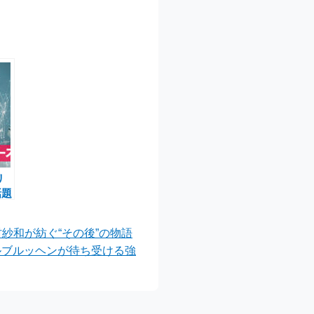
リ
話題
鳥
もに
村紗和が紡ぐ“その後”の物語
ルブルッヘンが待ち受ける強