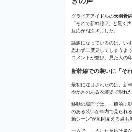
きの声
グラビアアイドルの
天羽希
「それで新幹線!?」と驚く
反応が相次ぎました。
話題になっているのは、いず
思わず二度見してしまうよ
コメントが並び、見た人の
新幹線での装いに「そ
最初に注目されたのは、新
やかさのある衣装姿で現れた
移動の場面では、一般的に
のある装いが車内で見られる
動シーン”が垣間見える点も
一方で、こうした反応は単