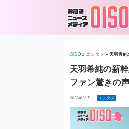
OISO
»
エンタメ
»
天羽希純
天羽希純の新
ファン驚きの
2026/06/15
|
エンタメ