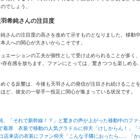
るのでしょう。
天羽希純さんの注目度
希純さんの注目度の高さを改めて示すものとなりました。移動
、本人への関心が大きいからこそです。
ュエーションの工夫が個性として受け止められることが多く、
い存在感を放ちます。ファンにとっては、驚きつつも楽しめる
をめぐる反響は、今後も天羽さんの発信が注目され続けること
るほど、彼女の一挙手一投足に関心が集まっている状況です。
純、「それで新幹線！？」と驚きの声が上がった移動中のファ
で着席 衣装で移動の人気グラドルに仰天「けしからん！」「
ンコ店来店の衣装にファン仰天「こんな子隣におったら…」「か