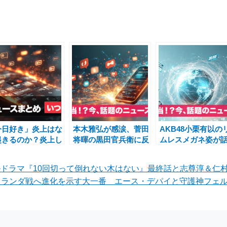
今日好き」炎上はな
本木雅弘が感涙、菅田
AKB48小栗有以の
起きるのか？炎上し
将暉の黒田官兵衛に反
ムレスメガネ姿が
本当の理由と真相を
響 宮舘涼太“舘
に ─ のん＆齋藤飛
とめて徹底解説
様”の深紅ジャケット
ツーショットとと
ナルドラマ『10回切って倒れない木はない』最終話と志尊淳＆仁
も話題の『黒牢城』カ
見る“ビジュアルの
オランダ戦へ進化を示す大一番 エース・デパイと守護神フェ
ンヌ上映
力”