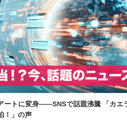
アートに変身――SNSで話題沸騰 「カ
伯！」の声