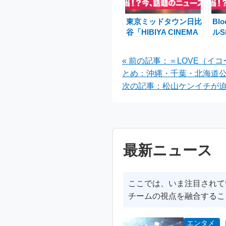
東京ミッドタウン日比
Bl
谷「HIBIYA CINEMA
ルSi
FESTIVAL 2025」
ッ
――体験型映画祭で都
ス
« 前の記事：＝LOVE（イコー
心が息づく秋の新風景
気
とめ：沖縄・千葉・北海道
次の記事：松山ケンイチが迫
最新ニュース
ここでは、いま注目されて
チームの視点を融合するこ
エンタメ