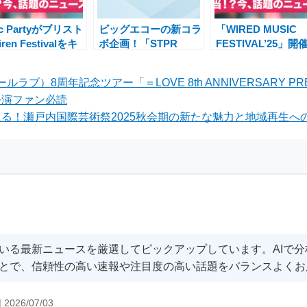
oc Partyがブリスト
ビッグエコーの新コラ
「WIRED MUSIC
ren Festivalをキ
ボ企画！「STPR
FESTIVAL’25」開
クオフ、夏の音楽と
Family Festival!!」に
止――タイ・ダラ
ポーツイベントで熱
合わせた特別ドリンク
サイン、千葉雄喜
ルラブ）8周年記念ツアー「＝LOVE 8th ANNIVERSARY PR
最高潮
販売開始
Awichら出演予定
公演ファン必読
ントの全容と影響
る！瀬戸内国際芸術祭2025秋会期の新たな魅力と地域再生への
いる最新ニュースを厳選してピックアップしています。AIで
とで、信頼性の高い速報や注目度の高い話題をバランスよくお
|
2026/07/03