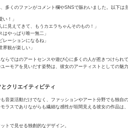
、多くのファンがコメント欄やSNSで賑わいました。以下は
愛い！」
んに見えてきて、もうカエラちゃんそのもの！」
スはやっぱり唯一無二」
ピレーションになるね」
世界観が楽しい」
んならではのアートセンスや遊び心に多くの人が惹きつけられ
やユーモアを見いだす姿勢は、彼女のアーティストとしての魅
”とクリエイティビティ
でも音楽活動だけでなく、ファッションやアート分野でも独自
ーモラスでありながらも繊細な感性が垣間見える彼女の作品は
ケットで見せる独創的なデザイン。