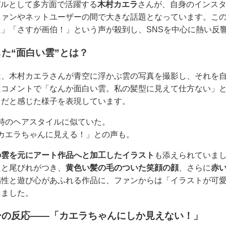
モデルとして多方面で活躍する
木村カエラ
さんが、自身のインス
ファンやネットユーザーの間で大きな話題となっています。こ
」「さすが画伯！」という声が殺到し、SNSを中心に熱い反
た“面白い雲”とは？
は、木村カエラさんが青空に浮かぶ雲の写真を撮影し、それを
はコメントで「なんか面白い雲。私の髪型に見えて仕方ない」
りだと感じた様子を表現しています。
特のヘアスタイルに似ていた。
カエラちゃんに見える！」との声も。
の雲を元にアート作品へと加工したイラスト
も添えられていま
足と尾びれがつき、
黄色い髪の毛のついた笑顔の顔
、さらに
赤
感性と遊び心があふれる作品に、ファンからは「イラストが可
りました。
ーの反応――「カエラちゃんにしか見えない！」