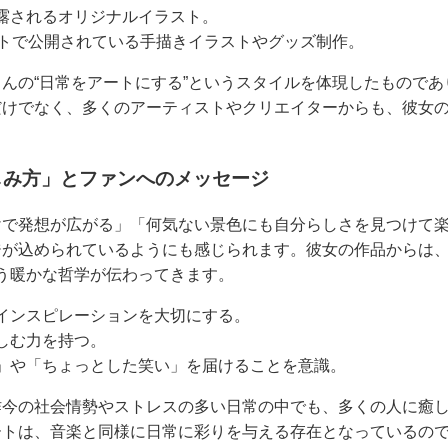
露されるオリジナルイラスト。
イトで公開されている手描きイラストやグッズ制作。
んの“日常をアートにする”というスタイルを体現したもので
だけでなく、多くのアーティストやクリエイターからも、彼女
しみ方」とファンへのメッセージ
けで発想が広がる」「何気ない景色にも自分らしさを見つけて
ジが込められているようにも感じられます。彼女の作品からは
う暖かな哲学が伝わってきます。
インスピレーションを大切にする。
しむ力を持つ。
」や「ちょっとした笑い」を届けることを意識。
昨今の社会情勢やストレスの多い日常の中でも、多くの人に癒
ートは、音楽と同様に日常に彩りを与える存在となっているの