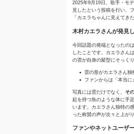
2025年9月19日、歌手・
見したという投稿を行い、
「カエラちゃんに見えてきた
木村カエラさんが発見し
今回話題の発端となったの
したことです。カエラさん
の雲が自身の髪型にそっく
雲の形がカエラさん独
ファンからは「本当に
写真には雲だけでなく、
そ
起を持つ魚のような体に手
います。カエラさん独特の
った称賛の声が次々と上が
ファンやネットユーザ