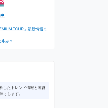
催中
ー・
、
EMIUM TOUR」最新情報ま
イベ
歩み »
分析したトレンド情報と運営
届けします。