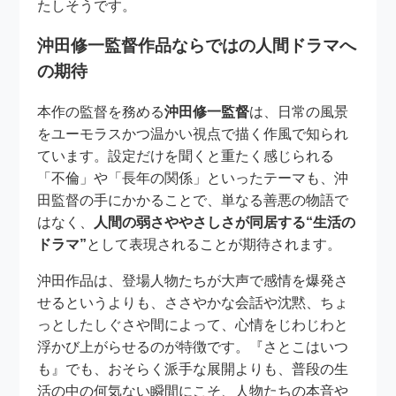
たしそうです。
沖田修一監督作品ならではの人間ドラマへ
の期待
本作の監督を務める
沖田修一監督
は、日常の風景
をユーモラスかつ温かい視点で描く作風で知られ
ています。設定だけを聞くと重たく感じられる
「不倫」や「長年の関係」といったテーマも、沖
田監督の手にかかることで、単なる善悪の物語で
はなく、
人間の弱さややさしさが同居する“生活の
ドラマ”
として表現されることが期待されます。
沖田作品は、登場人物たちが大声で感情を爆発さ
せるというよりも、ささやかな会話や沈黙、ちょ
っとしたしぐさや間によって、心情をじわじわと
浮かび上がらせるのが特徴です。『さとこはいつ
も』でも、おそらく派手な展開よりも、普段の生
活の中の何気ない瞬間にこそ、人物たちの本音や