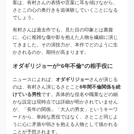
客は、有村さんの表情や言葉に耳を傾けながら、
さとこの心の奥行きを追体験していくことになる
でしょう。
有村さんは過去作でも、見た目の印象とは裏腹
に、心に複雑な傷や影を抱えた人物を繊細に演じ
てきました。その演技力が、本作でどのように生
かされるのか、期待が高まります。
オダギリジョーが“6年不倫”の相手役に
ニュースによれば、
オダギリジョー
さんが演じる
のは、有村さん演じるさとこと
6年間不倫関係を続
けている男性
です。具体的な役名や職業などの細
かな設定は現時点では詳細が明かされていません
が、「長年の関係」「大人の男女」というキーワ
ードから、単純な悪役ではなく、さとこと同じよ
うに心に矛盾や弱さを抱える人物として描かれる
ことが予想されます。