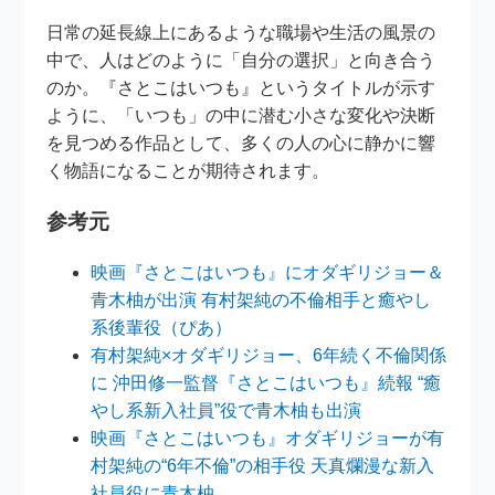
日常の延長線上にあるような職場や生活の風景の
中で、人はどのように「自分の選択」と向き合う
のか。『さとこはいつも』というタイトルが示す
ように、「いつも」の中に潜む小さな変化や決断
を見つめる作品として、多くの人の心に静かに響
く物語になることが期待されます。
参考元
映画『さとこはいつも』にオダギリジョー＆
青木柚が出演 有村架純の不倫相手と癒やし
系後輩役（ぴあ）
有村架純×オダギリジョー、6年続く不倫関係
に 沖田修一監督『さとこはいつも』続報 “癒
やし系新入社員”役で青木柚も出演
映画『さとこはいつも』オダギリジョーが有
村架純の“6年不倫”の相手役 天真爛漫な新入
社員役に青木柚