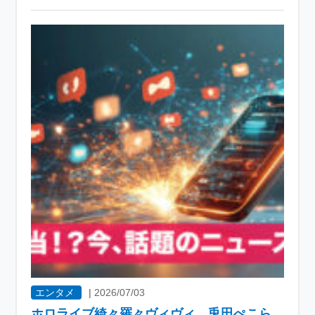
エンタメ
|
2026/07/03
ホロライブ綺々羅々ヴィヴィ、兎田ぺこら