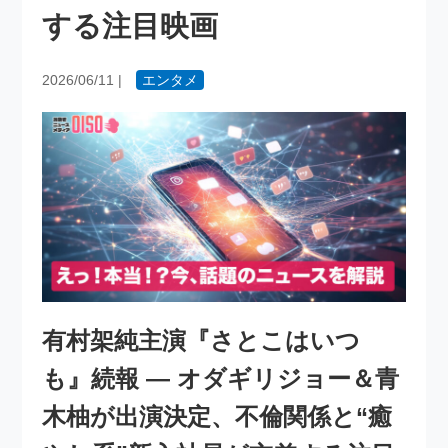
する注目映画
2026/06/11
|
エンタメ
有村架純主演『さとこはいつ
も』続報 ― オダギリジョー＆青
木柚が出演決定、不倫関係と“癒