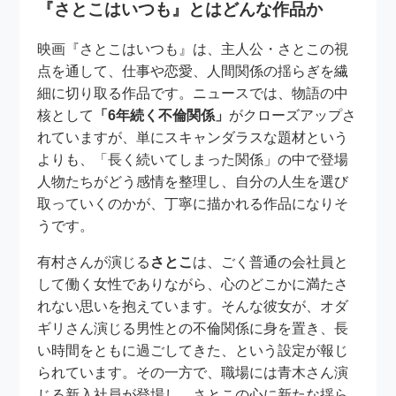
『さとこはいつも』とはどんな作品か
映画『さとこはいつも』は、主人公・さとこの視
点を通して、仕事や恋愛、人間関係の揺らぎを繊
細に切り取る作品です。ニュースでは、物語の中
核として
「6年続く不倫関係」
がクローズアップさ
れていますが、単にスキャンダラスな題材という
よりも、「長く続いてしまった関係」の中で登場
人物たちがどう感情を整理し、自分の人生を選び
取っていくのかが、丁寧に描かれる作品になりそ
うです。
有村さんが演じる
さとこ
は、ごく普通の会社員と
して働く女性でありながら、心のどこかに満たさ
れない思いを抱えています。そんな彼女が、オダ
ギリさん演じる男性との不倫関係に身を置き、長
い時間をともに過ごしてきた、という設定が報じ
られています。その一方で、職場には青木さん演
じる新入社員が登場し、さとこの心に新たな揺ら