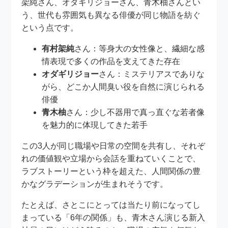
架純さん、オダギリジョーさん、青木柚さんとい
う、世代も雰囲気も異なる俳優が同じ物語を紡ぐ
という点です。
有村架純
さん：等身大の女性像と、繊細な感
情表現で多くの作品を支えてきた存在
オダギリジョー
さん：ミステリアスでありな
がら、どこか人間臭い役を自然に演じられる
俳優
青木柚
さん：少し不器用で真っ直ぐな若者像
を魅力的に体現してきた若手
この3人が同じ職場や日常の空間を共有し、それぞ
れの価値観や立場から会話を重ねていくことで、
ラブストーリーという枠を超えた、人間関係の豊
かなグラデーションが生まれそうです。
たとえば、さとこにとっては当たり前になってし
まっている「6年の関係」も、青木さん演じる新入