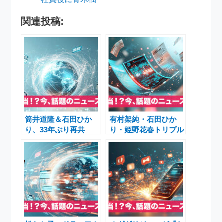
関連投稿:
筒井道隆＆石田ひか
有村架純・石田ひか
り、33年ぶり再共
り・姫野花春トリプル
演 映画『さとこはい
主演 映画「さとこは
つも』で夫婦役に
いつも」9月18日公開