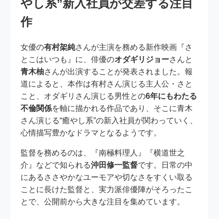
やし系”新入社員が交差する注目
作
女優の
有村架純
さんが主演を務める新作映画『さ
とこはいつも』に、俳優の
オダギリジョー
さんと
青木柚
さんが出演することが発表されました。報
道によると、本作は有村さん演じる主人公・さと
こと、オダギリさん演じる男性との
6年にもわたる
不倫関係
を軸に描かれる作品であり、そこに青木
さん演じる“癒やし系”の新入社員が関わっていく、
心情描写豊かなドラマとなるようです。
監督を務めるのは、『南極料理人』『横道世之
介』などで知られる
沖田修一監督
です。日常の中
にあるささやかなユーモアや切なさをすくい取る
ことに長けた監督と、実力派俳優陣がそろったこ
とで、公開前から大きな注目を集めています。