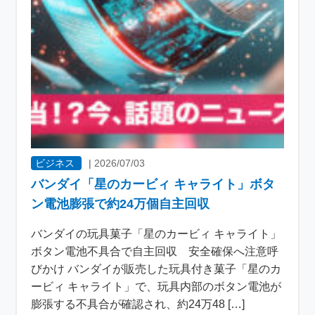
ビジネス
|
2026/07/03
バンダイ「星のカービィ キャライト」ボタ
ン電池膨張で約24万個自主回収
バンダイの玩具菓子「星のカービィ キャライト」
ボタン電池不具合で自主回収 安全確保へ注意呼
びかけ バンダイが販売した玩具付き菓子「星のカ
ービィ キャライト」で、玩具内部のボタン電池が
膨張する不具合が確認され、約24万48 […]