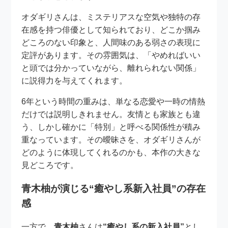
オダギリさんは、ミステリアスな空気や独特の存
在感を持つ俳優として知られており、どこか掴み
どころのない印象と、人間味のある弱さの表現に
定評があります。その雰囲気は、「やめればいい
と頭では分かっていながら、離れられない関係」
に説得力を与えてくれます。
6年という時間の重みは、単なる恋愛や一時の情熱
だけでは説明しきれません。友情とも家族とも違
う、しかし確かに「特別」と呼べる関係性が積み
重なっています。その曖昧さを、オダギリさんが
どのように体現してくれるのかも、本作の大きな
見どころです。
青木柚が演じる“癒やし系新入社員”の存在
感
一方で、
青木柚
さんは
“癒やし系の新入社員”
とし