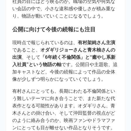
社員の目にはどう映るのか。職場の空気や何気な
い会話の中で、小さな違和感や優しさが積み重な
り、物語が動いていくことになるでしょう。
公開に向けて今後の続報にも注目
現時点で報じられているのは、
有村架純さん主演
であること、
オダギリジョーさんと青木柚さんの
出演
、そして
「6年続く不倫関係」と“癒やし系新
入社員”という物語の軸
です。公開日や主題歌、追
加キャストなど、今後の続報によって作品の全体
像が少しずつ明らかになっていくでしょう。
有村さんにとっても、長期にわたる不倫関係とい
う難しいテーマに向き合うことで、また新たな代
表作となる可能性があります。オダギリさん、青
木さんとの掛け合い、そして沖田監督の視点がど
のように絡み合うのか、映画ファンやドラマファ
ンにとっても目が離せない作品となりそうです。