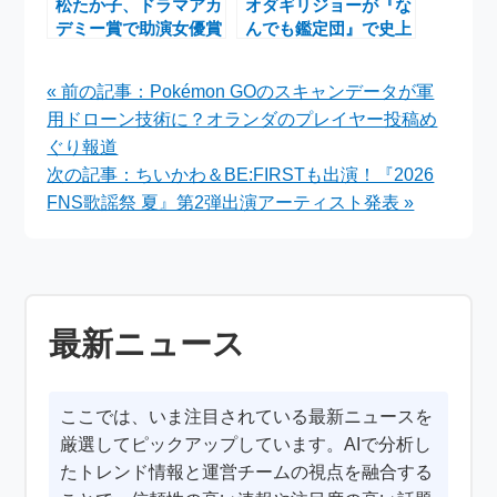
松たか子、ドラマアカ
オダギリジョーが『な
デミー賞で助演女優賞
んでも鑑定団』で史上
受賞！映画「夏の砂の
初のヴィンテージコー
上」Blu-ray/DVD発売
ト鑑定、本人評価25
« 前の記事：Pokémon GOのスキャンデータが軍
も決定
万円にスタジオ驚き
用ドローン技術に？オランダのプレイヤー投稿め
ぐり報道
次の記事：ちいかわ＆BE:FIRSTも出演！『2026
FNS歌謡祭 夏』第2弾出演アーティスト発表 »
最新ニュース
ここでは、いま注目されている最新ニュースを
厳選してピックアップしています。AIで分析し
たトレンド情報と運営チームの視点を融合する