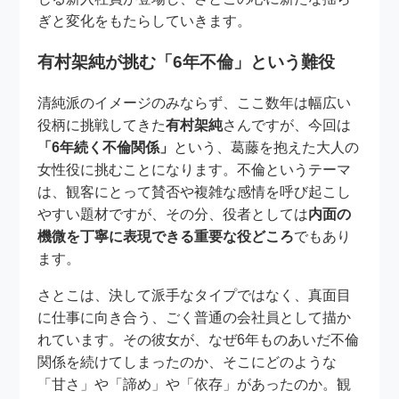
ぎと変化をもたらしていきます。
有村架純が挑む「6年不倫」という難役
清純派のイメージのみならず、ここ数年は幅広い
役柄に挑戦してきた
有村架純
さんですが、今回は
「6年続く不倫関係」
という、葛藤を抱えた大人の
女性役に挑むことになります。不倫というテーマ
は、観客にとって賛否や複雑な感情を呼び起こし
やすい題材ですが、その分、役者としては
内面の
機微を丁寧に表現できる重要な役どころ
でもあり
ます。
さとこは、決して派手なタイプではなく、真面目
に仕事に向き合う、ごく普通の会社員として描か
れています。その彼女が、なぜ6年ものあいだ不倫
関係を続けてしまったのか、そこにどのような
「甘さ」や「諦め」や「依存」があったのか。観