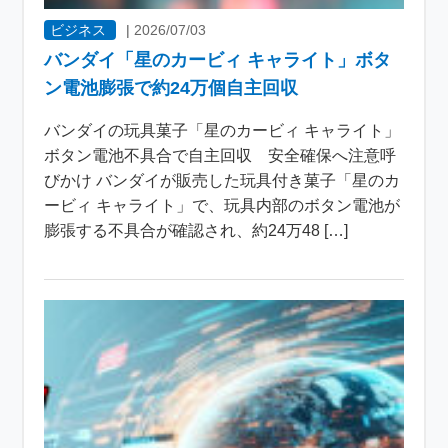
ビジネス
|
2026/07/03
バンダイ「星のカービィ キャライト」ボタ
ン電池膨張で約24万個自主回収
バンダイの玩具菓子「星のカービィ キャライト」
ボタン電池不具合で自主回収 安全確保へ注意呼
びかけ バンダイが販売した玩具付き菓子「星のカ
ービィ キャライト」で、玩具内部のボタン電池が
膨張する不具合が確認され、約24万48 […]