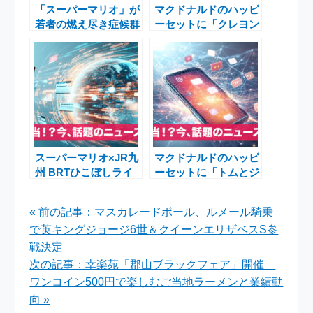
「スーパーマリオ」が
マクドナルドのハッピ
若者の燃え尽き症候群
ーセットに「クレヨン
を和らげる？ 日英共
しんちゃん」と「ポム
同研究が示す幸福感と
ポムプリン」登場！1
の関係
月16日から期間限定
で提供
スーパーマリオ×JR九
マクドナルドのハッピ
州 BRTひこぼしライ
ーセットに「トムとジ
ンラッピング 佐賀駅
ェリー」と「パンどろ
マリオワールド運行開
ぼう」が初登場！新作
« 前の記事：マスカレードボール、ルメール騎乗
始
コラボおもちゃで子ど
で英キングジョージ6世＆クイーンエリザベスS参
もたちが夢中に
戦決定
次の記事：幸楽苑「郡山ブラックフェア」開催
ワンコイン500円で楽しむご当地ラーメンと業績動
向 »