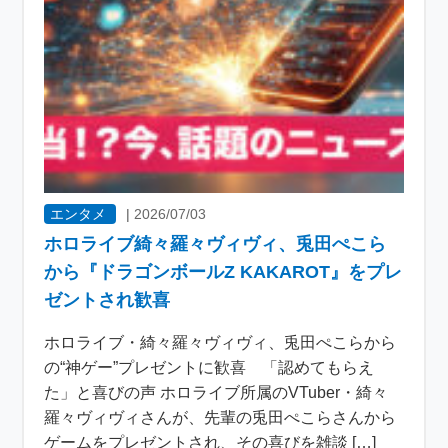
エンタメ
|
2026/07/03
ホロライブ綺々羅々ヴィヴィ、兎田ぺこら
から『ドラゴンボールZ KAKAROT』をプレ
ゼントされ歓喜
ホロライブ・綺々羅々ヴィヴィ、兎田ぺこらから
の“神ゲー”プレゼントに歓喜 「認めてもらえ
た」と喜びの声 ホロライブ所属のVTuber・綺々
羅々ヴィヴィさんが、先輩の兎田ぺこらさんから
ゲームをプレゼントされ、その喜びを雑談 […]