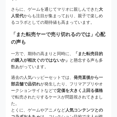
さらに、ゲームを通じてマリオに親しんできた
大
人世代
からも注目が集まっており、親子で楽しめ
るコラボとしての期待値も高まっています。
「また転売ヤーで売り切れるのでは」心配
の声も
一方で、期待の高まりと同時に、
「また転売目的
の購入が相次ぐのではないか」
と懸念する声も多
数あがっています。
過去の人気ハッピーセットでは、
発売直後から一
部店舗で品切れ
が発生したり、フリマアプリやオ
ークションサイトなどで
定価を大きく上回る価格
で転売されたりするケースが問題視されてきまし
た。
とくに、ゲームやアニメなど
人気コンテンツとの
コラボおもちゃ
は、コレクション目的で大人が複