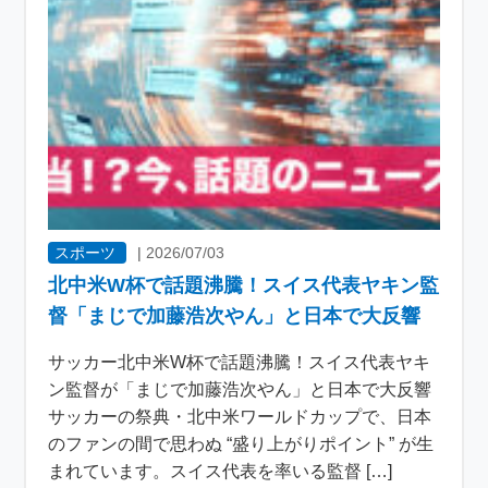
スポーツ
|
2026/07/03
北中米W杯で話題沸騰！スイス代表ヤキン監
督「まじで加藤浩次やん」と日本で大反響
サッカー北中米W杯で話題沸騰！スイス代表ヤキ
ン監督が「まじで加藤浩次やん」と日本で大反響
サッカーの祭典・北中米ワールドカップで、日本
のファンの間で思わぬ “盛り上がりポイント” が生
まれています。スイス代表を率いる監督 […]