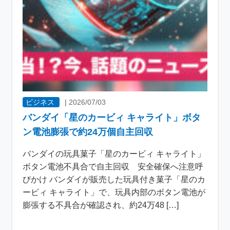
ビジネス
|
2026/07/03
バンダイ「星のカービィ キャライト」ボタ
ン電池膨張で約24万個自主回収
バンダイの玩具菓子「星のカービィ キャライト」
ボタン電池不具合で自主回収 安全確保へ注意呼
びかけ バンダイが販売した玩具付き菓子「星のカ
ービィ キャライト」で、玩具内部のボタン電池が
膨張する不具合が確認され、約24万48 […]