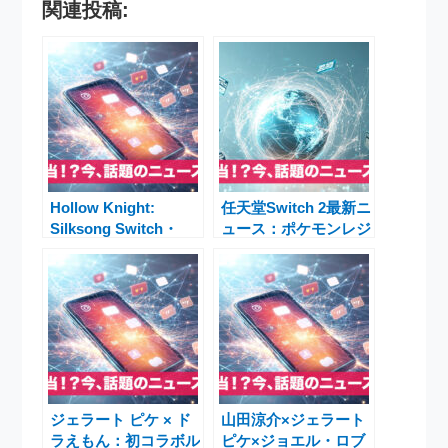
関連投稿:
Hollow Knight:
任天堂Switch 2最新ニ
Silksong Switch・
ュース：ポケモンレジ
Switch 2最新情報と比
ェンズZAセット抽
較進化解説
選・招待販売・体験会
まとめ
ジェラート ピケ × ド
山田涼介×ジェラート
ラえもん：初コラボル
ピケ×ジョエル・ロブ