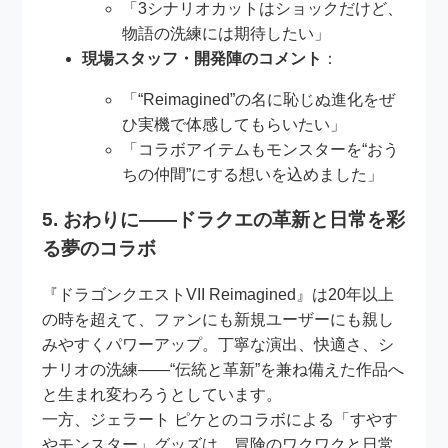
「3シナリオカットはショックだけど、
物語の洗練には期待したい」
現場スタッフ・開発陣のコメント
：
「“Reimagined”の名に恥じぬ進化をぜ
ひ実機で体感してもらいたい」
「コラボアイテムもモンスターを“おう
ちの仲間”にする想いを込めました」
5. おわりに――ドラクエの革新と日常を彩
る夢のコラボ
『ドラゴンクエストVII Reimagined』は20年以上
の時を超えて、ファンにも新規ユーザーにも親し
みやすくパワーアップ。丁寧な演出、快適さ、シ
ナリオの洗練――“伝統と革新”を兼ね備えた作品へ
と生まれ変わろうとしています。
一方、ジェラート ピケとのコラボによる「すやす
やモンスター」グッズは、冒険のワクワクと日常