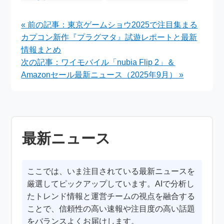
ームウェア＆限定カフ
ション10周年記念：
ェメニューが8月7日
2025年秋冬限定コレ
« 前の記事：東京ゲームショウ2025で注目集まる
スタート
クション徹底解説
カプコン新作『プラグマタ』試遊レポートと最新
情報まとめ
次の記事：ワイモバイル「nubia Flip 2」＆
Amazonセール最新ニュース（2025年9月） »
最新ニュース
ここでは、いま注目されている最新ニュースを
厳選してピックアップしています。AIで分析し
たトレンド情報と運営チームの視点を融合する
ことで、信頼性の高い速報や注目度の高い話題
をバランスよくお届けします。