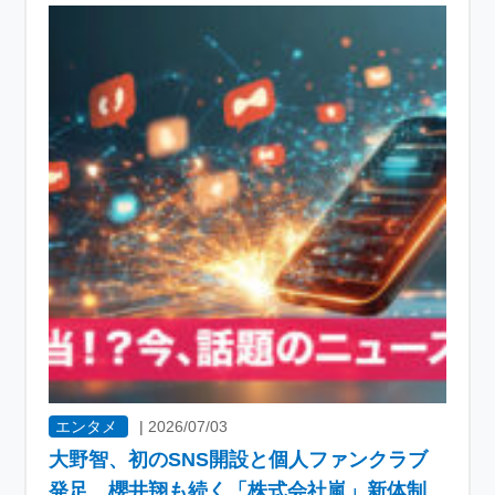
エンタメ
|
2026/07/03
大野智、初のSNS開設と個人ファンクラブ
発足 櫻井翔も続く「株式会社嵐」新体制