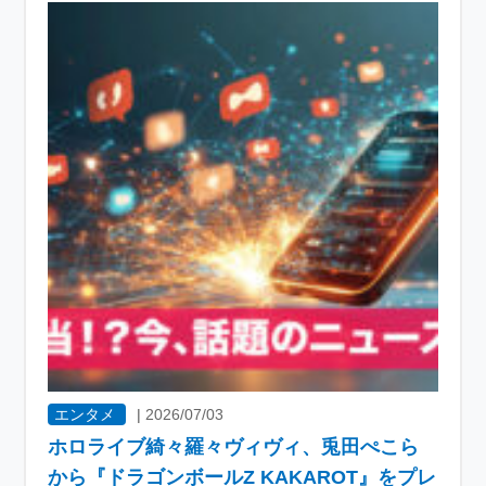
エンタメ
|
2026/07/03
ホロライブ綺々羅々ヴィヴィ、兎田ぺこら
から『ドラゴンボールZ KAKAROT』をプレ